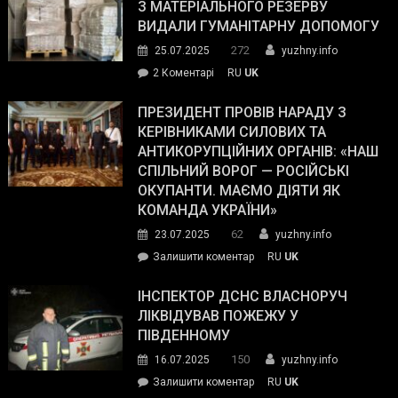
симпатії
З МАТЕРІАЛЬНОГО РЕЗЕРВУ
виборців
ВИДАЛИ ГУМАНІТАРНУ ДОПОМОГУ
Трампа
272
25.07.2025
yuzhny.info
–
до
2 Коментарі
RU
UK
The
У
Wall
Південному
ПРЕЗИДЕНТ ПРОВІВ НАРАДУ З
Street
працівникам
КЕРІВНИКАМИ СИЛОВИХ ТА
Journal.
ОПЗ
АНТИКОРУПЦІЙНИХ ОРГАНІВ: «НАШ
з
СПІЛЬНИЙ ВОРОГ — РОСІЙСЬКІ
матеріального
ОКУПАНТИ. МАЄМО ДІЯТИ ЯК
резерву
КОМАНДА УКРАЇНИ»
видали
62
23.07.2025
yuzhny.info
гуманітарну
on
Залишити коментар
RU
UK
допомогу
Президент
провів
ІНСПЕКТОР ДСНС ВЛАСНОРУЧ
нараду
ЛІКВІДУВАВ ПОЖЕЖУ У
з
ПІВДЕННОМУ
керівниками
150
16.07.2025
yuzhny.info
силових
on
Залишити коментар
RU
UK
та