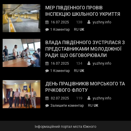
Інспектор
антикорупційних
ДСНС
МЕР ПІВДЕННОГО ПРОВІВ
органів:
власноруч
ІНСПЕКЦІЮ ШКІЛЬНОГО УКРИТТЯ
«Наш
ліквідував
спільний
138
16.07.2025
yuzhny.info
пожежу
ворог
до
1 Коментар
RU
UK
у
—
Мер
Південному
російські
Південного
ВЛАДА ПІВДЕННОГО ЗУСТРІЛАСЯ З
окупанти.
провів
ПРЕДСТАВНИКАМИ МОЛОДІЖНОЇ
Маємо
інспекцію
РАДИ: ЩО ОБГОВОРЮВАЛИ
діяти
шкільного
134
16.07.2025
yuzhny.info
як
укриття
команда
до
1 Коментар
RU
UK
України»
Влада
Південного
ДЕНЬ ПРАЦІВНИКІВ МОРСЬКОГО ТА
зустрілася
РІЧКОВОГО ФЛОТУ
з
119
02.07.2025
yuzhny.info
представниками
on
Залишити коментар
RU
UK
молодіжної
День
ради:
працівників
що
морського
обговорювали
Інформаційний портал міста Южного
та