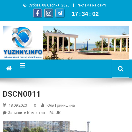
Субота, 08 Серпня, 2026
Реклама на сайті
17
:
34
:
02
YUZHNY.INFO
информационный портал города Южный
DSCN0011
18.09.2020
0
Юля Гринишина
On
Залишити Коментар
RU
UK
DSCN0011