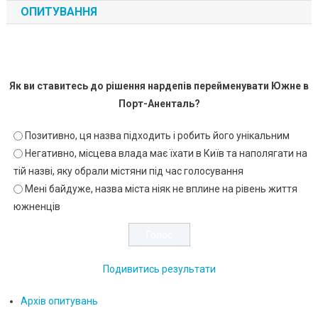
ОПИТУВАННЯ
Як ви ставитесь до рішення нардепів перейменувати Южне в
Порт-Аненталь?
Позитивно, ця назва підходить і робить його унікальним
Негативно, місцева влада має їхати в Київ та наполягати на
тій назві, яку обрали містяни під час голосування
Мені байдуже, назва міста ніяк не вплине на рівень життя
южненців
Подивитись результати
Архів опитувань