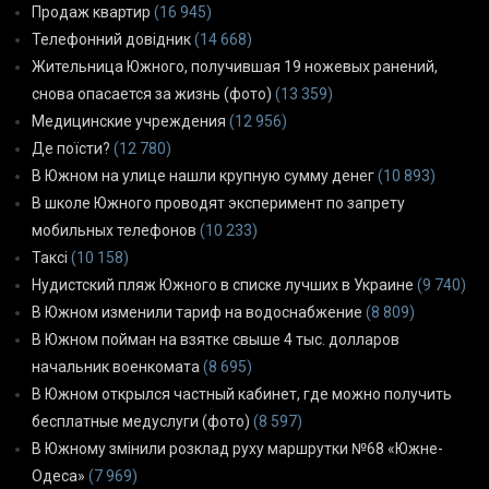
Продаж квартир
(16 945)
Телефонний довідник
(14 668)
Жительница Южного, получившая 19 ножевых ранений,
снова опасается за жизнь (фото)
(13 359)
Медицинские учреждения
(12 956)
Де поїсти?
(12 780)
В Южном на улице нашли крупную сумму денег
(10 893)
В школе Южного проводят эксперимент по запрету
мобильных телефонов
(10 233)
Таксі
(10 158)
Нудистский пляж Южного в списке лучших в Украине
(9 740)
В Южном изменили тариф на водоснабжение
(8 809)
В Южном пойман на взятке свыше 4 тыс. долларов
начальник военкомата
(8 695)
В Южном открылся частный кабинет, где можно получить
бесплатные медуслуги (фото)
(8 597)
В Южному змінили розклад руху маршрутки №68 «Южне-
Одеса»
(7 969)