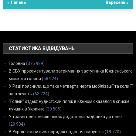
« Липень
Вересень »
СТАТИСТИКА ВІДВІДУВАНЬ
Головна
(376 989)
В СБУ прокоментували затримання заступника Южненського
міського голови
(68 924)
У Раді пояснили, що таке четверта черга мобілізації та коли її
застосують
(63 724)
“Голый” отдых: нудистский пляж в Южном оказался в списке
лучших в Украине
(39 505)
У травні пенсіонерів чекає додаткова надбавка до пенсії
(29 934)
В Україні зміниться порядок надання відпусток
(18 720)