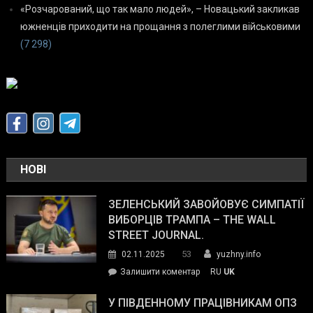
«Розчарований, що так мало людей», – Новацький закликав
южненців приходити на прощання з полеглими військовими
(7 298)
НОВІ
ЗЕЛЕНСЬКИЙ ЗАВОЙОВУЄ СИМПАТІЇ
ВИБОРЦІВ ТРАМПА – THE WALL
STREET JOURNAL.
53
02.11.2025
yuzhny.info
on
Залишити коментар
RU
UK
Зеленський
завойовує
У ПІВДЕННОМУ ПРАЦІВНИКАМ ОПЗ