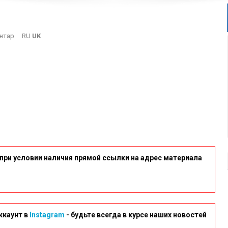
On
нтар
RU
UK
19-
1
при условии наличия прямой ссылки на адрес материала
ккаунт в
Instagram
- будьте всегда в курсе наших новостей