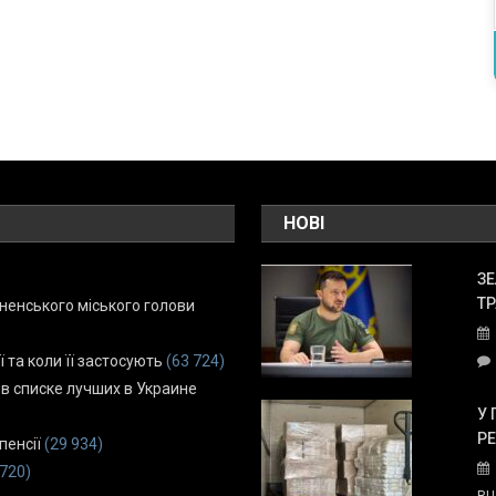
НОВІ
ЗЕ
ТР
енського міського голови
ї та коли її застосують
(63 724)
 в списке лучших в Украине
У 
Р
пенсії
(29 934)
 720)