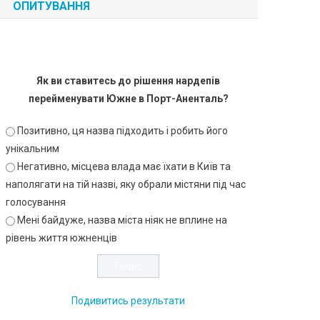
ОПИТУВАННЯ
Як ви ставитесь до рішення нардепів
перейменувати Южне в Порт-Аненталь?
Позитивно, ця назва підходить і робить його
унікальним
Негативно, місцева влада має їхати в Київ та
наполягати на тій назві, яку обрали містяни під час
голосування
Мені байдуже, назва міста ніяк не вплине на
рівень життя южненців
Подивитись результати