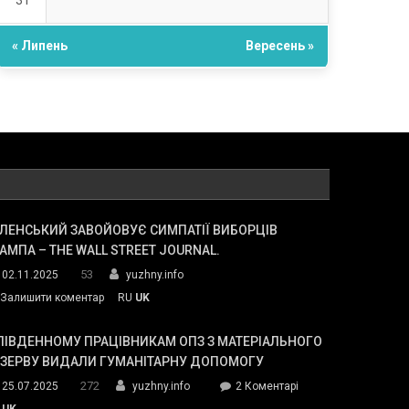
31
« Липень
Вересень »
ЛЕНСЬКИЙ ЗАВОЙОВУЄ СИМПАТІЇ ВИБОРЦІВ
АМПА – THE WALL STREET JOURNAL.
53
02.11.2025
yuzhny.info
on
Залишити коментар
RU
UK
Зеленський
завойовує
ПІВДЕННОМУ ПРАЦІВНИКАМ ОПЗ З МАТЕРІАЛЬНОГО
симпатії
ЕЗЕРВУ ВИДАЛИ ГУМАНІТАРНУ ДОПОМОГУ
виборців
272
до
25.07.2025
yuzhny.info
2 Коментарі
Трампа
У