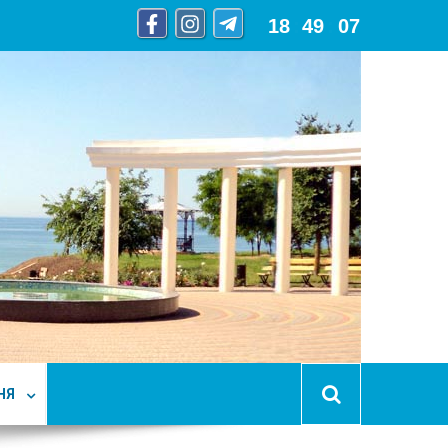
18
:
49
:
09
НЯ