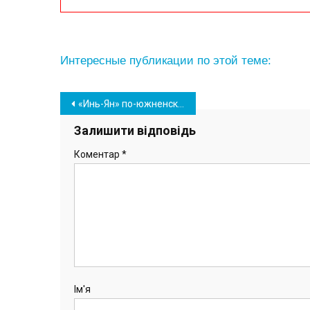
Интересные публикации по этой теме:
Навігація
«Инь-Ян» по-южненски: влюбленная пара фотографов презентовала фотовыставку
записів
Залишити відповідь
Коментар
*
Ім'я