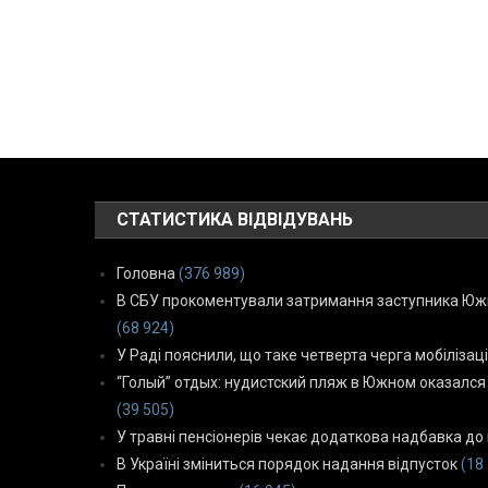
СТАТИСТИКА ВІДВІДУВАНЬ
Головна
(376 989)
В СБУ прокоментували затримання заступника Южн
(68 924)
У Раді пояснили, що таке четверта черга мобілізаці
“Голый” отдых: нудистский пляж в Южном оказался
(39 505)
У травні пенсіонерів чекає додаткова надбавка до 
В Україні зміниться порядок надання відпусток
(18