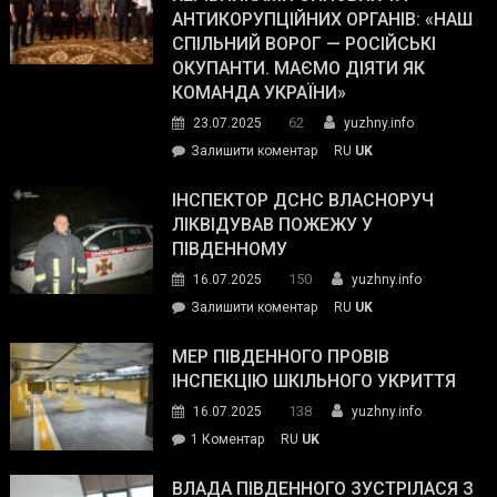
ОПЗ
АНТИКОРУПЦІЙНИХ ОРГАНІВ: «НАШ
з
СПІЛЬНИЙ ВОРОГ — РОСІЙСЬКІ
матеріального
ОКУПАНТИ. МАЄМО ДІЯТИ ЯК
резерву
КОМАНДА УКРАЇНИ»
видали
62
23.07.2025
yuzhny.info
гуманітарну
on
Залишити коментар
RU
UK
допомогу
Президент
провів
ІНСПЕКТОР ДСНС ВЛАСНОРУЧ
нараду
ЛІКВІДУВАВ ПОЖЕЖУ У
з
ПІВДЕННОМУ
керівниками
150
16.07.2025
yuzhny.info
силових
on
Залишити коментар
RU
UK
та
Інспектор
антикорупційних
ДСНС
МЕР ПІВДЕННОГО ПРОВІВ
органів:
власноруч
ІНСПЕКЦІЮ ШКІЛЬНОГО УКРИТТЯ
«Наш
ліквідував
спільний
138
16.07.2025
yuzhny.info
пожежу
ворог
до
1 Коментар
RU
UK
у
—
Мер
Південному
російські
Південного
ВЛАДА ПІВДЕННОГО ЗУСТРІЛАСЯ З