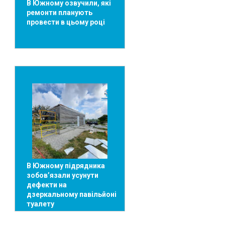
В Южному озвучили, які
ремонти планують
провести в цьому році
В Южному підрядника
зобов’язали усунути
дефекти на
дзеркальному павільйоні
туалету