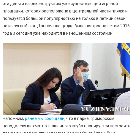
В
эти деньги на реконструкцию уже существующей игровой
Приморс
площадки, которая расположена в центральной части пляжа и
Парке,
пользуется большой популярностью не только в летний сезон,
Но
но и круглый год. Данная площадка была построена летом 2016
Предлож
года и сегодня уже находится в изношенном состоянии.
Альтерна
Напомним,
ранее мы сообщали
, что в парке Приморском
неподалеку шахматно-шашечного клуба планируется построить