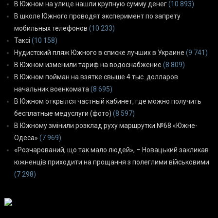
В Южном на улице нашли крупную сумму денег
(10 893)
В школе Южного проводят эксперимент по запрету
мобильных телефонов
(10 233)
Таксі
(10 158)
Нудистский пляж Южного в списке лучших в Украине
(9 741)
В Южном изменили тариф на водоснабжение
(8 809)
В Южном пойман на взятке свыше 4 тыс. долларов
начальник военкомата
(8 695)
В Южном открылся частный кабинет, где можно получить
бесплатные медуслуги (фото)
(8 597)
В Южному змінили розклад руху маршрутки №68 «Южне-
Одеса»
(7 969)
«Розчарований, що так мало людей», – Новацький закликав
южненців приходити на прощання з полеглими військовими
(7 298)