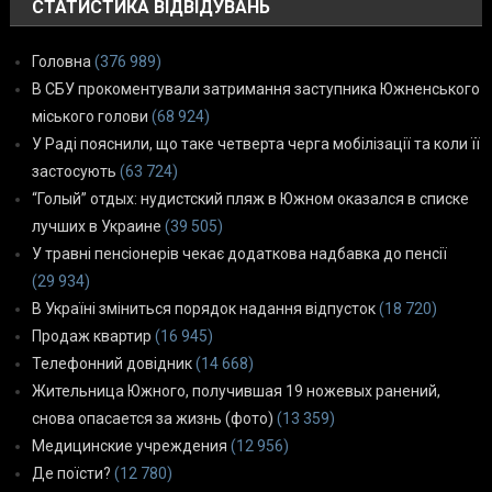
СТАТИСТИКА ВІДВІДУВАНЬ
Головна
(376 989)
В СБУ прокоментували затримання заступника Южненського
міського голови
(68 924)
У Раді пояснили, що таке четверта черга мобілізації та коли її
застосують
(63 724)
“Голый” отдых: нудистский пляж в Южном оказался в списке
лучших в Украине
(39 505)
У травні пенсіонерів чекає додаткова надбавка до пенсії
(29 934)
В Україні зміниться порядок надання відпусток
(18 720)
Продаж квартир
(16 945)
Телефонний довідник
(14 668)
Жительница Южного, получившая 19 ножевых ранений,
снова опасается за жизнь (фото)
(13 359)
Медицинские учреждения
(12 956)
Де поїсти?
(12 780)