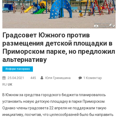
Градсовет Южного против
размещения детской площадки в
Приморском парке, но предложил
альтернативу
Информ-панорама
До
25.04.2021
445
Юля Гринишина
1 Коментар
Градсове
RU
UK
Южного
В Южном за средства городского бюджета планировалось
Против
установить новую детскую площадку в парке Приморском.
Размещен
Однако члены градсовета 22 апреля не поддержали такую
Детской
Площадк
инициативу, посчитав, что целесообразней было бы направить