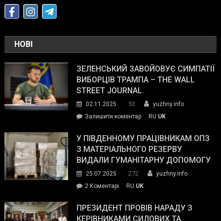
НОВІ
ЗЕЛЕНСЬКИЙ ЗАВОЙОВУЄ СИМПАТІЇ
ВИБОРЦІВ ТРАМПА – THE WALL
STREET JOURNAL.
53
02.11.2025
yuzhny.info
on
Залишити коментар
RU
UK
Зеленський
завойовує
У ПІВДЕННОМУ ПРАЦІВНИКАМ ОПЗ
симпатії
З МАТЕРІАЛЬНОГО РЕЗЕРВУ
виборців
ВИДАЛИ ГУМАНІТАРНУ ДОПОМОГУ
Трампа
272
25.07.2025
yuzhny.info
–
до
2 Коментарі
RU
UK
The
У
Wall
Південному
ПРЕЗИДЕНТ ПРОВІВ НАРАДУ З
Street
працівникам
КЕРІВНИКАМИ СИЛОВИХ ТА
Journal.