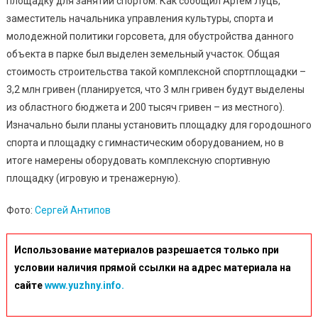
площадку для занятий спортом. Как сообщил Артем Луць,
заместитель начальника управления культуры, спорта и
молодежной политики горсовета, для обустройства данного
объекта в парке был выделен земельный участок. Общая
стоимость строительства такой комплексной спортплощадки –
3,2 млн гривен (планируется, что 3 млн гривен будут выделены
из областного бюджета и 200 тысяч гривен – из местного).
Изначально были планы установить площадку для городошного
спорта и площадку с гимнастическим оборудованием, но в
итоге намерены оборудовать комплексную спортивную
площадку (игровую и тренажерную).
Фото:
Сергей Антипов
Использование материалов разрешается только при
условии наличия прямой ссылки на адрес материала на
сайте
www.yuzhny.info.