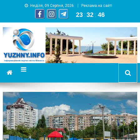
Неділя, 09 Серпня, 2026
Реклама на сайті
23
:
32
:
47
YUZHNY.INFO
информационный портал города Южный