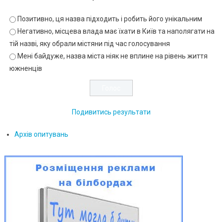
Позитивно, ця назва підходить і робить його унікальним
Негативно, місцева влада має їхати в Київ та наполягати на
тій назві, яку обрали містяни під час голосування
Мені байдуже, назва міста ніяк не вплине на рівень життя
южненців
Подивитись результати
Архів опитувань