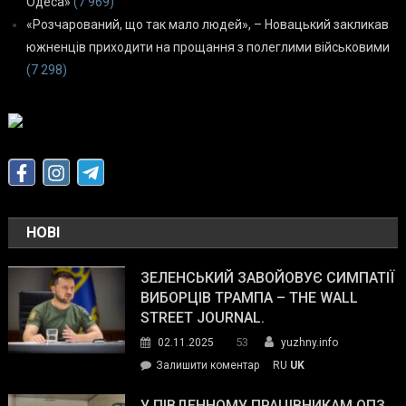
Одеса»
(7 969)
«Розчарований, що так мало людей», – Новацький закликав
южненців приходити на прощання з полеглими військовими
(7 298)
НОВІ
ЗЕЛЕНСЬКИЙ ЗАВОЙОВУЄ СИМПАТІЇ
ВИБОРЦІВ ТРАМПА – THE WALL
STREET JOURNAL.
53
02.11.2025
yuzhny.info
on
Залишити коментар
RU
UK
Зеленський
завойовує
У ПІВДЕННОМУ ПРАЦІВНИКАМ ОПЗ