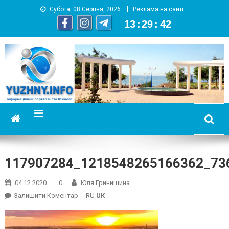
Субота, 08 Серпня, 2026
Реклама на сайті
13
:
29
:
43
YUZHNY.INFO
информационный портал города Южный
117907284_1218548265166362_73
04.12.2020
0
Юля Гринишина
On
Залишити Коментар
RU
UK
117907284_1218548265166362_736572677392231