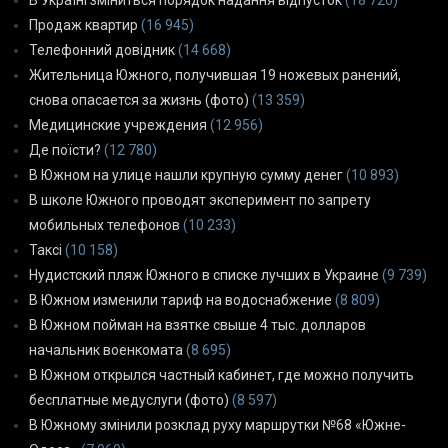
Продаж квартир
(16 945)
Телефонний довідник
(14 668)
Жительница Южного, получившая 19 ножевых ранений,
снова опасается за жизнь (фото)
(13 359)
Медицинские учреждения
(12 956)
Де поїсти?
(12 780)
В Южном на улице нашли крупную сумму денег
(10 893)
В школе Южного проводят эксперимент по запрету
мобильных телефонов
(10 233)
Таксі
(10 158)
Нудистский пляж Южного в списке лучших в Украине
(9 739)
В Южном изменили тариф на водоснабжение
(8 809)
В Южном пойман на взятке свыше 4 тыс. долларов
начальник военкомата
(8 695)
В Южном открылся частный кабинет, где можно получить
бесплатные медуслуги (фото)
(8 597)
В Южному змінили розклад руху маршрутки №68 «Южне-