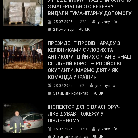
симпатії
З МАТЕРІАЛЬНОГО РЕЗЕРВУ
виборців
ВИДАЛИ ГУМАНІТАРНУ ДОПОМОГУ
Трампа
272
25.07.2025
yuzhny.info
–
до
2 Коментарі
RU
UK
The
У
Wall
Південному
ПРЕЗИДЕНТ ПРОВІВ НАРАДУ З
Street
працівникам
КЕРІВНИКАМИ СИЛОВИХ ТА
Journal.
ОПЗ
АНТИКОРУПЦІЙНИХ ОРГАНІВ: «НАШ
з
СПІЛЬНИЙ ВОРОГ — РОСІЙСЬКІ
матеріального
ОКУПАНТИ. МАЄМО ДІЯТИ ЯК
резерву
КОМАНДА УКРАЇНИ»
видали
62
23.07.2025
yuzhny.info
гуманітарну
on
Залишити коментар
RU
UK
допомогу
Президент
провів
ІНСПЕКТОР ДСНС ВЛАСНОРУЧ
нараду
ЛІКВІДУВАВ ПОЖЕЖУ У
з
ПІВДЕННОМУ
керівниками
150
16.07.2025
yuzhny.info
силових
on
Залишити коментар
RU
UK