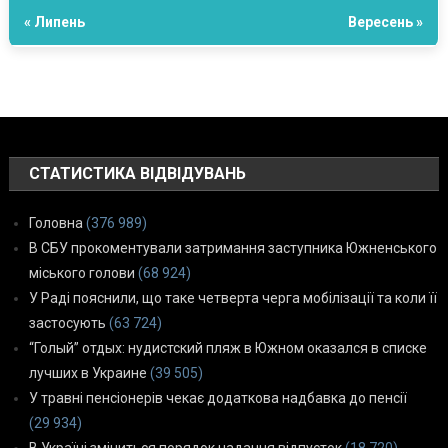
« Липень
Вересень »
СТАТИСТИКА ВІДВІДУВАНЬ
Головна
(376 989)
В СБУ прокоментували затримання заступника Южненського
міського голови
(68 924)
У Раді пояснили, що таке четверта черга мобілізації та коли її
застосують
(63 724)
“Голый” отдых: нудистский пляж в Южном оказался в списке
лучших в Украине
(39 505)
У травні пенсіонерів чекає додаткова надбавка до пенсії
(29 934)
В Україні зміниться порядок надання відпусток
(18 720)