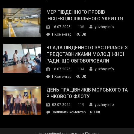
та
Інспектор
антикорупційних
ДСНС
МЕР ПІВДЕННОГО ПРОВІВ
органів:
власноруч
ІНСПЕКЦІЮ ШКІЛЬНОГО УКРИТТЯ
«Наш
ліквідував
спільний
138
16.07.2025
yuzhny.info
пожежу
ворог
до
1 Коментар
RU
UK
у
—
Мер
Південному
російські
Південного
ВЛАДА ПІВДЕННОГО ЗУСТРІЛАСЯ З
окупанти.
провів
ПРЕДСТАВНИКАМИ МОЛОДІЖНОЇ
Маємо
інспекцію
РАДИ: ЩО ОБГОВОРЮВАЛИ
діяти
шкільного
134
16.07.2025
yuzhny.info
як
укриття
команда
до
1 Коментар
RU
UK
України»
Влада
Південного
ДЕНЬ ПРАЦІВНИКІВ МОРСЬКОГО ТА
зустрілася
РІЧКОВОГО ФЛОТУ
з
119
02.07.2025
yuzhny.info
представниками
on
Залишити коментар
RU
UK
молодіжної
День
ради:
працівників
що
морського
обговорювали
Інформаційний портал міста Южного