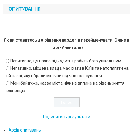
ОПИТУВАННЯ
Як ви ставитесь до рішення нардепів перейменувати Южне в
Порт-Аненталь?
Позитивно, ця назва підходить і робить його унікальним
Негативно, місцева влада має їхати в Київ та наполягати на
тій назві, яку обрали містяни під час голосування
Мені байдуже, назва міста ніяк не вплине на рівень життя
южненців
Подивитись результати
Архів опитувань