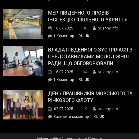
та
Інспектор
антикорупційних
ДСНС
МЕР ПІВДЕННОГО ПРОВІВ
органів:
власноруч
ІНСПЕКЦІЮ ШКІЛЬНОГО УКРИТТЯ
«Наш
ліквідував
спільний
138
16.07.2025
yuzhny.info
пожежу
ворог
до
1 Коментар
RU
UK
у
—
Мер
Південному
російські
Південного
ВЛАДА ПІВДЕННОГО ЗУСТРІЛАСЯ З
окупанти.
провів
ПРЕДСТАВНИКАМИ МОЛОДІЖНОЇ
Маємо
інспекцію
РАДИ: ЩО ОБГОВОРЮВАЛИ
діяти
шкільного
134
16.07.2025
yuzhny.info
як
укриття
команда
до
1 Коментар
RU
UK
України»
Влада
Південного
ДЕНЬ ПРАЦІВНИКІВ МОРСЬКОГО ТА
зустрілася
РІЧКОВОГО ФЛОТУ
з
119
02.07.2025
yuzhny.info
представниками
on
Залишити коментар
RU
UK
молодіжної
День
ради:
працівників
що
морського
обговорювали
Інформаційний портал міста Южного