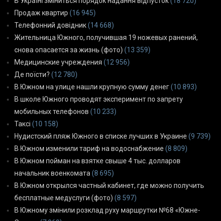
В Україні зміниться порядок надання відпусток
(18 720)
Продаж квартир
(16 945)
Телефонний довідник
(14 668)
Жительница Южного, получившая 19 ножевых ранений,
снова опасается за жизнь (фото)
(13 359)
Медицинские учреждения
(12 956)
Де поїсти?
(12 780)
В Южном на улице нашли крупную сумму денег
(10 893)
В школе Южного проводят эксперимент по запрету
мобильных телефонов
(10 233)
Таксі
(10 158)
Нудистский пляж Южного в списке лучших в Украине
(9 739)
В Южном изменили тариф на водоснабжение
(8 809)
В Южном пойман на взятке свыше 4 тыс. долларов
начальник военкомата
(8 695)
В Южном открылся частный кабинет, где можно получить
бесплатные медуслуги (фото)
(8 597)
В Южному змінили розклад руху маршрутки №68 «Южне-