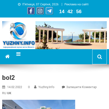
П’ятниця, 07 Серпня, 2026
Реклама на сайті
14
:
42
:
57
YUZHNY.INFO
информационный портал города Южный
bol2
On
14.02.2022
0
Yuzhny.info
Залишити Коментар
Bol2
RU
UK