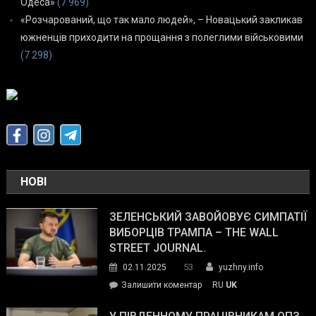
Одеса»
(7 969)
«Розчарований, що так мало людей», – Новацький закликав
южненців приходити на прощання з полеглими військовими
(7 298)
НОВІ
ЗЕЛЕНСЬКИЙ ЗАВОЙОВУЄ СИМПАТІЇ
ВИБОРЦІВ ТРАМПА – THE WALL
STREET JOURNAL.
53
02.11.2025
yuzhny.info
on
Залишити коментар
RU
UK
Зеленський
завойовує