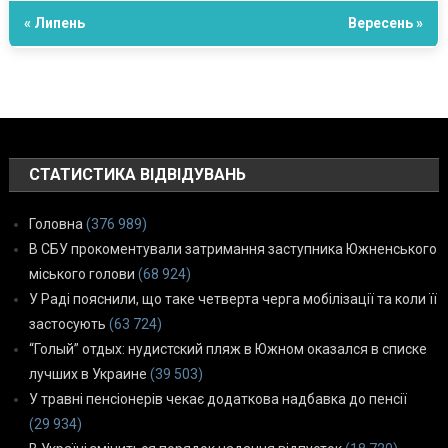
« Липень
Вересень »
СТАТИСТИКА ВІДВІДУВАНЬ
Головна
(376 989)
В СБУ прокоментували затримання заступника Южненського
міського голови
(68 924)
У Раді пояснили, що таке четверта черга мобілізації та коли її
застосують
(63 724)
“Голый” отдых: нудистский пляж в Южном оказался в списке
лучших в Украине
(39 503)
У травні пенсіонерів чекає додаткова надбавка до пенсії
(29 934)