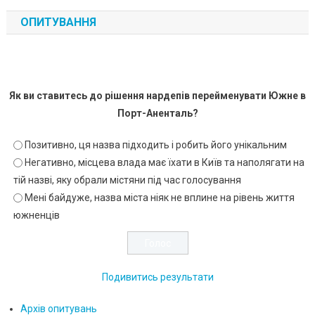
ОПИТУВАННЯ
Як ви ставитесь до рішення нардепів перейменувати Южне в
Порт-Аненталь?
Позитивно, ця назва підходить і робить його унікальним
Негативно, місцева влада має їхати в Київ та наполягати на
тій назві, яку обрали містяни під час голосування
Мені байдуже, назва міста ніяк не вплине на рівень життя
южненців
Подивитись результати
Архів опитувань