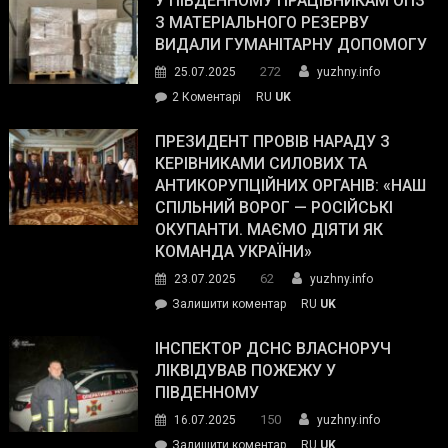
У ПІВДЕННОМУ ПРАЦІВНИКАМ ОПЗ
симпатії
З МАТЕРІАЛЬНОГО РЕЗЕРВУ
виборців
ВИДАЛИ ГУМАНІТАРНУ ДОПОМОГУ
Трампа
272
25.07.2025
yuzhny.info
–
до
2 Коментарі
RU
UK
The
У
Wall
Південному
ПРЕЗИДЕНТ ПРОВІВ НАРАДУ З
Street
працівникам
КЕРІВНИКАМИ СИЛОВИХ ТА
Journal.
ОПЗ
АНТИКОРУПЦІЙНИХ ОРГАНІВ: «НАШ
з
СПІЛЬНИЙ ВОРОГ — РОСІЙСЬКІ
матеріального
ОКУПАНТИ. МАЄМО ДІЯТИ ЯК
резерву
КОМАНДА УКРАЇНИ»
видали
62
23.07.2025
yuzhny.info
гуманітарну
on
Залишити коментар
RU
UK
допомогу
Президент
провів
ІНСПЕКТОР ДСНС ВЛАСНОРУЧ
нараду
ЛІКВІДУВАВ ПОЖЕЖУ У
з
ПІВДЕННОМУ
керівниками
150
16.07.2025
yuzhny.info
силових
on
Залишити коментар
RU
UK