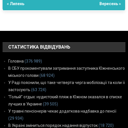
« Липень
Вересень »
СТАТИСТИКА ВІДВІДУВАНЬ
Головна
(376 989)
В СБУ прокоментували затримання заступника Южненського
міського голови
(68 924)
У Раді пояснили, що таке четверта черга мобілізації та коли її
застосують
(63 724)
“Голый” отдых: нудистский пляж в Южном оказался в списке
лучших в Украине
(39 505)
У травні пенсіонерів чекає додаткова надбавка до пенсії
(29 934)
В Україні зміниться порядок надання відпусток
(18 720)