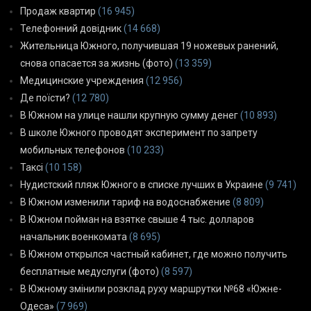
Продаж квартир
(16 945)
Телефонний довідник
(14 668)
Жительница Южного, получившая 19 ножевых ранений,
снова опасается за жизнь (фото)
(13 359)
Медицинские учреждения
(12 956)
Де поїсти?
(12 780)
В Южном на улице нашли крупную сумму денег
(10 893)
В школе Южного проводят эксперимент по запрету
мобильных телефонов
(10 233)
Таксі
(10 158)
Нудистский пляж Южного в списке лучших в Украине
(9 741)
В Южном изменили тариф на водоснабжение
(8 809)
В Южном пойман на взятке свыше 4 тыс. долларов
начальник военкомата
(8 695)
В Южном открылся частный кабинет, где можно получить
бесплатные медуслуги (фото)
(8 597)
В Южному змінили розклад руху маршрутки №68 «Южне-
Одеса»
(7 969)