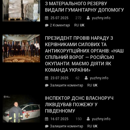
симпатії
З МАТЕРІАЛЬНОГО РЕЗЕРВУ
виборців
ВИДАЛИ ГУМАНІТАРНУ ДОПОМОГУ
Трампа
272
25.07.2025
yuzhny.info
–
до
2 Коментарі
RU
UK
The
У
Wall
Південному
ПРЕЗИДЕНТ ПРОВІВ НАРАДУ З
Street
працівникам
КЕРІВНИКАМИ СИЛОВИХ ТА
Journal.
ОПЗ
АНТИКОРУПЦІЙНИХ ОРГАНІВ: «НАШ
з
СПІЛЬНИЙ ВОРОГ — РОСІЙСЬКІ
матеріального
ОКУПАНТИ. МАЄМО ДІЯТИ ЯК
резерву
КОМАНДА УКРАЇНИ»
видали
62
23.07.2025
yuzhny.info
гуманітарну
on
Залишити коментар
RU
UK
допомогу
Президент
провів
ІНСПЕКТОР ДСНС ВЛАСНОРУЧ
нараду
ЛІКВІДУВАВ ПОЖЕЖУ У
з
ПІВДЕННОМУ
керівниками
150
16.07.2025
yuzhny.info
силових
on
Залишити коментар
RU
UK
та