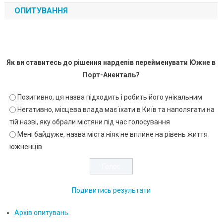
ОПИТУВАННЯ
Як ви ставитесь до рішення нардепів перейменувати Южне в
Порт-Аненталь?
Позитивно, ця назва підходить і робить його унікальним
Негативно, місцева влада має їхати в Київ та наполягати на
тій назві, яку обрали містяни під час голосування
Мені байдуже, назва міста ніяк не вплине на рівень життя
южненців
Подивитись результати
Архів опитувань