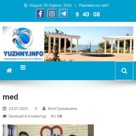
Неділя, 09 Серпня, 2026
Реклама на сайті
9
:
40
:
09
YUZHNY.INFO
информационный портал города Южный
med
24.07.2020
0
Юля Гринишина
On
Залишити Коментар
RU
UK
Med