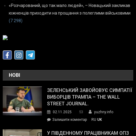
«Розчарований, що так мало людей», – Новацький закликав
южненців приходити на прощання з полеглими військовими
(7 298)
НОВІ
ЗЕЛЕНСЬКИЙ ЗАВОЙОВУЄ СИМПАТІЇ
ВИБОРЦІВ ТРАМПА – THE WALL
STREET JOURNAL.
53
02.11.2025
yuzhny.info
on
Залишити коментар
RU
UK
Зеленський
завойовує
У ПІВДЕННОМУ ПРАЦІВНИКАМ ОПЗ