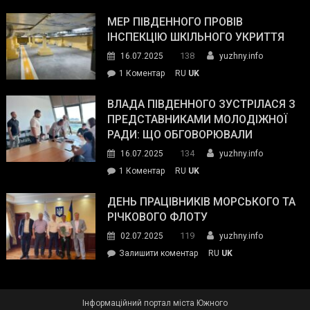
Інспектор
антикорупційних
ДСНС
МЕР ПІВДЕННОГО ПРОВІВ
органів:
власноруч
ІНСПЕКЦІЮ ШКІЛЬНОГО УКРИТТЯ
«Наш
ліквідував
спільний
138
16.07.2025
yuzhny.info
пожежу
ворог
до
1 Коментар
RU
UK
у
—
Мер
Південному
російські
Південного
ВЛАДА ПІВДЕННОГО ЗУСТРІЛАСЯ З
окупанти.
провів
ПРЕДСТАВНИКАМИ МОЛОДІЖНОЇ
Маємо
інспекцію
РАДИ: ЩО ОБГОВОРЮВАЛИ
діяти
шкільного
134
16.07.2025
yuzhny.info
як
укриття
команда
до
1 Коментар
RU
UK
України»
Влада
Південного
ДЕНЬ ПРАЦІВНИКІВ МОРСЬКОГО ТА
зустрілася
РІЧКОВОГО ФЛОТУ
з
119
02.07.2025
yuzhny.info
представниками
on
Залишити коментар
RU
UK
молодіжної
День
ради:
працівників
що
морського
обговорювали
Інформаційний портал міста Южного