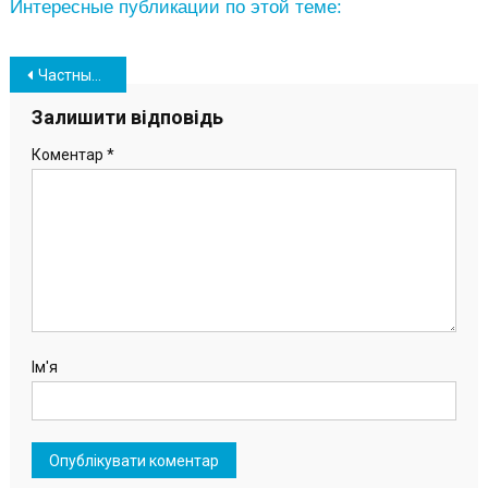
Интересные публикации по этой теме:
Навігація
Частный медкабинет в Южном пополнился новыми врачами
записів
Залишити відповідь
Коментар
*
Ім'я