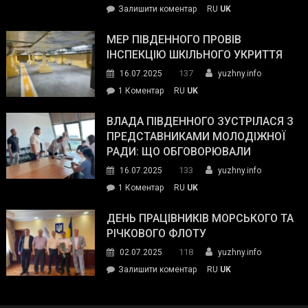
on
Залишити коментар
RU
UK
та
Інспектор
антикорупційних
ДСНС
МЕР ПІВДЕННОГО ПРОВІВ
органів:
власноруч
ІНСПЕКЦІЮ ШКІЛЬНОГО УКРИТТЯ
«Наш
ліквідував
спільний
137
16.07.2025
yuzhny.info
пожежу
ворог
до
1 Коментар
RU
UK
у
—
Мер
Південному
російські
Південного
ВЛАДА ПІВДЕННОГО ЗУСТРІЛАСЯ З
окупанти.
провів
ПРЕДСТАВНИКАМИ МОЛОДІЖНОЇ
Маємо
інспекцію
РАДИ: ЩО ОБГОВОРЮВАЛИ
діяти
шкільного
133
16.07.2025
yuzhny.info
як
укриття
команда
до
1 Коментар
RU
UK
України»
Влада
Південного
ДЕНЬ ПРАЦІВНИКІВ МОРСЬКОГО ТА
зустрілася
РІЧКОВОГО ФЛОТУ
з
118
02.07.2025
yuzhny.info
представниками
on
Залишити коментар
RU
UK
молодіжної
День
ради:
працівників
що