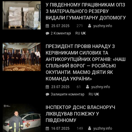
завойовує
У ПІВДЕННОМУ ПРАЦІВНИКАМ ОПЗ
симпатії
З МАТЕРІАЛЬНОГО РЕЗЕРВУ
виборців
ВИДАЛИ ГУМАНІТАРНУ ДОПОМОГУ
Трампа
271
25.07.2025
yuzhny.info
–
до
2 Коментарі
RU
UK
The
У
Wall
Південному
ПРЕЗИДЕНТ ПРОВІВ НАРАДУ З
Street
працівникам
КЕРІВНИКАМИ СИЛОВИХ ТА
Journal.
ОПЗ
АНТИКОРУПЦІЙНИХ ОРГАНІВ: «НАШ
з
СПІЛЬНИЙ ВОРОГ — РОСІЙСЬКІ
матеріального
ОКУПАНТИ. МАЄМО ДІЯТИ ЯК
резерву
КОМАНДА УКРАЇНИ»
видали
61
23.07.2025
yuzhny.info
гуманітарну
on
Залишити коментар
RU
UK
допомогу
Президент
провів
ІНСПЕКТОР ДСНС ВЛАСНОРУЧ
нараду
ЛІКВІДУВАВ ПОЖЕЖУ У
з
ПІВДЕННОМУ
керівниками
149
16.07.2025
yuzhny.info
силових