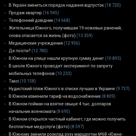
В Україні зміниться порядок надання відпусток
(18 720)
Продаж квартир
(16 945)
Телефонний довідник
(14 668)
Жительница Южного, получившая 19 ножевых ранений,
снова опасается за жизнь (фото)
(13 359)
Медицинские учреждения
(12 956)
Де поїсти?
(12 780)
В Южном на улице нашли крупную сумму денег
(10 893)
В школе Южного проводят эксперимент по запрету
мобильных телефонов
(10 233)
Таксі
(10 158)
Нудистский пляж Южного в списке лучших в Украине
(9 737)
В Южном изменили тариф на водоснабжение
(8 809)
В Южном пойман на взятке свыше 4 тыс. долларов
начальник военкомата
(8 695)
В Южном открылся частный кабинет, где можно получить
бесплатные медуслуги (фото)
(8 597)
В Южному змінили розклад руху маршрутки №68 «Южне-