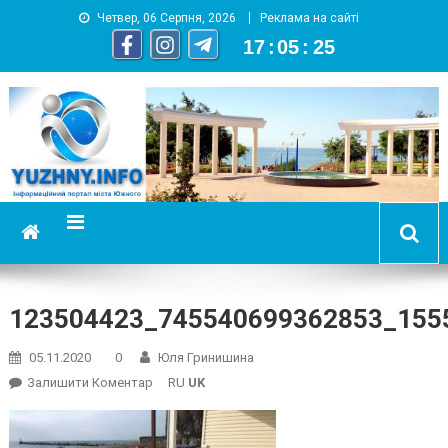
Четвер, 06 Серпня, 2026
Реклама на сайті
17
:
05
:
25
YUZHNY.INFO
информационный портал города Южный
123504423_745540699362853_155
05.11.2020
0
Юля Гринишина
On
Залишити Коментар
RU
UK
123504423_745540699362853_1555323683290027