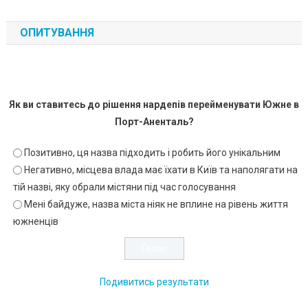
ОПИТУВАННЯ
Як ви ставитесь до рішення нардепів перейменувати Южне в
Порт-Аненталь?
Позитивно, ця назва підходить і робить його унікальним
Негативно, місцева влада має їхати в Київ та наполягати на
тій назві, яку обрали містяни під час голосування
Мені байдуже, назва міста ніяк не вплине на рівень життя
южненців
Подивитись результати