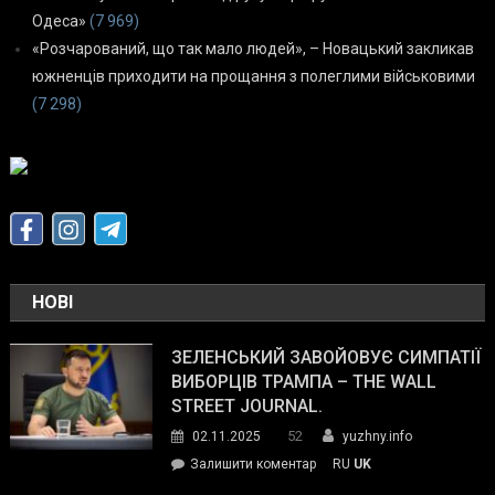
Одеса»
(7 969)
«Розчарований, що так мало людей», – Новацький закликав
южненців приходити на прощання з полеглими військовими
(7 298)
НОВІ
ЗЕЛЕНСЬКИЙ ЗАВОЙОВУЄ СИМПАТІЇ
ВИБОРЦІВ ТРАМПА – THE WALL
STREET JOURNAL.
52
02.11.2025
yuzhny.info
on
Залишити коментар
RU
UK
Зеленський