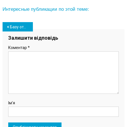
Интересные публикации по этой теме:
Навігація
Базу отдыха «Лагуна» вблизи Южного продолжают благоустраивать (фото)
записів
Залишити відповідь
Коментар
*
Ім'я