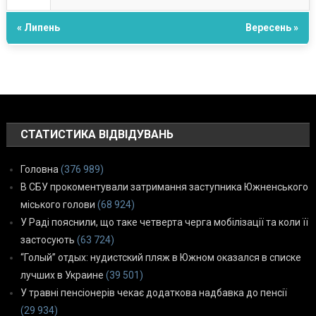
« Липень
Вересень »
СТАТИСТИКА ВІДВІДУВАНЬ
Головна
(376 989)
В СБУ прокоментували затримання заступника Южненського
міського голови
(68 924)
У Раді пояснили, що таке четверта черга мобілізації та коли її
застосують
(63 724)
“Голый” отдых: нудистский пляж в Южном оказался в списке
лучших в Украине
(39 501)
У травні пенсіонерів чекає додаткова надбавка до пенсії
(29 934)