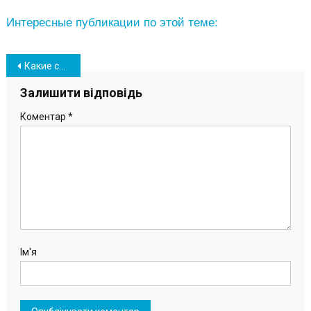
Интересные публикации по этой теме:
Навігація
Какие спектакли ждать в Южном после ослабления карантина: афиша мероприятий
записів
Залишити відповідь
Коментар
*
Ім'я