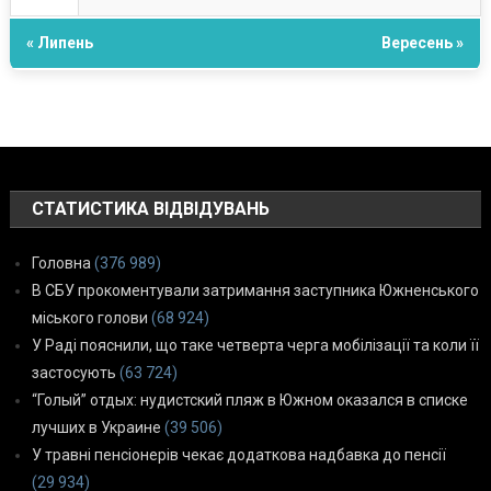
« Липень
Вересень »
СТАТИСТИКА ВІДВІДУВАНЬ
Головна
(376 989)
В СБУ прокоментували затримання заступника Южненського
міського голови
(68 924)
У Раді пояснили, що таке четверта черга мобілізації та коли її
застосують
(63 724)
“Голый” отдых: нудистский пляж в Южном оказался в списке
лучших в Украине
(39 506)
У травні пенсіонерів чекає додаткова надбавка до пенсії
(29 934)