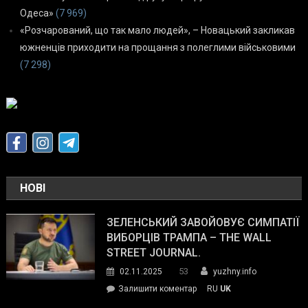
Одеса»
(7 969)
«Розчарований, що так мало людей», – Новацький закликав
южненців приходити на прощання з полеглими військовими
(7 298)
НОВІ
ЗЕЛЕНСЬКИЙ ЗАВОЙОВУЄ СИМПАТІЇ
ВИБОРЦІВ ТРАМПА – THE WALL
STREET JOURNAL.
53
02.11.2025
yuzhny.info
on
Залишити коментар
RU
UK
Зеленський