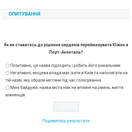
ОПИТУВАННЯ
Як ви ставитесь до рішення нардепів перейменувати Южне в
Порт-Аненталь?
Позитивно, ця назва підходить і робить його унікальним
Негативно, місцева влада має їхати в Київ та наполягати на
тій назві, яку обрали містяни під час голосування
Мені байдуже, назва міста ніяк не вплине на рівень життя
южненців
Подивитись результати