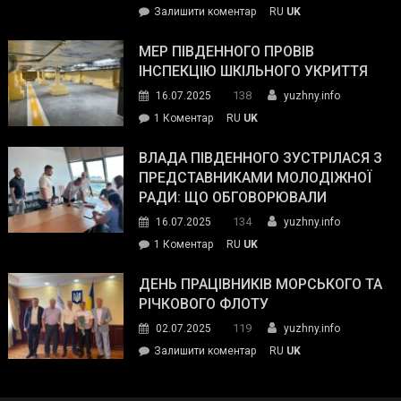
on
Залишити коментар
RU
UK
та
Інспектор
антикорупційних
ДСНС
МЕР ПІВДЕННОГО ПРОВІВ
органів:
власноруч
ІНСПЕКЦІЮ ШКІЛЬНОГО УКРИТТЯ
«Наш
ліквідував
спільний
138
16.07.2025
yuzhny.info
пожежу
ворог
до
1 Коментар
RU
UK
у
—
Мер
Південному
російські
Південного
ВЛАДА ПІВДЕННОГО ЗУСТРІЛАСЯ З
окупанти.
провів
ПРЕДСТАВНИКАМИ МОЛОДІЖНОЇ
Маємо
інспекцію
РАДИ: ЩО ОБГОВОРЮВАЛИ
діяти
шкільного
134
16.07.2025
yuzhny.info
як
укриття
команда
до
1 Коментар
RU
UK
України»
Влада
Південного
ДЕНЬ ПРАЦІВНИКІВ МОРСЬКОГО ТА
зустрілася
РІЧКОВОГО ФЛОТУ
з
119
02.07.2025
yuzhny.info
представниками
on
Залишити коментар
RU
UK
молодіжної
День
ради:
працівників
що