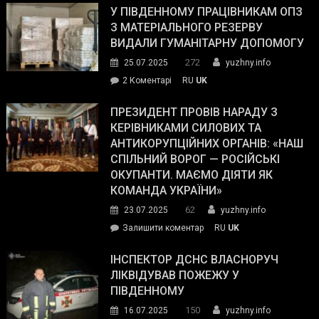
завойовує
У ПІВДЕННОМУ ПРАЦІВНИКАМ ОПЗ
симпатії
З МАТЕРІАЛЬНОГО РЕЗЕРВУ
виборців
ВИДАЛИ ГУМАНІТАРНУ ДОПОМОГУ
Трампа
272
25.07.2025
yuzhny.info
–
до
2 Коментарі
RU
UK
The
У
Wall
Південному
ПРЕЗИДЕНТ ПРОВІВ НАРАДУ З
Street
працівникам
КЕРІВНИКАМИ СИЛОВИХ ТА
Journal.
ОПЗ
АНТИКОРУПЦІЙНИХ ОРГАНІВ: «НАШ
з
СПІЛЬНИЙ ВОРОГ — РОСІЙСЬКІ
матеріального
ОКУПАНТИ. МАЄМО ДІЯТИ ЯК
резерву
КОМАНДА УКРАЇНИ»
видали
62
23.07.2025
yuzhny.info
гуманітарну
on
Залишити коментар
RU
UK
допомогу
Президент
провів
ІНСПЕКТОР ДСНС ВЛАСНОРУЧ
нараду
ЛІКВІДУВАВ ПОЖЕЖУ У
з
ПІВДЕННОМУ
керівниками
150
16.07.2025
yuzhny.info
силових