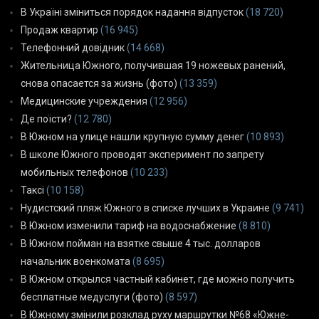
В Україні зміниться порядок надання відпусток
(18 720)
Продаж квартир
(16 945)
Телефонний довідник
(14 668)
Жительница Южного, получившая 19 ножевых ранений,
снова опасается за жизнь (фото)
(13 359)
Медицинские учреждения
(12 956)
Де поїсти?
(12 780)
В Южном на улице нашли крупную сумму денег
(10 893)
В школе Южного проводят эксперимент по запрету
мобильных телефонов
(10 233)
Таксі
(10 158)
Нудистский пляж Южного в списке лучших в Украине
(9 741)
В Южном изменили тариф на водоснабжение
(8 810)
В Южном пойман на взятке свыше 4 тыс. долларов
начальник военкомата
(8 695)
В Южном открылся частный кабинет, где можно получить
бесплатные медуслуги (фото)
(8 597)
В Южному змінили розклад руху маршрутки №68 «Южне-