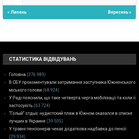
« Липень
Вересень »
СТАТИСТИКА ВІДВІДУВАНЬ
Головна
(376 989)
В СБУ прокоментували затримання заступника Южненського
міського голови
(68 924)
У Раді пояснили, що таке четверта черга мобілізації та коли її
застосують
(63 724)
“Голый” отдых: нудистский пляж в Южном оказался в списке
лучших в Украине
(39 505)
У травні пенсіонерів чекає додаткова надбавка до пенсії
(29 934)