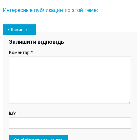
Интересные публикации по этой теме:
Навігація
Какие спектакли ждать в Южном после ослабления карантина: афиша мероприятий
записів
Залишити відповідь
Коментар
*
Ім'я