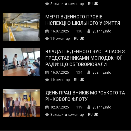
on
Залишити коментар
RU
UK
та
Інспектор
антикорупційних
ДСНС
МЕР ПІВДЕННОГО ПРОВІВ
органів:
власноруч
ІНСПЕКЦІЮ ШКІЛЬНОГО УКРИТТЯ
«Наш
ліквідував
спільний
138
16.07.2025
yuzhny.info
пожежу
ворог
до
1 Коментар
RU
UK
у
—
Мер
Південному
російські
Південного
ВЛАДА ПІВДЕННОГО ЗУСТРІЛАСЯ З
окупанти.
провів
ПРЕДСТАВНИКАМИ МОЛОДІЖНОЇ
Маємо
інспекцію
РАДИ: ЩО ОБГОВОРЮВАЛИ
діяти
шкільного
134
16.07.2025
yuzhny.info
як
укриття
команда
до
1 Коментар
RU
UK
України»
Влада
Південного
ДЕНЬ ПРАЦІВНИКІВ МОРСЬКОГО ТА
зустрілася
РІЧКОВОГО ФЛОТУ
з
119
02.07.2025
yuzhny.info
представниками
on
Залишити коментар
RU
UK
молодіжної
День
ради:
працівників
що