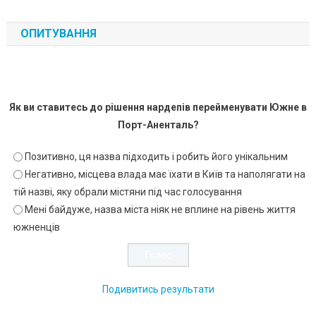
ОПИТУВАННЯ
Як ви ставитесь до рішення нардепів перейменувати Южне в
Порт-Аненталь?
Позитивно, ця назва підходить і робить його унікальним
Негативно, місцева влада має їхати в Київ та наполягати на
тій назві, яку обрали містяни під час голосування
Мені байдуже, назва міста ніяк не вплине на рівень життя
южненців
Подивитись результати