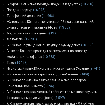
В Україні зміниться порядок надання відпусток
(18 720)
Продаж квартир
(16 945)
Телефонний довідник
(14 668)
Жительница Южного, получившая 19 ножевых ранений,
снова опасается за жизнь (фото)
(13 359)
Медицинские учреждения
(12 956)
Де поїсти?
(12 780)
В Южном на улице нашли крупную сумму денег
(10 893)
В школе Южного проводят эксперимент по запрету
мобильных телефонов
(10 233)
Таксі
(10 158)
Нудистский пляж Южного в списке лучших в Украине
(9 741)
В Южном изменили тариф на водоснабжение
(8 809)
В Южном пойман на взятке свыше 4 тыс. долларов
начальник военкомата
(8 695)
В Южном открылся частный кабинет, где можно получить
бесплатные медуслуги (фото)
(8 597)
В Южному змінили розклад руху маршрутки №68 «Южне-