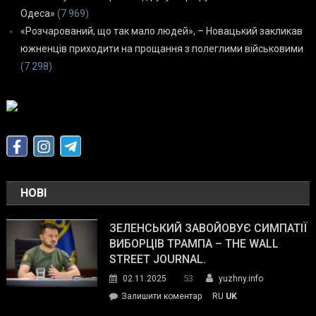
Одеса»
(7 969)
«Розчарований, що так мало людей», – Новацький закликав
южненців приходити на прощання з полеглими військовими
(7 298)
НОВІ
ЗЕЛЕНСЬКИЙ ЗАВОЙОВУЄ СИМПАТІЇ
ВИБОРЦІВ ТРАМПА – THE WALL
STREET JOURNAL.
53
02.11.2025
yuzhny.info
on
Залишити коментар
RU
UK
Зеленський