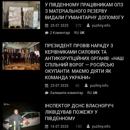
завойовує
У ПІВДЕННОМУ ПРАЦІВНИКАМ ОПЗ
симпатії
З МАТЕРІАЛЬНОГО РЕЗЕРВУ
виборців
ВИДАЛИ ГУМАНІТАРНУ ДОПОМОГУ
Трампа
272
25.07.2025
yuzhny.info
–
до
2 Коментарі
RU
UK
The
У
Wall
Південному
ПРЕЗИДЕНТ ПРОВІВ НАРАДУ З
Street
працівникам
КЕРІВНИКАМИ СИЛОВИХ ТА
Journal.
ОПЗ
АНТИКОРУПЦІЙНИХ ОРГАНІВ: «НАШ
з
СПІЛЬНИЙ ВОРОГ — РОСІЙСЬКІ
матеріального
ОКУПАНТИ. МАЄМО ДІЯТИ ЯК
резерву
КОМАНДА УКРАЇНИ»
видали
62
23.07.2025
yuzhny.info
гуманітарну
on
Залишити коментар
RU
UK
допомогу
Президент
провів
ІНСПЕКТОР ДСНС ВЛАСНОРУЧ
нараду
ЛІКВІДУВАВ ПОЖЕЖУ У
з
ПІВДЕННОМУ
керівниками
150
16.07.2025
yuzhny.info
силових