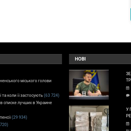
НОВІ
ЗЕ
ТР
енського міського голови
ї та коли її застосують
(63 724)
 в списке лучших в Украине
У 
Р
пенсії
(29 934)
 720)