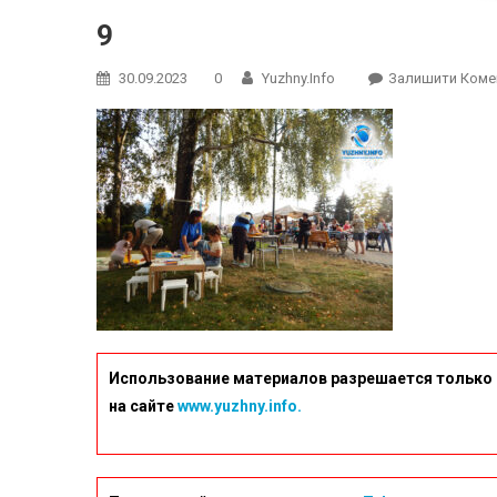
9
30.09.2023
0
Yuzhny.info
Залишити Коме
Использование материалов разрешается только 
на сайте
www.yuzhny.info.