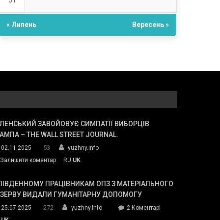
31
« Липень
Вересень »
ЛЕНСЬКИЙ ЗАВОЙОВУЄ СИМПАТІЇ ВИБОРЦІВ
АМПА – THE WALL STREET JOURNAL.
53
02.11.2025
yuzhny.info
on
Залишити коментар
RU
UK
Зеленський
завойовує
ПІВДЕННОМУ ПРАЦІВНИКАМ ОПЗ З МАТЕРІАЛЬНОГО
симпатії
ЕЗЕРВУ ВИДАЛИ ГУМАНІТАРНУ ДОПОМОГУ
виборців
272
до
25.07.2025
yuzhny.info
2 Коментарі
Трампа
У