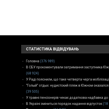
СТАТИСТИКА ВІДВІДУВАНЬ
Головна
(376 989)
В СБУ прокоментували затримання заступника Южн
(68 924)
У Раді пояснили, що таке четверта черга мобілізаці
“Голый” отдых: нудистский пляж в Южном оказался
(39 505)
У травні пенсіонерів чекає додаткова надбавка до 
В Україні зміниться порядок надання відпусток
(18