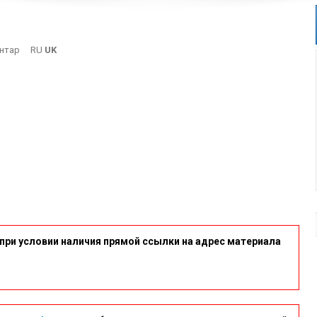
On
нтар
RU
UK
9
при условии наличия прямой ссылки на адрес материала