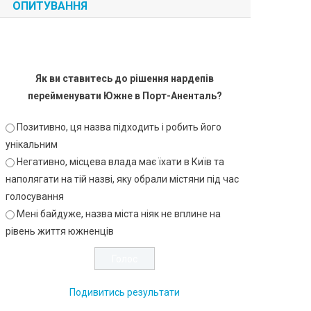
ОПИТУВАННЯ
Як ви ставитесь до рішення нардепів
перейменувати Южне в Порт-Аненталь?
Позитивно, ця назва підходить і робить його
унікальним
Негативно, місцева влада має їхати в Київ та
наполягати на тій назві, яку обрали містяни під час
голосування
Мені байдуже, назва міста ніяк не вплине на
рівень життя южненців
Подивитись результати