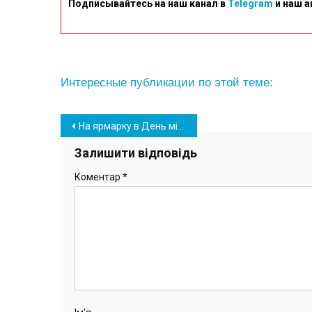
Подписывайтесь на наш канал в
Telegram
и наш а
Интересные публикации по этой теме:
Навігація
На ярмарку в День міста вдалося зібрати більше 100 тисяч гривень на потреби ЗСУ (фото)
записів
Залишити відповідь
Коментар
*