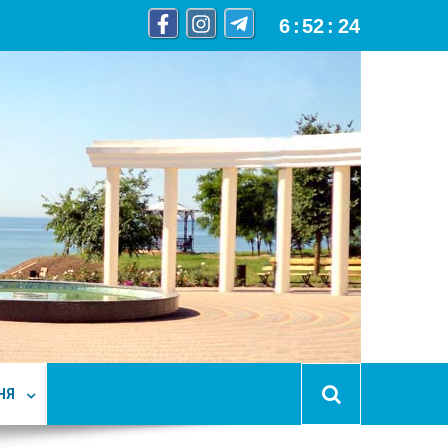
6
:
52
:
25
НЯ