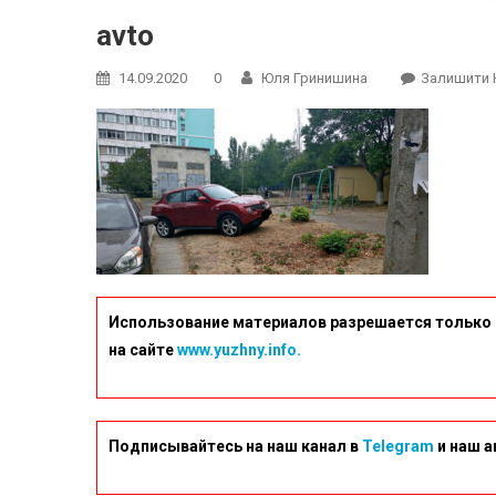
avto
14.09.2020
0
Юля Гринишина
Залишити 
Использование материалов разрешается только 
на сайте
www.yuzhny.info.
Подписывайтесь на наш канал в
Telegram
и наш а