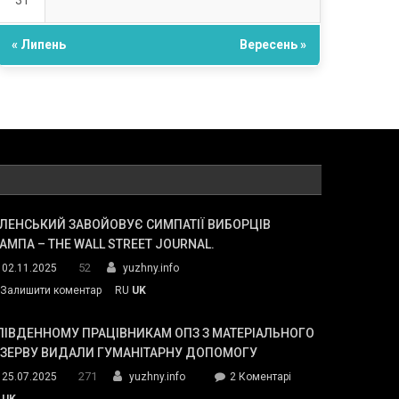
31
« Липень
Вересень »
ЛЕНСЬКИЙ ЗАВОЙОВУЄ СИМПАТІЇ ВИБОРЦІВ
АМПА – THE WALL STREET JOURNAL.
52
02.11.2025
yuzhny.info
on
Залишити коментар
RU
UK
Зеленський
завойовує
ПІВДЕННОМУ ПРАЦІВНИКАМ ОПЗ З МАТЕРІАЛЬНОГО
симпатії
ЕЗЕРВУ ВИДАЛИ ГУМАНІТАРНУ ДОПОМОГУ
виборців
271
до
25.07.2025
yuzhny.info
2 Коментарі
Трампа
У