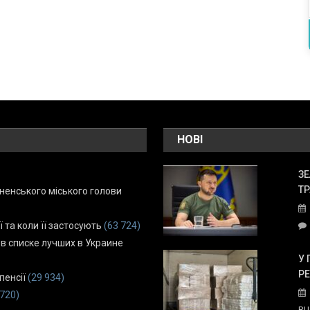
НОВІ
ЗЕ
ТР
енського міського голови
ї та коли її застосують
(63 724)
 в списке лучших в Украине
У 
Р
пенсії
(29 934)
 720)