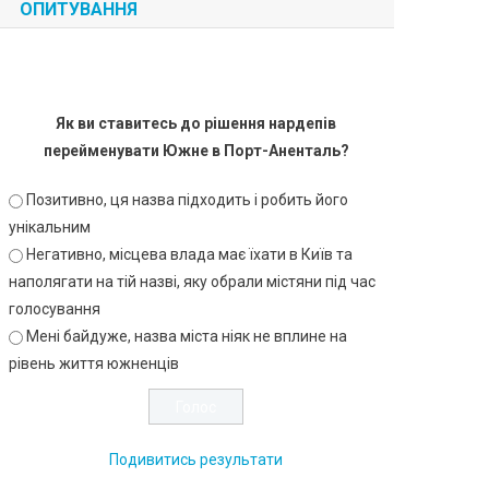
ОПИТУВАННЯ
Як ви ставитесь до рішення нардепів
перейменувати Южне в Порт-Аненталь?
Позитивно, ця назва підходить і робить його
унікальним
Негативно, місцева влада має їхати в Київ та
наполягати на тій назві, яку обрали містяни під час
голосування
Мені байдуже, назва міста ніяк не вплине на
рівень життя южненців
Подивитись результати