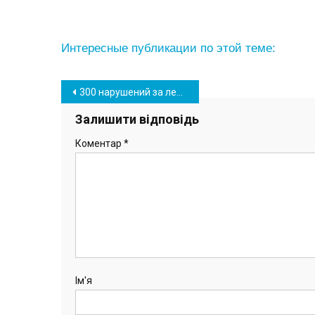
Интересные публикации по этой теме:
Навігація
300 нарушений за лето: «автохамство» в Южном – образ жизни или следствие нехватки парковок?
записів
Залишити відповідь
Коментар
*
Ім'я