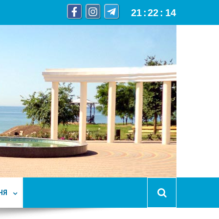
21
:
22
:
15
НЯ