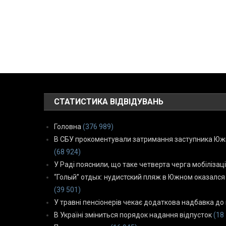
СТАТИСТИКА ВІДВІДУВАНЬ
Головна
(376 989)
В СБУ прокоментували затримання заступника Южн
(68 924)
У Раді пояснили, що таке четверта черга мобілізаці
“Голый” отдых: нудистский пляж в Южном оказался
(39 501)
У травні пенсіонерів чекає додаткова надбавка до 
В Україні зміниться порядок надання відпусток
(18