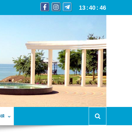
13
:
40
:
47
НЯ