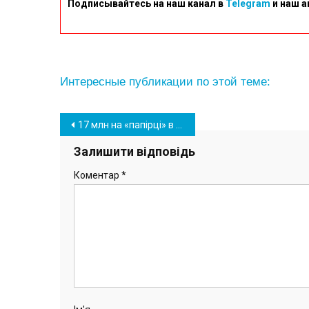
Подписывайтесь на наш канал в
Telegram
и наш а
Интересные публикации по этой теме:
Навігація
17 млн на «папірці» в умовах війни: в Южному хочуть розробити план розвитку ОТГ
записів
Залишити відповідь
Коментар
*