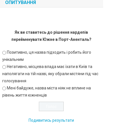
ОПИТУВАННЯ
Як ви ставитесь до рішення нардепів
перейменувати Южне в Порт-Аненталь?
Позитивно, ця назва підходить і робить його
унікальним
Негативно, місцева влада має їхати в Київ та
наполягати на тій назві, яку обрали містяни під час
голосування
Мені байдуже, назва міста ніяк не вплине на
рівень життя южненців
Подивитись результати