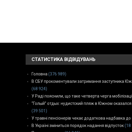
СТАТИСТИКА ВІДВІДУВАНЬ
Головна
(376 989)
В СБУ прокоментували затримання заступника Южн
(68 924)
У Раді пояснили, що таке четверта черга мобілізаці
“Голый” отдых: нудистский пляж в Южном оказался
(39 501)
У травні пенсіонерів чекає додаткова надбавка до 
В Україні зміниться порядок надання відпусток
(18