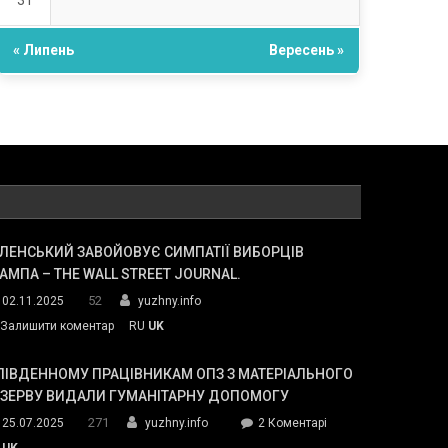
31
« Липень
Вересень »
ЛЕНСЬКИЙ ЗАВОЙОВУЄ СИМПАТІЇ ВИБОРЦІВ
АМПА – THE WALL STREET JOURNAL.
52
02.11.2025
yuzhny.info
on
Залишити коментар
RU
UK
Зеленський
завойовує
ПІВДЕННОМУ ПРАЦІВНИКАМ ОПЗ З МАТЕРІАЛЬНОГО
симпатії
ЕЗЕРВУ ВИДАЛИ ГУМАНІТАРНУ ДОПОМОГУ
виборців
271
до
25.07.2025
yuzhny.info
2 Коментарі
Трампа
У