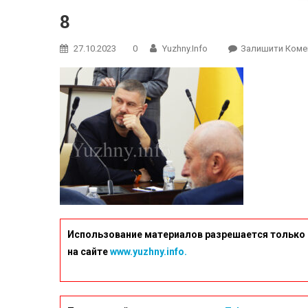
8
27.10.2023
0
Yuzhny.info
Залишити Коме
Использование материалов разрешается только 
на сайте
www.yuzhny.info.