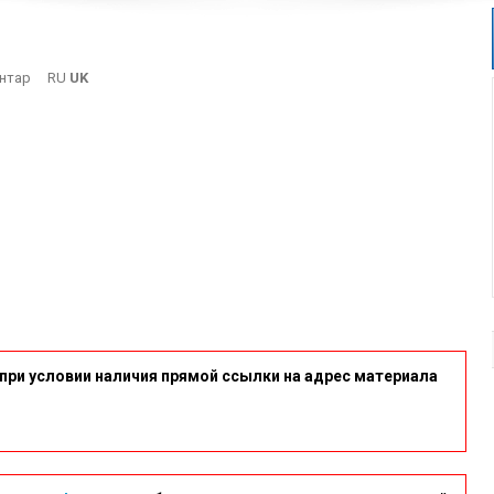
On
нтар
RU
UK
8
при условии наличия прямой ссылки на адрес материала