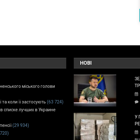
НОВІ
ЗЕ
ТР
енського міського голови
ї та коли її застосують
(63 724)
 в списке лучших в Украине
У 
Р
пенсії
(29 934)
 720)