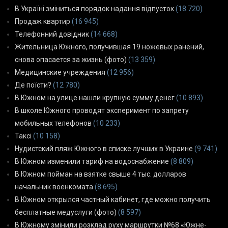
В Україні зміниться порядок надання відпусток
(18 720)
Продаж квартир
(16 945)
Телефонний довідник
(14 668)
Жительница Южного, получившая 19 ножевых ранений,
снова опасается за жизнь (фото)
(13 359)
Медицинские учреждения
(12 956)
Де поїсти?
(12 780)
В Южном на улице нашли крупную сумму денег
(10 893)
В школе Южного проводят эксперимент по запрету
мобильных телефонов
(10 233)
Таксі
(10 158)
Нудистский пляж Южного в списке лучших в Украине
(9 741)
В Южном изменили тариф на водоснабжение
(8 809)
В Южном пойман на взятке свыше 4 тыс. долларов
начальник военкомата
(8 695)
В Южном открылся частный кабинет, где можно получить
бесплатные медуслуги (фото)
(8 597)
В Южному змінили розклад руху маршрутки №68 «Южне-