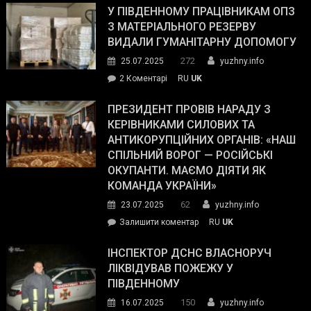
завойовує
У ПІВДЕННОМУ ПРАЦІВНИКАМ ОПЗ
симпатії
З МАТЕРІАЛЬНОГО РЕЗЕРВУ
виборців
ВИДАЛИ ГУМАНІТАРНУ ДОПОМОГУ
Трампа
272
25.07.2025
yuzhny.info
–
до
2 Коментарі
RU
UK
The
У
Wall
Південному
ПРЕЗИДЕНТ ПРОВІВ НАРАДУ З
Street
працівникам
КЕРІВНИКАМИ СИЛОВИХ ТА
Journal.
ОПЗ
АНТИКОРУПЦІЙНИХ ОРГАНІВ: «НАШ
з
СПІЛЬНИЙ ВОРОГ — РОСІЙСЬКІ
матеріального
ОКУПАНТИ. МАЄМО ДІЯТИ ЯК
резерву
КОМАНДА УКРАЇНИ»
видали
62
23.07.2025
yuzhny.info
гуманітарну
on
Залишити коментар
RU
UK
допомогу
Президент
провів
ІНСПЕКТОР ДСНС ВЛАСНОРУЧ
нараду
ЛІКВІДУВАВ ПОЖЕЖУ У
з
ПІВДЕННОМУ
керівниками
150
16.07.2025
yuzhny.info
силових