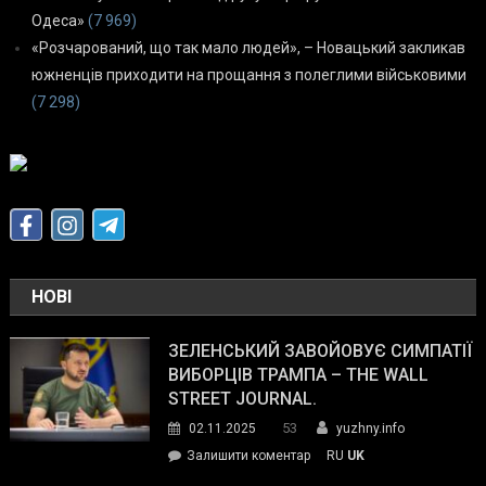
Одеса»
(7 969)
«Розчарований, що так мало людей», – Новацький закликав
южненців приходити на прощання з полеглими військовими
(7 298)
НОВІ
ЗЕЛЕНСЬКИЙ ЗАВОЙОВУЄ СИМПАТІЇ
ВИБОРЦІВ ТРАМПА – THE WALL
STREET JOURNAL.
53
02.11.2025
yuzhny.info
on
Залишити коментар
RU
UK
Зеленський