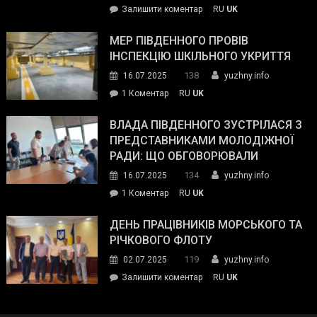
on
Залишити коментар
RU
UK
та
Інспектор
антикорупційних
ДСНС
МЕР ПІВДЕННОГО ПРОВІВ
органів:
власноруч
ІНСПЕКЦІЮ ШКІЛЬНОГО УКРИТТЯ
«Наш
ліквідував
спільний
138
16.07.2025
yuzhny.info
пожежу
ворог
до
1 Коментар
RU
UK
у
—
Мер
Південному
російські
Південного
ВЛАДА ПІВДЕННОГО ЗУСТРІЛАСЯ З
окупанти.
провів
ПРЕДСТАВНИКАМИ МОЛОДІЖНОЇ
Маємо
інспекцію
РАДИ: ЩО ОБГОВОРЮВАЛИ
діяти
шкільного
134
16.07.2025
yuzhny.info
як
укриття
команда
до
1 Коментар
RU
UK
України»
Влада
Південного
ДЕНЬ ПРАЦІВНИКІВ МОРСЬКОГО ТА
зустрілася
РІЧКОВОГО ФЛОТУ
з
119
02.07.2025
yuzhny.info
представниками
on
Залишити коментар
RU
UK
молодіжної
День
ради:
працівників
що