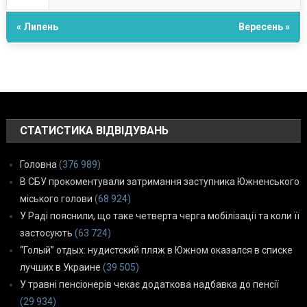
« Липень
Вересень »
СТАТИСТИКА ВІДВІДУВАНЬ
Головна
(376 989)
В СБУ прокоментували затримання заступника Южненського
міського голови
(68 924)
У Раді пояснили, що таке четверта черга мобілізації та коли її
застосують
(63 724)
“Голый” отдых: нудистский пляж в Южном оказался в списке
лучших в Украине
(39 505)
У травні пенсіонерів чекає додаткова надбавка до пенсії
(29 934)