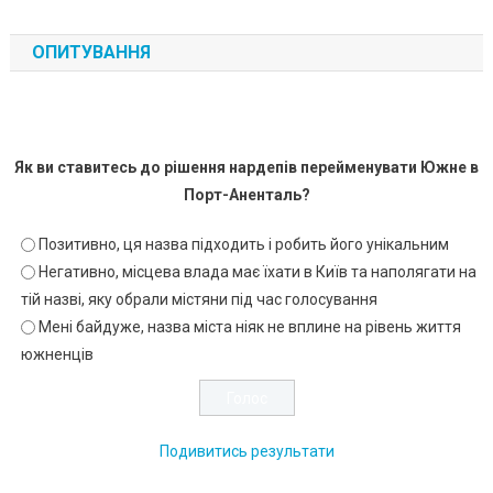
ОПИТУВАННЯ
Як ви ставитесь до рішення нардепів перейменувати Южне в
Порт-Аненталь?
Позитивно, ця назва підходить і робить його унікальним
Негативно, місцева влада має їхати в Київ та наполягати на
тій назві, яку обрали містяни під час голосування
Мені байдуже, назва міста ніяк не вплине на рівень життя
южненців
Подивитись результати