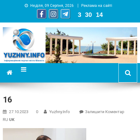
Неділя, 09 Серпня, 2026
Реклама на сайті
3
:
30
:
15
YUZHNY.INFO
информационный портал города Южный
16
On
27.10.2023
0
Yuzhny.info
Залишити Коментар
16
RU
UK