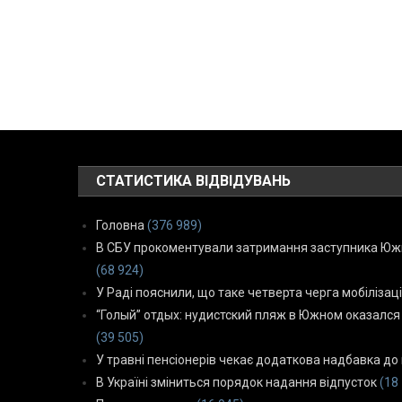
СТАТИСТИКА ВІДВІДУВАНЬ
Головна
(376 989)
В СБУ прокоментували затримання заступника Южн
(68 924)
У Раді пояснили, що таке четверта черга мобілізаці
“Голый” отдых: нудистский пляж в Южном оказался
(39 505)
У травні пенсіонерів чекає додаткова надбавка до 
В Україні зміниться порядок надання відпусток
(18