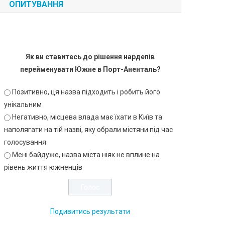
ОПИТУВАННЯ
Як ви ставитесь до рішення нардепів
перейменувати Южне в Порт-Аненталь?
Позитивно, ця назва підходить і робить його
унікальним
Негативно, місцева влада має їхати в Київ та
наполягати на тій назві, яку обрали містяни під час
голосування
Мені байдуже, назва міста ніяк не вплине на
рівень життя южненців
Подивитись результати