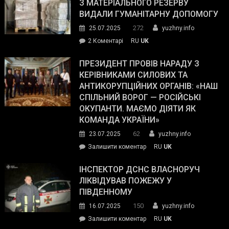
симпатії
З МАТЕРІАЛЬНОГО РЕЗЕРВУ
виборців
ВИДАЛИ ГУМАНІТАРНУ ДОПОМОГУ
Трампа
272
25.07.2025
yuzhny.info
–
до
2 Коментарі
RU
UK
The
У
Wall
Південному
ПРЕЗИДЕНТ ПРОВІВ НАРАДУ З
Street
працівникам
КЕРІВНИКАМИ СИЛОВИХ ТА
Journal.
ОПЗ
АНТИКОРУПЦІЙНИХ ОРГАНІВ: «НАШ
з
СПІЛЬНИЙ ВОРОГ — РОСІЙСЬКІ
матеріального
ОКУПАНТИ. МАЄМО ДІЯТИ ЯК
резерву
КОМАНДА УКРАЇНИ»
видали
62
23.07.2025
yuzhny.info
гуманітарну
on
Залишити коментар
RU
UK
допомогу
Президент
провів
ІНСПЕКТОР ДСНС ВЛАСНОРУЧ
нараду
ЛІКВІДУВАВ ПОЖЕЖУ У
з
ПІВДЕННОМУ
керівниками
150
16.07.2025
yuzhny.info
силових
on
Залишити коментар
RU
UK
та
Інспектор