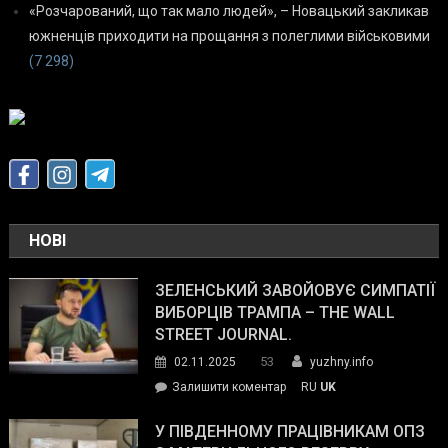
«Розчарований, що так мало людей», – Новацький закликав
южненців приходити на прощання з полеглими військовими
(7 298)
НОВІ
ЗЕЛЕНСЬКИЙ ЗАВОЙОВУЄ СИМПАТІЇ
ВИБОРЦІВ ТРАМПА – THE WALL
STREET JOURNAL.
53
02.11.2025
yuzhny.info
on
Залишити коментар
RU
UK
Зеленський
завойовує
У ПІВДЕННОМУ ПРАЦІВНИКАМ ОПЗ