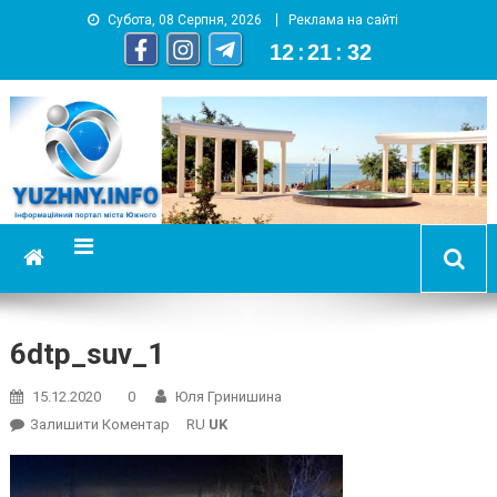
Субота, 08 Серпня, 2026
Реклама на сайті
12
:
21
:
32
YUZHNY.INFO
информационный портал города Южный
6dtp_suv_1
15.12.2020
0
Юля Гринишина
On
Залишити Коментар
RU
UK
6dtp_suv_1