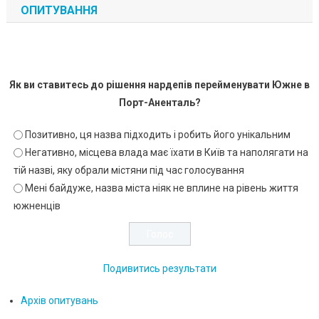
ОПИТУВАННЯ
Як ви ставитесь до рішення нардепів перейменувати Южне в
Порт-Аненталь?
Позитивно, ця назва підходить і робить його унікальним
Негативно, місцева влада має їхати в Київ та наполягати на
тій назві, яку обрали містяни під час голосування
Мені байдуже, назва міста ніяк не вплине на рівень життя
южненців
Подивитись результати
Архів опитувань