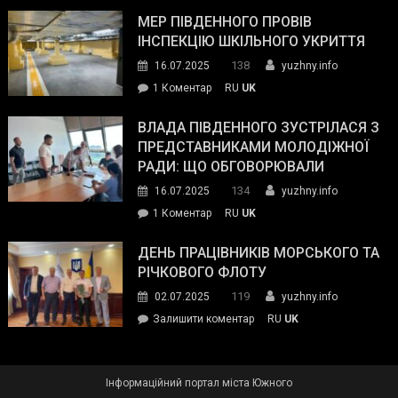
антикорупційних
ДСНС
МЕР ПІВДЕННОГО ПРОВІВ
органів:
власноруч
ІНСПЕКЦІЮ ШКІЛЬНОГО УКРИТТЯ
«Наш
ліквідував
спільний
138
16.07.2025
yuzhny.info
пожежу
ворог
до
1 Коментар
RU
UK
у
—
Мер
Південному
російські
Південного
ВЛАДА ПІВДЕННОГО ЗУСТРІЛАСЯ З
окупанти.
провів
ПРЕДСТАВНИКАМИ МОЛОДІЖНОЇ
Маємо
інспекцію
РАДИ: ЩО ОБГОВОРЮВАЛИ
діяти
шкільного
134
16.07.2025
yuzhny.info
як
укриття
команда
до
1 Коментар
RU
UK
України»
Влада
Південного
ДЕНЬ ПРАЦІВНИКІВ МОРСЬКОГО ТА
зустрілася
РІЧКОВОГО ФЛОТУ
з
119
02.07.2025
yuzhny.info
представниками
on
Залишити коментар
RU
UK
молодіжної
День
ради:
працівників
що
морського
обговорювали
Інформаційний портал міста Южного
та