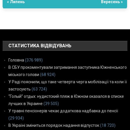
« Липень
Вересень »
СТАТИСТИКА ВІДВІДУВАНЬ
Головна
(376 989)
В СБУ прокоментували затримання заступника Южненського
міського голови
(68 924)
У Раді пояснили, що таке четверта черга мобілізації та коли її
застосують
(63 724)
“Голый” отдых: нудистский пляж в Южном оказался в списке
лучших в Украине
(39 505)
У травні пенсіонерів чекає додаткова надбавка до пенсії
(29 934)
В Україні зміниться порядок надання відпусток
(18 720)