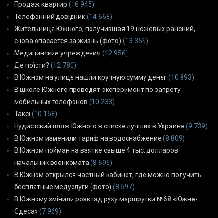
Продаж квартир
(16 945)
Телефонний довідник
(14 668)
Жительница Южного, получившая 19 ножевых ранений,
снова опасается за жизнь (фото)
(13 359)
Медицинские учреждения
(12 956)
Де поїсти?
(12 780)
В Южном на улице нашли крупную сумму денег
(10 893)
В школе Южного проводят эксперимент по запрету
мобильных телефонов
(10 233)
Таксі
(10 158)
Нудистский пляж Южного в списке лучших в Украине
(9 739)
В Южном изменили тариф на водоснабжение
(8 809)
В Южном пойман на взятке свыше 4 тыс. долларов
начальник военкомата
(8 695)
В Южном открылся частный кабинет, где можно получить
бесплатные медуслуги (фото)
(8 597)
В Южному змінили розклад руху маршрутки №68 «Южне-
Одеса»
(7 969)