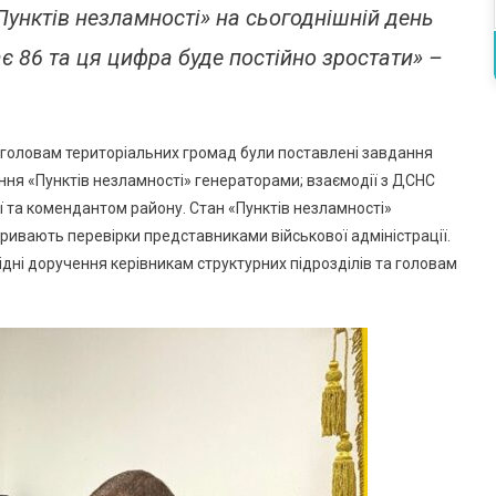
унктів незламності» на сьогоднішній день
є 86 та ця цифра буде постійно зростати» –
, головам територіальних громад були поставлені завдання
ння «Пунктів незламності» генераторами; взаємодії з ДСНС
ї та комендантом району. Стан «Пунктів незламності»
ривають перевірки представниками військової адміністрації.
ідні доручення керівникам структурних підрозділів та головам