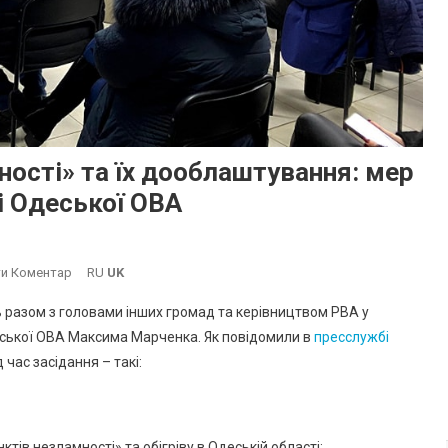
ості» та їх дооблаштування: мер
і Одеської ОВА
On
и Коментар
RU
UK
Збільшення
 разом з головами інших громад та керівництвом РВА у
«Пунктів
еської ОВА Максима Марченка. Як повідомили в
пресслужбі
Незламності»
 час засідання – такі:
Та
Їх
Дооблаштування:
Мер
тів незламності» та обігріву в Одеській області;