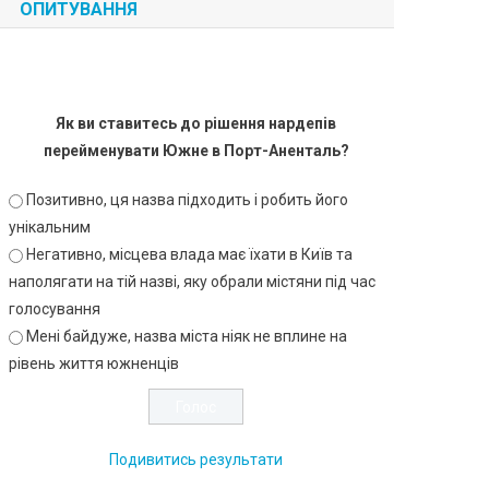
ОПИТУВАННЯ
Як ви ставитесь до рішення нардепів
перейменувати Южне в Порт-Аненталь?
Позитивно, ця назва підходить і робить його
унікальним
Негативно, місцева влада має їхати в Київ та
наполягати на тій назві, яку обрали містяни під час
голосування
Мені байдуже, назва міста ніяк не вплине на
рівень життя южненців
Подивитись результати