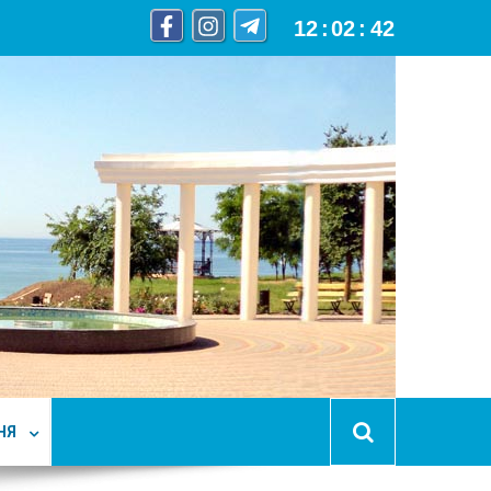
12
:
02
:
44
НЯ