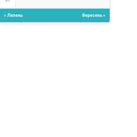
31
« Липень
Вересень »