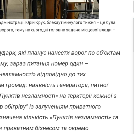
дміністрації Юрій Крук, блекаут минулого тижня – це була
 ворога, тому на сьогодні головна задача місцевої влади –
дари, які планує нанести ворог по об’єктам
ому, зараз питання номер один –
незламності» відповідно до тих
м громад: наявність генератора, питної
Пунктів незламності» на території кожної з
 обігріву” із залученням приватного
значена кількість «Пунктів незламності» та
ся приватним бізнесом та окремо