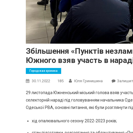
Збільшення «Пунктів незламн
Южного взяв участь в нарад
Городская хроника
30.11.2022
185
Юля Гринишина
Залишит
29 листопада Южненський міський голова взяв участь
селекторній нараді під головуванням начальника Од
Одеської РВА, основні питання, які були розглянути під
хід опалювального сезону 2022-2023 років;
стан підготовки, розгортання та облаштування «Пунк