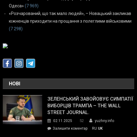
Одеса»
(7 969)
«Розчарований, що так мало людей», – Новацький закликав
южненців приходити на прощання з полеглими військовими
(7 298)
НОВІ
ЗЕЛЕНСЬКИЙ ЗАВОЙОВУЄ СИМПАТІЇ
ВИБОРЦІВ ТРАМПА – THE WALL
STREET JOURNAL.
52
02.11.2025
yuzhny.info
on
Залишити коментар
RU
UK
Зеленський