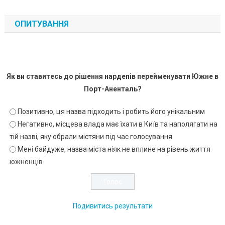
ОПИТУВАННЯ
Як ви ставитесь до рішення нардепів перейменувати Южне в
Порт-Аненталь?
Позитивно, ця назва підходить і робить його унікальним
Негативно, місцева влада має їхати в Київ та наполягати на
тій назві, яку обрали містяни під час голосування
Мені байдуже, назва міста ніяк не вплине на рівень життя
южненців
Подивитись результати