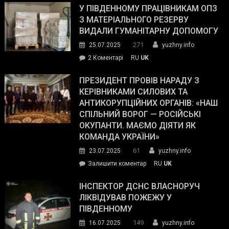
завойовує
У ПІВДЕННОМУ ПРАЦІВНИКАМ ОПЗ
симпатії
З МАТЕРІАЛЬНОГО РЕЗЕРВУ
виборців
ВИДАЛИ ГУМАНІТАРНУ ДОПОМОГУ
Трампа
271
25.07.2025
yuzhny.info
–
до
2 Коментарі
RU
UK
The
У
Wall
Південному
ПРЕЗИДЕНТ ПРОВІВ НАРАДУ З
Street
працівникам
КЕРІВНИКАМИ СИЛОВИХ ТА
Journal.
ОПЗ
АНТИКОРУПЦІЙНИХ ОРГАНІВ: «НАШ
з
СПІЛЬНИЙ ВОРОГ — РОСІЙСЬКІ
матеріального
ОКУПАНТИ. МАЄМО ДІЯТИ ЯК
резерву
КОМАНДА УКРАЇНИ»
видали
61
23.07.2025
yuzhny.info
гуманітарну
on
Залишити коментар
RU
UK
допомогу
Президент
провів
ІНСПЕКТОР ДСНС ВЛАСНОРУЧ
нараду
ЛІКВІДУВАВ ПОЖЕЖУ У
з
ПІВДЕННОМУ
керівниками
149
16.07.2025
yuzhny.info
силових