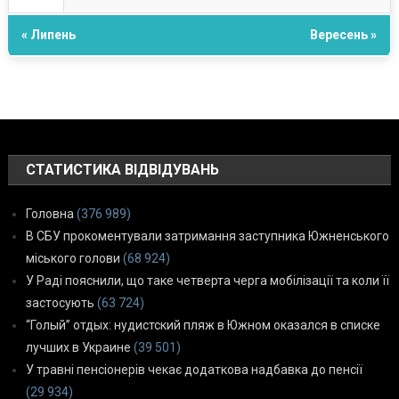
« Липень
Вересень »
СТАТИСТИКА ВІДВІДУВАНЬ
Головна
(376 989)
В СБУ прокоментували затримання заступника Южненського
міського голови
(68 924)
У Раді пояснили, що таке четверта черга мобілізації та коли її
застосують
(63 724)
“Голый” отдых: нудистский пляж в Южном оказался в списке
лучших в Украине
(39 501)
У травні пенсіонерів чекає додаткова надбавка до пенсії
(29 934)