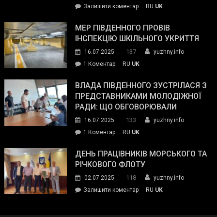
on
Залишити коментар
RU
UK
та
Інспектор
антикорупційних
ДСНС
МЕР ПІВДЕННОГО ПРОВІВ
органів:
власноруч
ІНСПЕКЦІЮ ШКІЛЬНОГО УКРИТТЯ
«Наш
ліквідував
спільний
137
16.07.2025
yuzhny.info
пожежу
ворог
до
1 Коментар
RU
UK
у
—
Мер
Південному
російські
Південного
ВЛАДА ПІВДЕННОГО ЗУСТРІЛАСЯ З
окупанти.
провів
ПРЕДСТАВНИКАМИ МОЛОДІЖНОЇ
Маємо
інспекцію
РАДИ: ЩО ОБГОВОРЮВАЛИ
діяти
шкільного
133
16.07.2025
yuzhny.info
як
укриття
команда
до
1 Коментар
RU
UK
України»
Влада
Південного
ДЕНЬ ПРАЦІВНИКІВ МОРСЬКОГО ТА
зустрілася
РІЧКОВОГО ФЛОТУ
з
118
02.07.2025
yuzhny.info
представниками
on
Залишити коментар
RU
UK
молодіжної
День
ради:
працівників
що