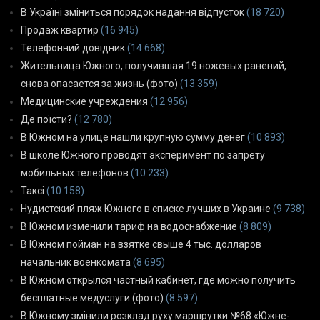
В Україні зміниться порядок надання відпусток
(18 720)
Продаж квартир
(16 945)
Телефонний довідник
(14 668)
Жительница Южного, получившая 19 ножевых ранений,
снова опасается за жизнь (фото)
(13 359)
Медицинские учреждения
(12 956)
Де поїсти?
(12 780)
В Южном на улице нашли крупную сумму денег
(10 893)
В школе Южного проводят эксперимент по запрету
мобильных телефонов
(10 233)
Таксі
(10 158)
Нудистский пляж Южного в списке лучших в Украине
(9 738)
В Южном изменили тариф на водоснабжение
(8 809)
В Южном пойман на взятке свыше 4 тыс. долларов
начальник военкомата
(8 695)
В Южном открылся частный кабинет, где можно получить
бесплатные медуслуги (фото)
(8 597)
В Южному змінили розклад руху маршрутки №68 «Южне-