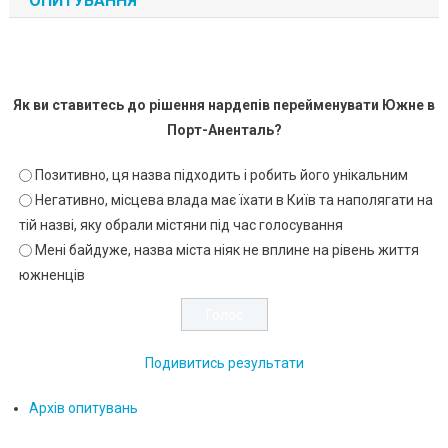
ОПИТУВАННЯ
Як ви ставитесь до рішення нардепів перейменувати Южне в
Порт-Аненталь?
Позитивно, ця назва підходить і робить його унікальним
Негативно, місцева влада має їхати в Київ та наполягати на
тій назві, яку обрали містяни під час голосування
Мені байдуже, назва міста ніяк не вплине на рівень життя
южненців
Подивитись результати
Архів опитувань