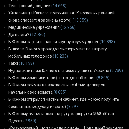
Телефонний довідник
(14 668)
Жительница Южного, получившая 19 ножевых ранений,
снова опасается за жизнь (фото)
(13 359)
Медицинские учреждения
(12 956)
Де поїсти?
(12 780)
В Южном на улице нашли крупную сумму денег
(10 893)
В школе Южного проводят эксперимент по запрету
мобильных телефонов
(10 233)
Таксі
(10 158)
Нудистский пляж Южного в списке лучших в Украине
(9 739)
В Южном изменили тариф на водоснабжение
(8 809)
В Южном пойман на взятке свыше 4 тыс. долларов
начальник военкомата
(8 695)
В Южном открылся частный кабинет, где можно получить
бесплатные медуслуги (фото)
(8 597)
В Южному змінили розклад руху маршрутки №68 «Южне-
Одеса»
(7 969)
«Розчарований, що так мало людей», – Новацький закликав