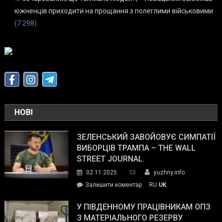
южненців приходити на прощання з полеглими військовими
(7 298)
НОВІ
ЗЕЛЕНСЬКИЙ ЗАВОЙОВУЄ СИМПАТІЇ
ВИБОРЦІВ ТРАМПА – THE WALL
STREET JOURNAL.
53
02.11.2025
yuzhny.info
on
Залишити коментар
RU
UK
Зеленський
завойовує
У ПІВДЕННОМУ ПРАЦІВНИКАМ ОПЗ
симпатії
З МАТЕРІАЛЬНОГО РЕЗЕРВУ