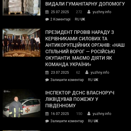
виборців
ВИДАЛИ ГУМАНІТАРНУ ДОПОМОГУ
Трампа
272
25.07.2025
yuzhny.info
–
до
2 Коментарі
RU
UK
The
У
Wall
Південному
ПРЕЗИДЕНТ ПРОВІВ НАРАДУ З
Street
працівникам
КЕРІВНИКАМИ СИЛОВИХ ТА
Journal.
ОПЗ
АНТИКОРУПЦІЙНИХ ОРГАНІВ: «НАШ
з
СПІЛЬНИЙ ВОРОГ — РОСІЙСЬКІ
матеріального
ОКУПАНТИ. МАЄМО ДІЯТИ ЯК
резерву
КОМАНДА УКРАЇНИ»
видали
62
23.07.2025
yuzhny.info
гуманітарну
on
Залишити коментар
RU
UK
допомогу
Президент
провів
ІНСПЕКТОР ДСНС ВЛАСНОРУЧ
нараду
ЛІКВІДУВАВ ПОЖЕЖУ У
з
ПІВДЕННОМУ
керівниками
150
16.07.2025
yuzhny.info
силових
on
Залишити коментар
RU
UK
та
Інспектор
антикорупційних