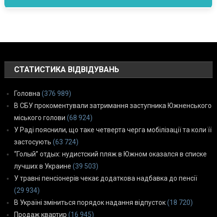
СТАТИСТИКА ВІДВІДУВАНЬ
Головна
(376 989)
В СБУ прокоментували затримання заступника Южненського
міського голови
(68 924)
У Раді пояснили, що таке четверта черга мобілізації та коли її
застосують
(63 724)
“Голый” отдых: нудистский пляж в Южном оказался в списке
лучших в Украине
(39 503)
У травні пенсіонерів чекає додаткова надбавка до пенсії
(29 934)
В Україні зміниться порядок надання відпусток
(18 720)
Продаж квартир
(16 945)