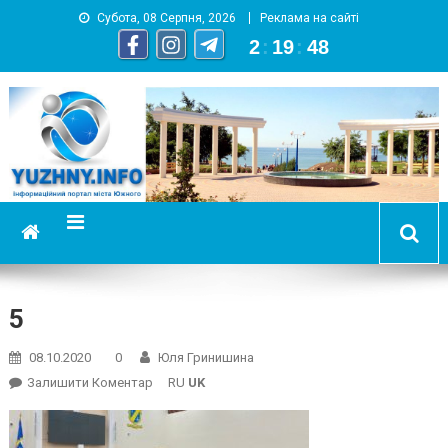
Субота, 08 Серпня, 2026
Реклама на сайті
2
:
19
:
48
YUZHNY.INFO
информационный портал города Южный
5
08.10.2020
0
Юля Гринишина
On
Залишити Коментар
RU
UK
5