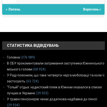
« Липень
Вересень »
СТАТИСТИКА ВІДВІДУВАНЬ
Головна
(376 989)
В СБУ прокоментували затримання заступника Южненського
міського голови
(68 924)
У Раді пояснили, що таке четверта черга мобілізації та коли її
застосують
(63 724)
“Голый” отдых: нудистский пляж в Южном оказался в списке
лучших в Украине
(39 503)
У травні пенсіонерів чекає додаткова надбавка до пенсії
(29 934)