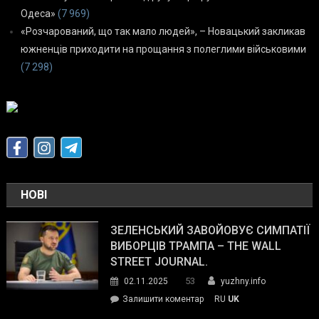
Одеса»
(7 969)
«Розчарований, що так мало людей», – Новацький закликав
южненців приходити на прощання з полеглими військовими
(7 298)
НОВІ
ЗЕЛЕНСЬКИЙ ЗАВОЙОВУЄ СИМПАТІЇ
ВИБОРЦІВ ТРАМПА – THE WALL
STREET JOURNAL.
53
02.11.2025
yuzhny.info
on
Залишити коментар
RU
UK
Зеленський