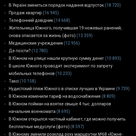
В Україні зміниться порядок надання відпусток
(18 720)
Продаж квартир
(16 945)
Телефонний довідник
(14 668)
Жительница Южного, получившая 19 ножевых ранений,
снова опасается за жизнь (фото)
(13 359)
Медицинские учреждения
(12 956)
Де поїсти?
(12 780)
В Южном на улице нашли крупную сумму денег
(10 893)
В школе Южного проводят эксперимент по запрету
мобильных телефонов
(10 233)
Таксі
(10 158)
Нудистский пляж Южного в списке лучших в Украине
(9 739)
В Южном изменили тариф на водоснабжение
(8 809)
В Южном пойман на взятке свыше 4 тыс. долларов
начальник военкомата
(8 695)
В Южном открылся частный кабинет, где можно получить
бесплатные медуслуги (фото)
(8 597)
В Южному змінили розклад руху маршрутки №68 «Южне-