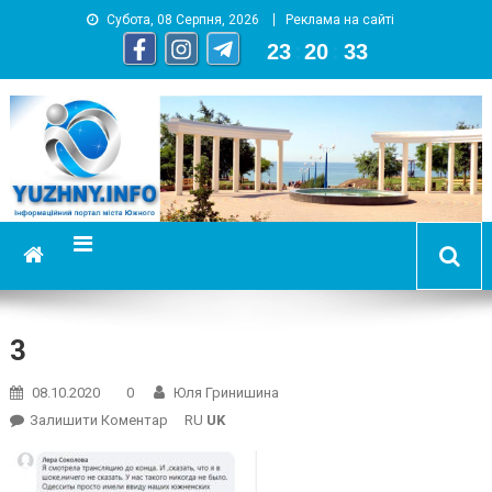
Субота, 08 Серпня, 2026
Реклама на сайті
23
:
20
:
34
YUZHNY.INFO
информационный портал города Южный
3
08.10.2020
0
Юля Гринишина
On
Залишити Коментар
RU
UK
3