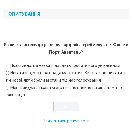
ОПИТУВАННЯ
Як ви ставитесь до рішення нардепів перейменувати Южне в
Порт-Аненталь?
Позитивно, ця назва підходить і робить його унікальним
Негативно, місцева влада має їхати в Київ та наполягати на
тій назві, яку обрали містяни під час голосування
Мені байдуже, назва міста ніяк не вплине на рівень життя
южненців
Подивитись результати