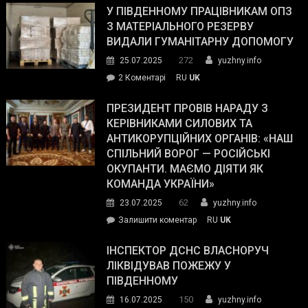
завойовує
У ПІВДЕННОМУ ПРАЦІВНИКАМ ОПЗ
симпатії
З МАТЕРІАЛЬНОГО РЕЗЕРВУ
виборців
ВИДАЛИ ГУМАНІТАРНУ ДОПОМОГУ
Трампа
272
25.07.2025
yuzhny.info
–
до
2 Коментарі
RU
UK
The
У
Wall
Південному
ПРЕЗИДЕНТ ПРОВІВ НАРАДУ З
Street
працівникам
КЕРІВНИКАМИ СИЛОВИХ ТА
Journal.
ОПЗ
АНТИКОРУПЦІЙНИХ ОРГАНІВ: «НАШ
з
СПІЛЬНИЙ ВОРОГ — РОСІЙСЬКІ
матеріального
ОКУПАНТИ. МАЄМО ДІЯТИ ЯК
резерву
КОМАНДА УКРАЇНИ»
видали
62
23.07.2025
yuzhny.info
гуманітарну
on
Залишити коментар
RU
UK
допомогу
Президент
провів
ІНСПЕКТОР ДСНС ВЛАСНОРУЧ
нараду
ЛІКВІДУВАВ ПОЖЕЖУ У
з
ПІВДЕННОМУ
керівниками
150
16.07.2025
yuzhny.info
силових