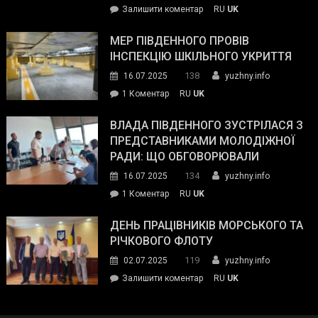
on
Залишити коментар
RU
UK
та
Інспектор
антикорупційних
ДСНС
МЕР ПІВДЕННОГО ПРОВІВ
органів:
власноруч
ІНСПЕКЦІЮ ШКІЛЬНОГО УКРИТТЯ
«Наш
ліквідував
спільний
138
16.07.2025
yuzhny.info
пожежу
ворог
до
1 Коментар
RU
UK
у
—
Мер
Південному
російські
Південного
ВЛАДА ПІВДЕННОГО ЗУСТРІЛАСЯ З
окупанти.
провів
ПРЕДСТАВНИКАМИ МОЛОДІЖНОЇ
Маємо
інспекцію
РАДИ: ЩО ОБГОВОРЮВАЛИ
діяти
шкільного
134
16.07.2025
yuzhny.info
як
укриття
команда
до
1 Коментар
RU
UK
України»
Влада
Південного
ДЕНЬ ПРАЦІВНИКІВ МОРСЬКОГО ТА
зустрілася
РІЧКОВОГО ФЛОТУ
з
119
02.07.2025
yuzhny.info
представниками
on
Залишити коментар
RU
UK
молодіжної
День
ради:
працівників
що