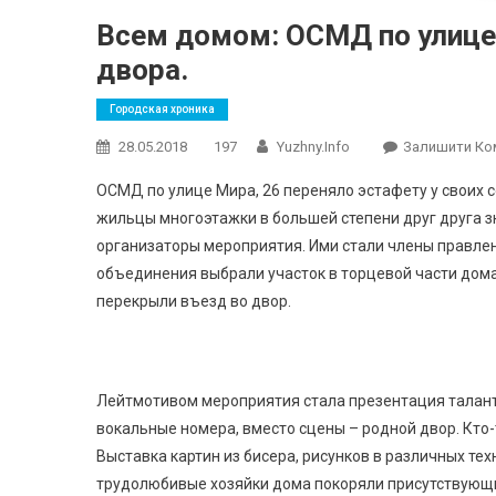
Всем домом: ОСМД по улице 
двора.
Городская хроника
28.05.2018
197
Yuzhny.info
Залишити Ко
ОСМД по улице Мира, 26 переняло эстафету у своих с
жильцы многоэтажки в большей степени друг друга з
организаторы мероприятия. Ими стали члены правл
объединения выбрали участок в торцевой части дома
перекрыли въезд во двор.
Лейтмотивом мероприятия стала презентация таланто
вокальные номера, вместо сцены – родной двор. Кто
Выставка картин из бисера, рисунков в различных те
трудолюбивые хозяйки дома покоряли присутствующи