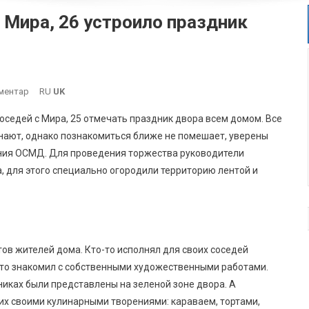
Мира, 26 устроило праздник
On
ментар
RU
UK
Всем
оседей с Мира, 25 отмечать праздник двора всем домом. Все
Домом:
нают, однако познакомиться ближе не помешает, уверены
ОСМД
ения ОСМД. Для проведения торжества руководители
По
, для этого специально огородили территорию лентой и
Улице
Мира,
26
Устроило
Праздник
в жителей дома. Кто-то исполнял для своих соседей
Двора.
-то знакомил с собственными художественными работами.
хниках были представлены на зеленой зоне двора. А
х своими кулинарными творениями: караваем, тортами,