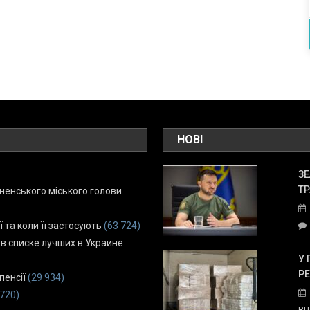
НОВІ
ЗЕ
ТР
енського міського голови
ї та коли її застосують
(63 724)
 в списке лучших в Украине
У 
Р
пенсії
(29 934)
 720)