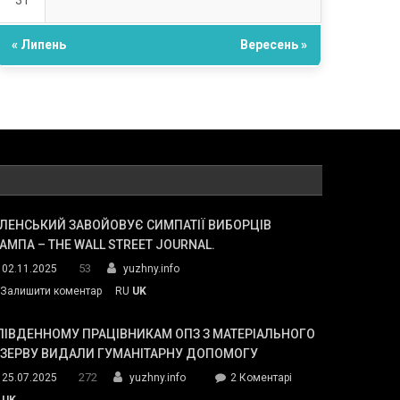
31
« Липень
Вересень »
ЛЕНСЬКИЙ ЗАВОЙОВУЄ СИМПАТІЇ ВИБОРЦІВ
АМПА – THE WALL STREET JOURNAL.
53
02.11.2025
yuzhny.info
on
Залишити коментар
RU
UK
Зеленський
завойовує
ПІВДЕННОМУ ПРАЦІВНИКАМ ОПЗ З МАТЕРІАЛЬНОГО
симпатії
ЕЗЕРВУ ВИДАЛИ ГУМАНІТАРНУ ДОПОМОГУ
виборців
272
до
25.07.2025
yuzhny.info
2 Коментарі
Трампа
У