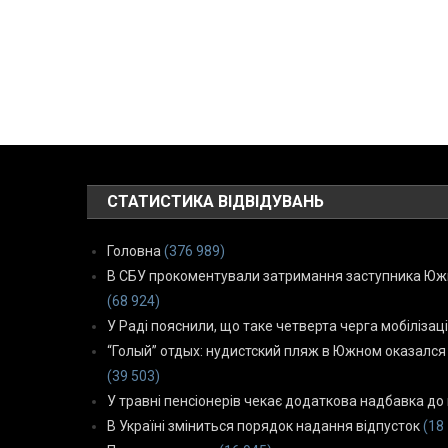
СТАТИСТИКА ВІДВІДУВАНЬ
Головна
(376 989)
В СБУ прокоментували затримання заступника Южн
(68 924)
У Раді пояснили, що таке четверта черга мобілізаці
“Голый” отдых: нудистский пляж в Южном оказался
(39 503)
У травні пенсіонерів чекає додаткова надбавка до 
В Україні зміниться порядок надання відпусток
(18