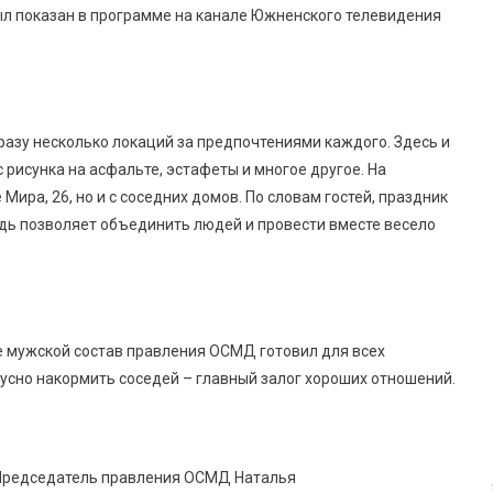
ыл показан в программе на канале Южненского телевидения
разу несколько локаций за предпочтениями каждого. Здесь и
с рисунка на асфальте, эстафеты и многое другое. На
ира, 26, но и с соседних домов. По словам гостей, праздник
едь позволяет объединить людей и провести вместе весело
е мужской состав правления ОСМД готовил для всех
кусно накормить соседей – главный залог хороших отношений.
 Председатель правления ОСМД Наталья