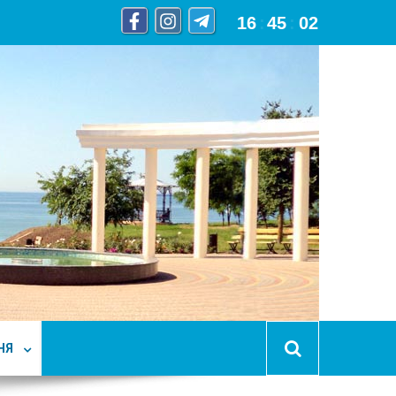
16
:
45
:
03
НЯ