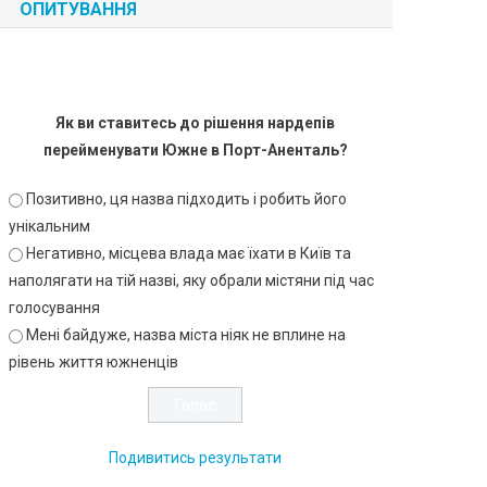
ОПИТУВАННЯ
Як ви ставитесь до рішення нардепів
перейменувати Южне в Порт-Аненталь?
Позитивно, ця назва підходить і робить його
унікальним
Негативно, місцева влада має їхати в Київ та
наполягати на тій назві, яку обрали містяни під час
голосування
Мені байдуже, назва міста ніяк не вплине на
рівень життя южненців
Подивитись результати