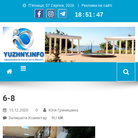
П’ятниця, 07 Серпня, 2026
Реклама на сайті
18
:
51
:
47
YUZHNY.INFO
информационный портал города Южный
6-8
15.12.2020
0
Юля Гринишина
On
Залишити Коментар
RU
UK
6-
8