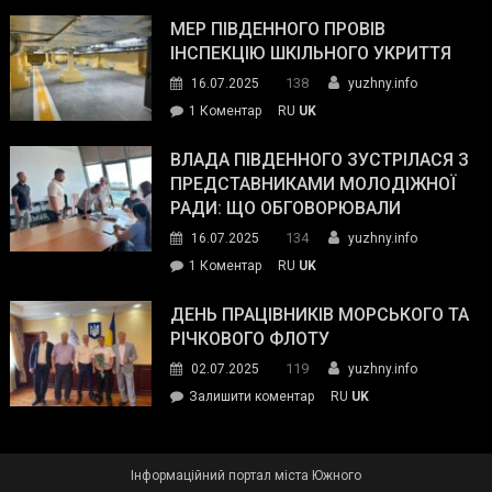
Інспектор
антикорупційних
ДСНС
МЕР ПІВДЕННОГО ПРОВІВ
органів:
власноруч
ІНСПЕКЦІЮ ШКІЛЬНОГО УКРИТТЯ
«Наш
ліквідував
спільний
138
16.07.2025
yuzhny.info
пожежу
ворог
до
1 Коментар
RU
UK
у
—
Мер
Південному
російські
Південного
ВЛАДА ПІВДЕННОГО ЗУСТРІЛАСЯ З
окупанти.
провів
ПРЕДСТАВНИКАМИ МОЛОДІЖНОЇ
Маємо
інспекцію
РАДИ: ЩО ОБГОВОРЮВАЛИ
діяти
шкільного
134
16.07.2025
yuzhny.info
як
укриття
команда
до
1 Коментар
RU
UK
України»
Влада
Південного
ДЕНЬ ПРАЦІВНИКІВ МОРСЬКОГО ТА
зустрілася
РІЧКОВОГО ФЛОТУ
з
119
02.07.2025
yuzhny.info
представниками
on
Залишити коментар
RU
UK
молодіжної
День
ради:
працівників
що
морського
обговорювали
Інформаційний портал міста Южного
та