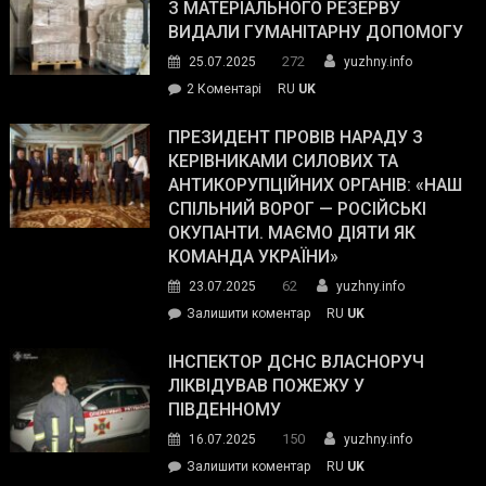
симпатії
З МАТЕРІАЛЬНОГО РЕЗЕРВУ
виборців
ВИДАЛИ ГУМАНІТАРНУ ДОПОМОГУ
Трампа
272
25.07.2025
yuzhny.info
–
до
2 Коментарі
RU
UK
The
У
Wall
Південному
ПРЕЗИДЕНТ ПРОВІВ НАРАДУ З
Street
працівникам
КЕРІВНИКАМИ СИЛОВИХ ТА
Journal.
ОПЗ
АНТИКОРУПЦІЙНИХ ОРГАНІВ: «НАШ
з
СПІЛЬНИЙ ВОРОГ — РОСІЙСЬКІ
матеріального
ОКУПАНТИ. МАЄМО ДІЯТИ ЯК
резерву
КОМАНДА УКРАЇНИ»
видали
62
23.07.2025
yuzhny.info
гуманітарну
on
Залишити коментар
RU
UK
допомогу
Президент
провів
ІНСПЕКТОР ДСНС ВЛАСНОРУЧ
нараду
ЛІКВІДУВАВ ПОЖЕЖУ У
з
ПІВДЕННОМУ
керівниками
150
16.07.2025
yuzhny.info
силових
on
Залишити коментар
RU
UK
та