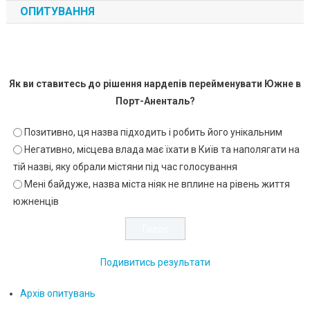
ОПИТУВАННЯ
Як ви ставитесь до рішення нардепів перейменувати Южне в
Порт-Аненталь?
Позитивно, ця назва підходить і робить його унікальним
Негативно, місцева влада має їхати в Київ та наполягати на
тій назві, яку обрали містяни під час голосування
Мені байдуже, назва міста ніяк не вплине на рівень життя
южненців
Подивитись результати
Архів опитувань