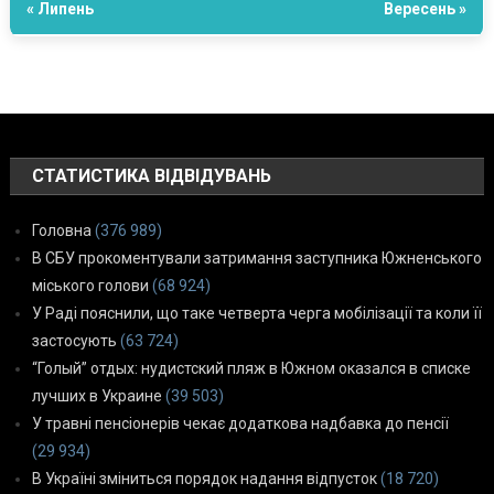
« Липень
Вересень »
СТАТИСТИКА ВІДВІДУВАНЬ
Головна
(376 989)
В СБУ прокоментували затримання заступника Южненського
міського голови
(68 924)
У Раді пояснили, що таке четверта черга мобілізації та коли її
застосують
(63 724)
“Голый” отдых: нудистский пляж в Южном оказался в списке
лучших в Украине
(39 503)
У травні пенсіонерів чекає додаткова надбавка до пенсії
(29 934)
В Україні зміниться порядок надання відпусток
(18 720)