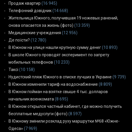
Продаж квартир
(16 945)
Телефонний довідник
(14 668)
Жительница Южного, получившая 19 ножевых ранений,
снова опасается за жизнь (фото)
(13 359)
Медицинские учреждения
(12 956)
Де поїсти?
(12 780)
В Южном на улице нашли крупную сумму денег
(10 893)
В школе Южного проводят эксперимент по запрету
мобильных телефонов
(10 233)
Таксі
(10 158)
Нудистский пляж Южного в списке лучших в Украине
(9 739)
В Южном изменили тариф на водоснабжение
(8 809)
В Южном пойман на взятке свыше 4 тыс. долларов
начальник военкомата
(8 695)
В Южном открылся частный кабинет, где можно получить
бесплатные медуслуги (фото)
(8 597)
В Южному змінили розклад руху маршрутки №68 «Южне-
Одеса»
(7 969)