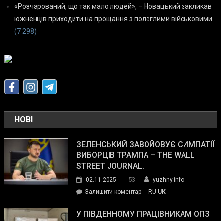
«Розчарований, що так мало людей», – Новацький закликав
южненців приходити на прощання з полеглими військовими
(7 298)
НОВІ
ЗЕЛЕНСЬКИЙ ЗАВОЙОВУЄ СИМПАТІЇ
ВИБОРЦІВ ТРАМПА – THE WALL
STREET JOURNAL.
53
02.11.2025
yuzhny.info
on
Залишити коментар
RU
UK
Зеленський
завойовує
У ПІВДЕННОМУ ПРАЦІВНИКАМ ОПЗ