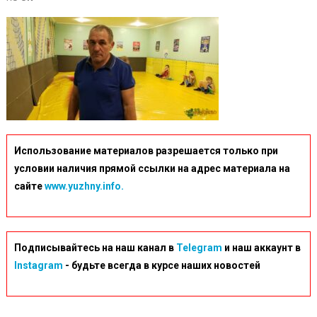
Abramov
Trener-
Prepodav
Sekcii-
Volnoj-
Borby
Использование материалов разрешается только при
условии наличия прямой ссылки на адрес материала на
сайте
www.yuzhny.info.
Подписывайтесь на наш канал в
Telegram
и наш аккаунт в
Instagram
- будьте всегда в курсе наших новостей