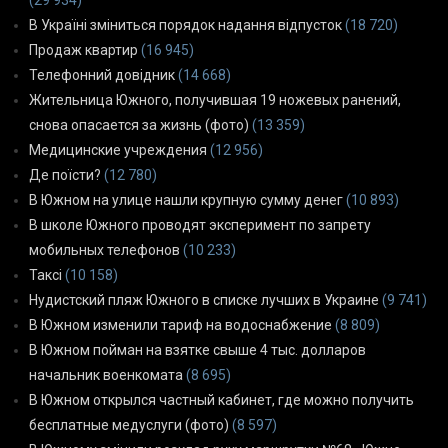
В Україні зміниться порядок надання відпусток
(18 720)
Продаж квартир
(16 945)
Телефонний довідник
(14 668)
Жительница Южного, получившая 19 ножевых ранений,
снова опасается за жизнь (фото)
(13 359)
Медицинские учреждения
(12 956)
Де поїсти?
(12 780)
В Южном на улице нашли крупную сумму денег
(10 893)
В школе Южного проводят эксперимент по запрету
мобильных телефонов
(10 233)
Таксі
(10 158)
Нудистский пляж Южного в списке лучших в Украине
(9 741)
В Южном изменили тариф на водоснабжение
(8 809)
В Южном пойман на взятке свыше 4 тыс. долларов
начальник военкомата
(8 695)
В Южном открылся частный кабинет, где можно получить
бесплатные медуслуги (фото)
(8 597)