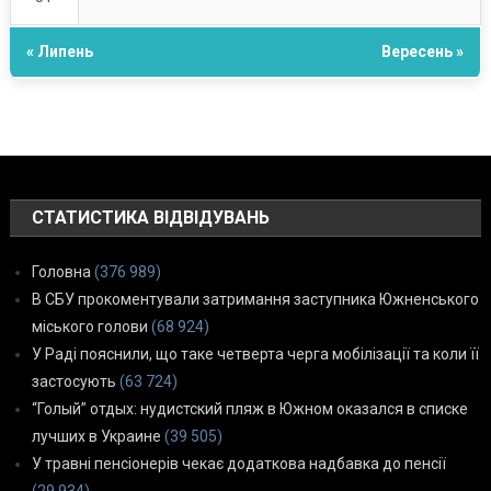
« Липень
Вересень »
СТАТИСТИКА ВІДВІДУВАНЬ
Головна
(376 989)
В СБУ прокоментували затримання заступника Южненського
міського голови
(68 924)
У Раді пояснили, що таке четверта черга мобілізації та коли її
застосують
(63 724)
“Голый” отдых: нудистский пляж в Южном оказался в списке
лучших в Украине
(39 505)
У травні пенсіонерів чекає додаткова надбавка до пенсії
(29 934)