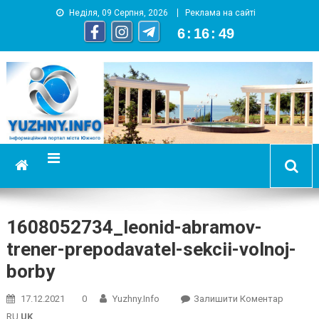
Неділя, 09 Серпня, 2026
Реклама на сайті
6
:
16
:
50
YUZHNY.INFO
информационный портал города Южный
1608052734_leonid-abramov-
trener-prepodavatel-sekcii-volnoj-
borby
On
17.12.2021
0
Yuzhny.info
Залишити Коментар
1608052
RU
UK