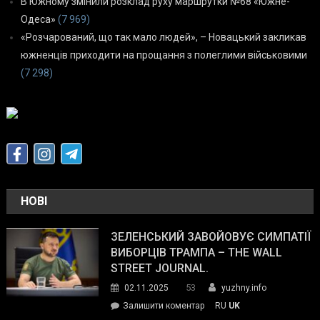
В Южному змінили розклад руху маршрутки №68 «Южне-
Одеса»
(7 969)
«Розчарований, що так мало людей», – Новацький закликав
южненців приходити на прощання з полеглими військовими
(7 298)
НОВІ
ЗЕЛЕНСЬКИЙ ЗАВОЙОВУЄ СИМПАТІЇ
ВИБОРЦІВ ТРАМПА – THE WALL
STREET JOURNAL.
53
02.11.2025
yuzhny.info
on
Залишити коментар
RU
UK
Зеленський