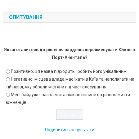
ОПИТУВАННЯ
Як ви ставитесь до рішення нардепів перейменувати Южне в
Порт-Аненталь?
Позитивно, ця назва підходить і робить його унікальним
Негативно, місцева влада має їхати в Київ та наполягати на
тій назві, яку обрали містяни під час голосування
Мені байдуже, назва міста ніяк не вплине на рівень життя
южненців
Подивитись результати