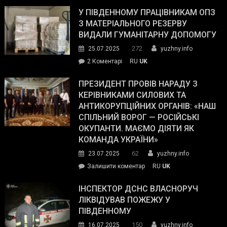
завойовує
У ПІВДЕННОМУ ПРАЦІВНИКАМ ОПЗ
симпатії
З МАТЕРІАЛЬНОГО РЕЗЕРВУ
виборців
ВИДАЛИ ГУМАНІТАРНУ ДОПОМОГУ
Трампа
272
25.07.2025
yuzhny.info
–
до
2 Коментарі
RU
UK
The
У
Wall
Південному
ПРЕЗИДЕНТ ПРОВІВ НАРАДУ З
Street
працівникам
КЕРІВНИКАМИ СИЛОВИХ ТА
Journal.
ОПЗ
АНТИКОРУПЦІЙНИХ ОРГАНІВ: «НАШ
з
СПІЛЬНИЙ ВОРОГ — РОСІЙСЬКІ
матеріального
ОКУПАНТИ. МАЄМО ДІЯТИ ЯК
резерву
КОМАНДА УКРАЇНИ»
видали
62
23.07.2025
yuzhny.info
гуманітарну
on
Залишити коментар
RU
UK
допомогу
Президент
провів
ІНСПЕКТОР ДСНС ВЛАСНОРУЧ
нараду
ЛІКВІДУВАВ ПОЖЕЖУ У
з
ПІВДЕННОМУ
керівниками
150
16.07.2025
yuzhny.info