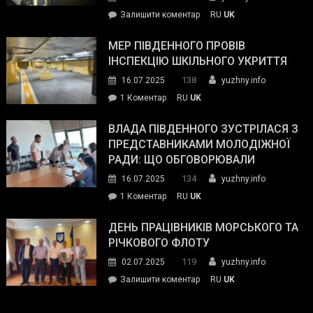
силових
on
Залишити коментар
RU
UK
та
Інспектор
антикорупційних
ДСНС
МЕР ПІВДЕННОГО ПРОВІВ
органів:
власноруч
ІНСПЕКЦІЮ ШКІЛЬНОГО УКРИТТЯ
«Наш
ліквідував
спільний
138
16.07.2025
yuzhny.info
пожежу
ворог
до
1 Коментар
RU
UK
у
—
Мер
Південному
російські
Південного
ВЛАДА ПІВДЕННОГО ЗУСТРІЛАСЯ З
окупанти.
провів
ПРЕДСТАВНИКАМИ МОЛОДІЖНОЇ
Маємо
інспекцію
РАДИ: ЩО ОБГОВОРЮВАЛИ
діяти
шкільного
134
16.07.2025
yuzhny.info
як
укриття
команда
до
1 Коментар
RU
UK
України»
Влада
Південного
ДЕНЬ ПРАЦІВНИКІВ МОРСЬКОГО ТА
зустрілася
РІЧКОВОГО ФЛОТУ
з
119
02.07.2025
yuzhny.info
представниками
on
Залишити коментар
RU
UK
молодіжної
День
ради:
працівників
що