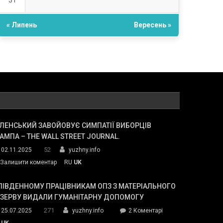
31
« Липень
Вересень »
ЛЕНСЬКИЙ ЗАВОЙОВУЄ СИМПАТІЇ ВИБОРЦІВ
АМПА – THE WALL STREET JOURNAL.
52
02.11.2025
yuzhny.info
on
Залишити коментар
RU
UK
Зеленський
завойовує
ПІВДЕННОМУ ПРАЦІВНИКАМ ОПЗ З МАТЕРІАЛЬНОГО
симпатії
ЕЗЕРВУ ВИДАЛИ ГУМАНІТАРНУ ДОПОМОГУ
виборців
271
до
25.07.2025
yuzhny.info
2 Коментарі
Трампа
У