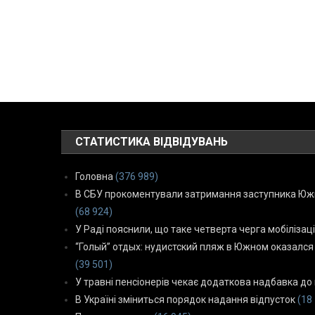
СТАТИСТИКА ВІДВІДУВАНЬ
Головна
(376 989)
В СБУ прокоментували затримання заступника Южн
(68 924)
У Раді пояснили, що таке четверта черга мобілізаці
“Голый” отдых: нудистский пляж в Южном оказался
(39 501)
У травні пенсіонерів чекає додаткова надбавка до 
В Україні зміниться порядок надання відпусток
(18