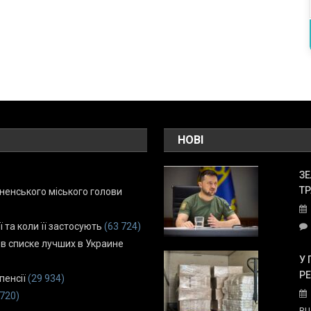
НОВІ
ЗЕ
ТР
енського міського голови
ї та коли її застосують
(63 724)
 в списке лучших в Украине
У 
Р
пенсії
(29 934)
 720)