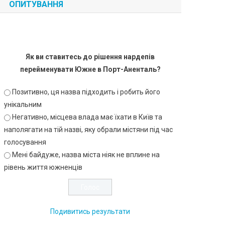
ОПИТУВАННЯ
Як ви ставитесь до рішення нардепів
перейменувати Южне в Порт-Аненталь?
Позитивно, ця назва підходить і робить його
унікальним
Негативно, місцева влада має їхати в Київ та
наполягати на тій назві, яку обрали містяни під час
голосування
Мені байдуже, назва міста ніяк не вплине на
рівень життя южненців
Подивитись результати