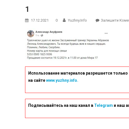
1
17.12.2021
0
Yuzhny.info
Залишити Коме
Использование материалов разрешается только 
на сайте
www.yuzhny.info.
Подписывайтесь на наш канал в
Telegram
и наш а