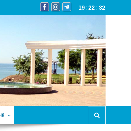
19
:
22
:
33
НЯ