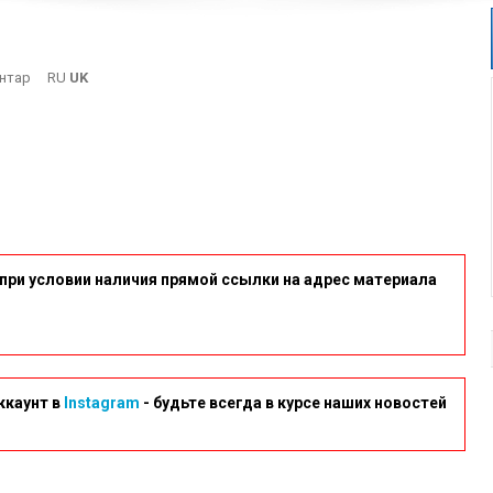
On
нтар
RU
UK
1
при условии наличия прямой ссылки на адрес материала
ккаунт в
Instagram
- будьте всегда в курсе наших новостей