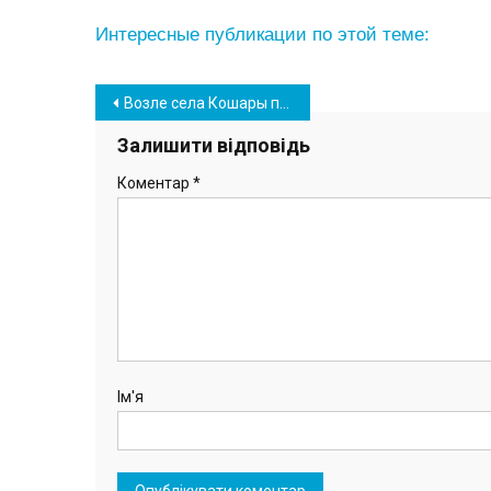
Интересные публикации по этой теме:
Навігація
Возле села Кошары произошло ДТП: погиб житель Южного
записів
Залишити відповідь
Коментар
*
Ім'я