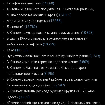
Телефонний довідник
(14 668)
Жительница Южного, получившая 19 ножевых ранений,
снова опасается за жизнь (фото)
(13 359)
Медицинские учреждения
(12 956)
Де поїсти?
(12 780)
В Южном на улице нашли крупную сумму денег
(10 893)
В школе Южного проводят эксперимент по запрету
мобильных телефонов
(10 233)
Таксі
(10 158)
Нудистский пляж Южного в списке лучших в Украине
(9 739)
В Южном изменили тариф на водоснабжение
(8 809)
В Южном пойман на взятке свыше 4 тыс. долларов
начальник военкомата
(8 695)
В Южном открылся частный кабинет, где можно получить
бесплатные медуслуги (фото)
(8 597)
В Южному змінили розклад руху маршрутки №68 «Южне-
Одеса»
(7 969)
«Розчарований, що так мало людей», – Новацький закликав