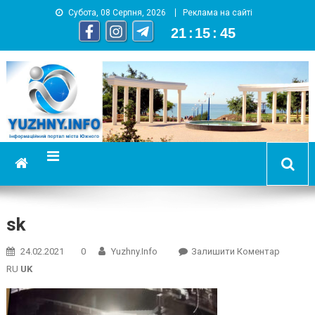
Субота, 08 Серпня, 2026
Реклама на сайті
21
:
15
:
45
YUZHNY.INFO
информационный портал города Южный
sk
On
24.02.2021
0
Yuzhny.info
Залишити Коментар
Sk
RU
UK