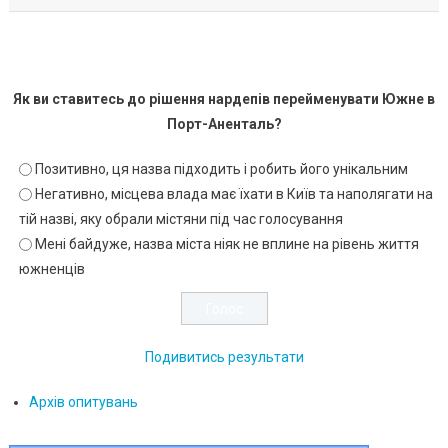
Як ви ставитесь до рішення нардепів перейменувати Южне в
Порт-Аненталь?
Позитивно, ця назва підходить і робить його унікальним
Негативно, місцева влада має їхати в Київ та наполягати на
тій назві, яку обрали містяни під час голосування
Мені байдуже, назва міста ніяк не вплине на рівень життя
южненців
Подивитись результати
Архів опитувань