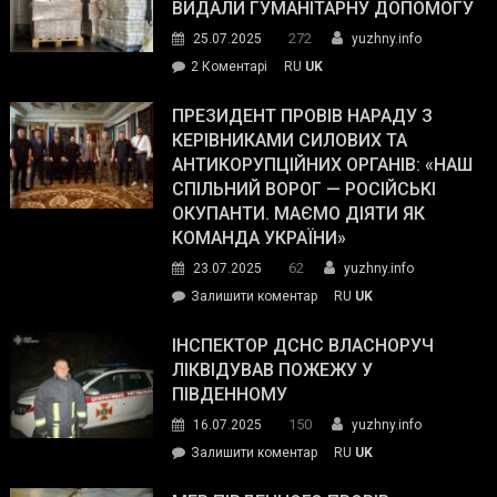
виборців
ВИДАЛИ ГУМАНІТАРНУ ДОПОМОГУ
Трампа
272
25.07.2025
yuzhny.info
–
до
2 Коментарі
RU
UK
The
У
Wall
Південному
ПРЕЗИДЕНТ ПРОВІВ НАРАДУ З
Street
працівникам
КЕРІВНИКАМИ СИЛОВИХ ТА
Journal.
ОПЗ
АНТИКОРУПЦІЙНИХ ОРГАНІВ: «НАШ
з
СПІЛЬНИЙ ВОРОГ — РОСІЙСЬКІ
матеріального
ОКУПАНТИ. МАЄМО ДІЯТИ ЯК
резерву
КОМАНДА УКРАЇНИ»
видали
62
23.07.2025
yuzhny.info
гуманітарну
on
Залишити коментар
RU
UK
допомогу
Президент
провів
ІНСПЕКТОР ДСНС ВЛАСНОРУЧ
нараду
ЛІКВІДУВАВ ПОЖЕЖУ У
з
ПІВДЕННОМУ
керівниками
150
16.07.2025
yuzhny.info
силових
on
Залишити коментар
RU
UK
та
Інспектор
антикорупційних