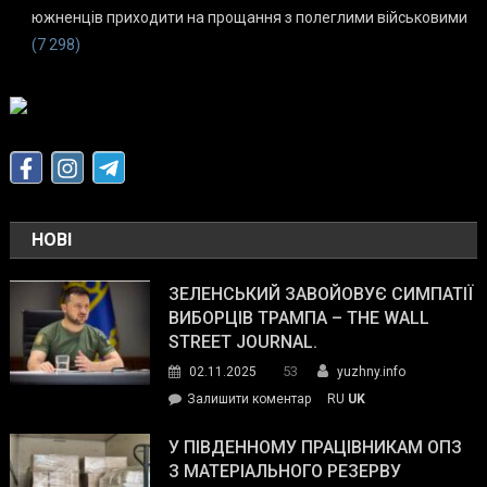
южненців приходити на прощання з полеглими військовими
(7 298)
НОВІ
ЗЕЛЕНСЬКИЙ ЗАВОЙОВУЄ СИМПАТІЇ
ВИБОРЦІВ ТРАМПА – THE WALL
STREET JOURNAL.
53
02.11.2025
yuzhny.info
on
Залишити коментар
RU
UK
Зеленський
завойовує
У ПІВДЕННОМУ ПРАЦІВНИКАМ ОПЗ
симпатії
З МАТЕРІАЛЬНОГО РЕЗЕРВУ