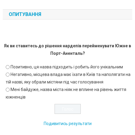
ОПИТУВАННЯ
Як ви ставитесь до рішення нардепів перейменувати Южне в
Порт-Аненталь?
Позитивно, ця назва підходить і робить його унікальним
Негативно, місцева влада має їхати в Київ та наполягати на
тій назві, яку обрали містяни під час голосування
Мені байдуже, назва міста ніяк не вплине на рівень життя
южненців
Подивитись результати