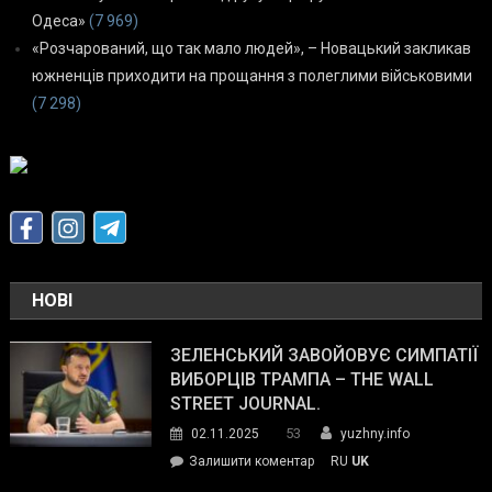
Одеса»
(7 969)
«Розчарований, що так мало людей», – Новацький закликав
южненців приходити на прощання з полеглими військовими
(7 298)
НОВІ
ЗЕЛЕНСЬКИЙ ЗАВОЙОВУЄ СИМПАТІЇ
ВИБОРЦІВ ТРАМПА – THE WALL
STREET JOURNAL.
53
02.11.2025
yuzhny.info
on
Залишити коментар
RU
UK
Зеленський