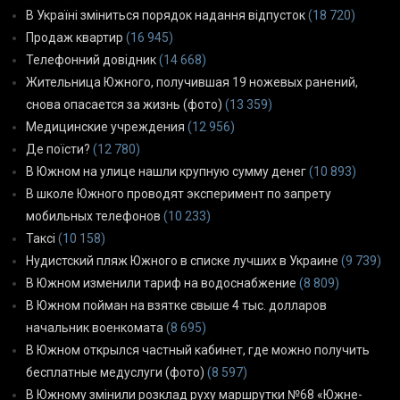
В Україні зміниться порядок надання відпусток
(18 720)
Продаж квартир
(16 945)
Телефонний довідник
(14 668)
Жительница Южного, получившая 19 ножевых ранений,
снова опасается за жизнь (фото)
(13 359)
Медицинские учреждения
(12 956)
Де поїсти?
(12 780)
В Южном на улице нашли крупную сумму денег
(10 893)
В школе Южного проводят эксперимент по запрету
мобильных телефонов
(10 233)
Таксі
(10 158)
Нудистский пляж Южного в списке лучших в Украине
(9 739)
В Южном изменили тариф на водоснабжение
(8 809)
В Южном пойман на взятке свыше 4 тыс. долларов
начальник военкомата
(8 695)
В Южном открылся частный кабинет, где можно получить
бесплатные медуслуги (фото)
(8 597)
В Южному змінили розклад руху маршрутки №68 «Южне-