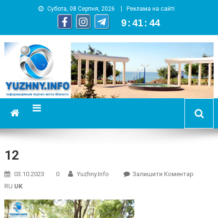
Субота, 08 Серпня, 2026
Реклама на сайті
9
:
41
:
45
YUZHNY.INFO
информационный портал города Южный
12
On
03.10.2023
0
Yuzhny.info
Залишити Коментар
12
RU
UK