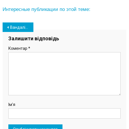
Интересные публикации по этой теме:
Навігація
Вандалізм в Южному: невідомі вирвали кущі хризантем в одному зі скверів
записів
Залишити відповідь
Коментар
*
Ім'я