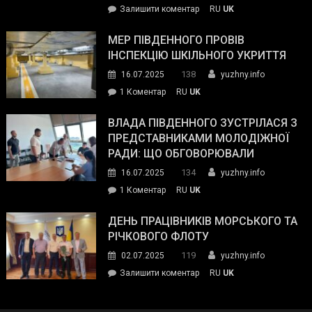
on
Залишити коментар
RU
UK
та
Інспектор
антикорупційних
ДСНС
МЕР ПІВДЕННОГО ПРОВІВ
органів:
власноруч
ІНСПЕКЦІЮ ШКІЛЬНОГО УКРИТТЯ
«Наш
ліквідував
спільний
138
16.07.2025
yuzhny.info
пожежу
ворог
до
1 Коментар
RU
UK
у
—
Мер
Південному
російські
Південного
ВЛАДА ПІВДЕННОГО ЗУСТРІЛАСЯ З
окупанти.
провів
ПРЕДСТАВНИКАМИ МОЛОДІЖНОЇ
Маємо
інспекцію
РАДИ: ЩО ОБГОВОРЮВАЛИ
діяти
шкільного
134
16.07.2025
yuzhny.info
як
укриття
команда
до
1 Коментар
RU
UK
України»
Влада
Південного
ДЕНЬ ПРАЦІВНИКІВ МОРСЬКОГО ТА
зустрілася
РІЧКОВОГО ФЛОТУ
з
119
02.07.2025
yuzhny.info
представниками
on
Залишити коментар
RU
UK
молодіжної
День
ради:
працівників
що