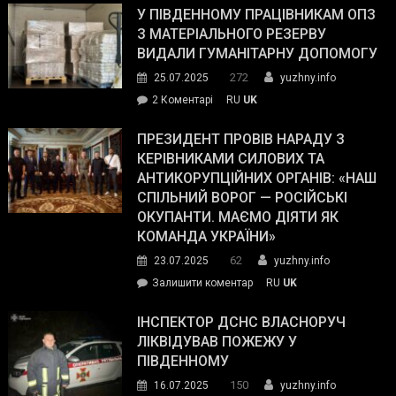
завойовує
У ПІВДЕННОМУ ПРАЦІВНИКАМ ОПЗ
симпатії
З МАТЕРІАЛЬНОГО РЕЗЕРВУ
виборців
ВИДАЛИ ГУМАНІТАРНУ ДОПОМОГУ
Трампа
272
25.07.2025
yuzhny.info
–
до
2 Коментарі
RU
UK
The
У
Wall
Південному
ПРЕЗИДЕНТ ПРОВІВ НАРАДУ З
Street
працівникам
КЕРІВНИКАМИ СИЛОВИХ ТА
Journal.
ОПЗ
АНТИКОРУПЦІЙНИХ ОРГАНІВ: «НАШ
з
СПІЛЬНИЙ ВОРОГ — РОСІЙСЬКІ
матеріального
ОКУПАНТИ. МАЄМО ДІЯТИ ЯК
резерву
КОМАНДА УКРАЇНИ»
видали
62
23.07.2025
yuzhny.info
гуманітарну
on
Залишити коментар
RU
UK
допомогу
Президент
провів
ІНСПЕКТОР ДСНС ВЛАСНОРУЧ
нараду
ЛІКВІДУВАВ ПОЖЕЖУ У
з
ПІВДЕННОМУ
керівниками
150
16.07.2025
yuzhny.info
силових