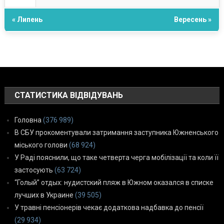
« Липень
Вересень »
СТАТИСТИКА ВІДВІДУВАНЬ
Головна
(376 989)
В СБУ прокоментували затримання заступника Южненського
міського голови
(68 924)
У Раді пояснили, що таке четверта черга мобілізації та коли її
застосують
(63 724)
“Голый” отдых: нудистский пляж в Южном оказался в списке
лучших в Украине
(39 505)
У травні пенсіонерів чекає додаткова надбавка до пенсії
(29 934)