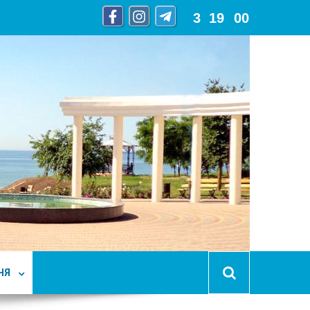
3
:
19
:
01
НЯ