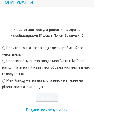
ОПИТУВАННЯ
Як ви ставитесь до рішення нардепів
перейменувати Южне в Порт-Аненталь?
Позитивно, ця назва підходить і робить його
унікальним
Негативно, місцева влада має їхати в Київ та
наполягати на тій назві, яку обрали містяни під час
голосування
Мені байдуже, назва міста ніяк не вплине на
рівень життя южненців
Подивитись результати