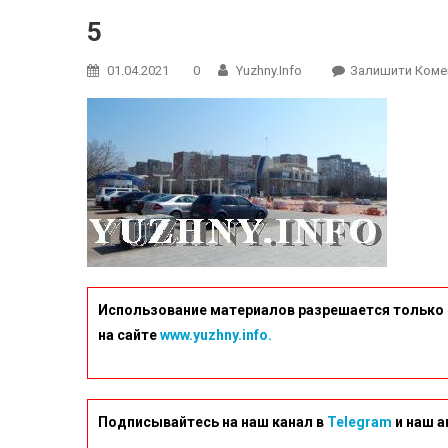
5
01.04.2021
0
Yuzhny.info
Залишити Коме
Использование материалов разрешается только 
на сайте
www.yuzhny.info.
Подписывайтесь на наш канал в
Telegram
и наш а