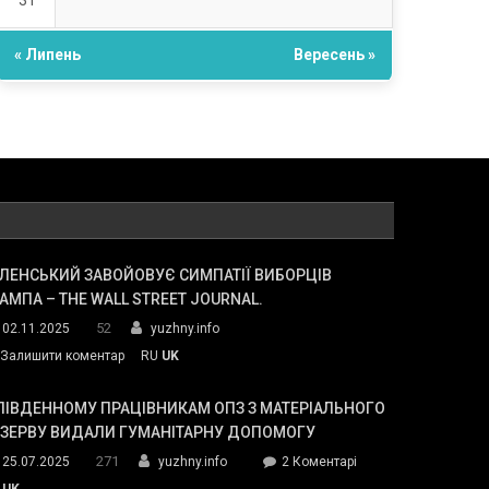
31
« Липень
Вересень »
ЛЕНСЬКИЙ ЗАВОЙОВУЄ СИМПАТІЇ ВИБОРЦІВ
АМПА – THE WALL STREET JOURNAL.
52
02.11.2025
yuzhny.info
on
Залишити коментар
RU
UK
Зеленський
завойовує
ПІВДЕННОМУ ПРАЦІВНИКАМ ОПЗ З МАТЕРІАЛЬНОГО
симпатії
ЕЗЕРВУ ВИДАЛИ ГУМАНІТАРНУ ДОПОМОГУ
виборців
271
до
25.07.2025
yuzhny.info
2 Коментарі
Трампа
У