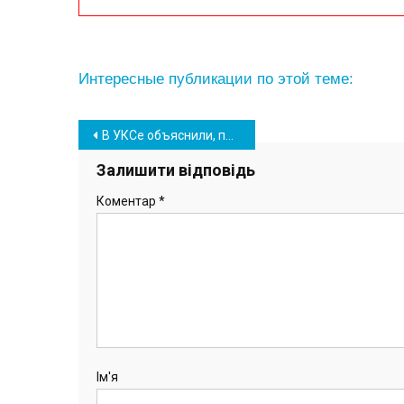
Интересные публикации по этой теме:
Навігація
В УКСе объяснили, почему остановлены строительные работы в центре Южного
записів
Залишити відповідь
Коментар
*
Ім'я