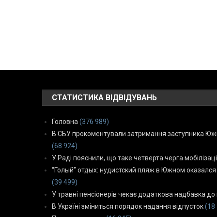
СТАТИСТИКА ВІДВІДУВАНЬ
Головна
(376 989)
В СБУ прокоментували затримання заступника Южн
(68 924)
У Раді пояснили, що таке четверта черга мобілізаці
“Голый” отдых: нудистский пляж в Южном оказался
(39 499)
У травні пенсіонерів чекає додаткова надбавка до 
В Україні зміниться порядок надання відпусток
(18