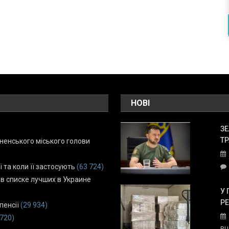
НОВІ
ЗЕ
ТР
енського міського голови
ї та коли її застосують
(63 724)
 в списке лучших в Украине
У 
Р
пенсії
(29 934)
 720)