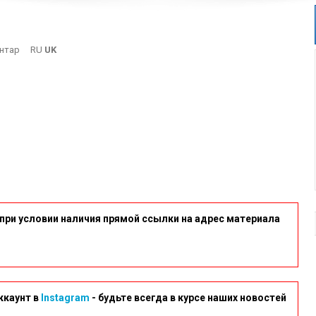
On
нтар
RU
UK
5
при условии наличия прямой ссылки на адрес материала
ккаунт в
Instagram
- будьте всегда в курсе наших новостей