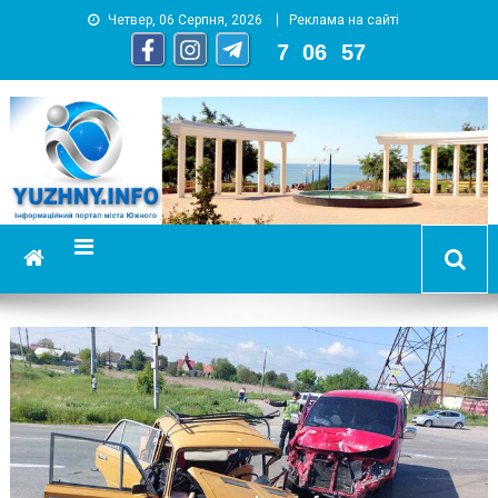
Четвер, 06 Серпня, 2026
Реклама на сайті
7
:
06
:
59
YUZHNY.INFO
информационный портал города Южный