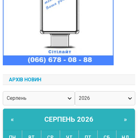
АРХІВ НОВИН
СЕРПЕНЬ 2026
«
»
ПН
ВТ
СР
ЧТ
ПТ
СБ
НД