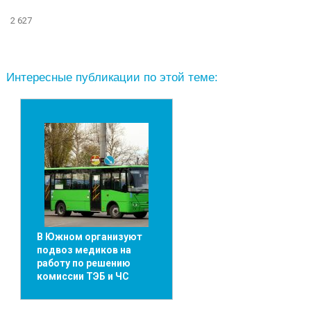
2 627
Интересные публикации по этой теме:
В Южном организуют
подвоз медиков на
работу по решению
комиссии ТЭБ и ЧС