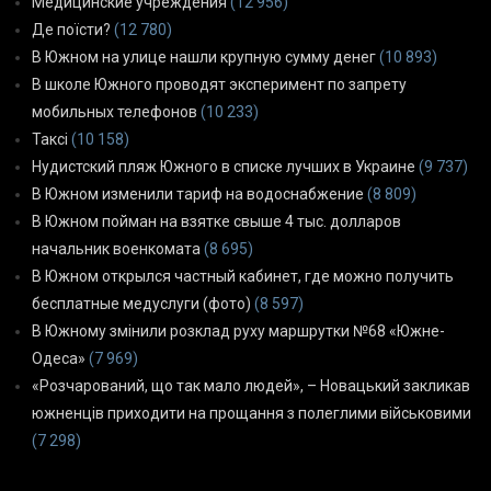
Медицинские учреждения
(12 956)
Де поїсти?
(12 780)
В Южном на улице нашли крупную сумму денег
(10 893)
В школе Южного проводят эксперимент по запрету
мобильных телефонов
(10 233)
Таксі
(10 158)
Нудистский пляж Южного в списке лучших в Украине
(9 737)
В Южном изменили тариф на водоснабжение
(8 809)
В Южном пойман на взятке свыше 4 тыс. долларов
начальник военкомата
(8 695)
В Южном открылся частный кабинет, где можно получить
бесплатные медуслуги (фото)
(8 597)
В Южному змінили розклад руху маршрутки №68 «Южне-
Одеса»
(7 969)
«Розчарований, що так мало людей», – Новацький закликав
южненців приходити на прощання з полеглими військовими
(7 298)