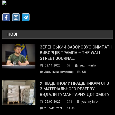
НОВІ
ЗЕЛЕНСЬКИЙ ЗАВОЙОВУЄ СИМПАТІЇ
ВИБОРЦІВ ТРАМПА – THE WALL
STREET JOURNAL.
52
02.11.2025
yuzhny.info
on
Залишити коментар
RU
UK
Зеленський
завойовує
У ПІВДЕННОМУ ПРАЦІВНИКАМ ОПЗ
симпатії
З МАТЕРІАЛЬНОГО РЕЗЕРВУ
виборців
ВИДАЛИ ГУМАНІТАРНУ ДОПОМОГУ
Трампа
271
25.07.2025
yuzhny.info
–
до
2 Коментарі
RU
UK
The
У
Wall