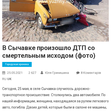
В Сычавке произошло ДТП со
смертельным исходом (фото)
Городская хроника
До
25.05.2021
2 627
Юля Гринишина
8 Коментарів
В
RU
UK
Сычав
Сегодня, 25 мая, в селе Сычавка случилось дорожно-
Прои
транспортное происшествие. Столкнулись два автомобиля. По
ДТП
нашей информации, женщина, находящаяся за рулем легкового
Со
Смерт
авто, погибла. Двоих детей, которые были в салоне ее машины,