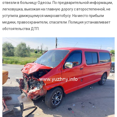
Исход
отвезли в больницу Одессы. По предварительной информации,
(фото
легковушка, выезжая на главную дорогу с второстепенной, не
уступила движущемуся микроавтобусу. На место прибыли
медики, правоохранители, спасатели. Полиция устанавливает
обстоятельства ДТП.