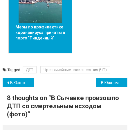
Меры по профилактике
коронавируса приняты в
порту “Пивденный”
Tagged
ДТП
Чрезвычайные происшествия (ЧП)
Навігація
В Южном разрабатывают Стратегию развития ОТГ: жители назвали главные проблемы громады
В Южном жители двух многоэтажек до вечера останутся без воды
записів
8 thoughts on “
В Сычавке произошло
ДТП со смертельным исходом
(фото)
”