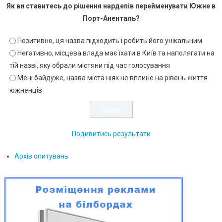
Як ви ставитесь до рішення нардепів перейменувати Южне в
Порт-Аненталь?
Позитивно, ця назва підходить і робить його унікальним
Негативно, місцева влада має їхати в Київ та наполягати на
тій назві, яку обрали містяни під час голосування
Мені байдуже, назва міста ніяк не вплине на рівень життя
южненців
Подивитись результати
Архів опитувань