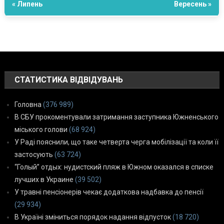
« Липень
Вересень »
СТАТИСТИКА ВІДВІДУВАНЬ
Головна
(376 989)
В СБУ прокоментували затримання заступника Южненського
міського голови
(68 924)
У Раді пояснили, що таке четверта черга мобілізації та коли її
застосують
(63 724)
“Голый” отдых: нудистский пляж в Южном оказался в списке
лучших в Украине
(39 502)
У травні пенсіонерів чекає додаткова надбавка до пенсії
(29 934)
В Україні зміниться порядок надання відпусток
(18 720)