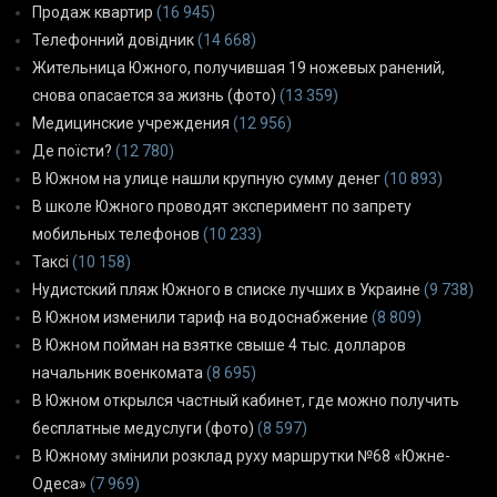
Продаж квартир
(16 945)
Телефонний довідник
(14 668)
Жительница Южного, получившая 19 ножевых ранений,
снова опасается за жизнь (фото)
(13 359)
Медицинские учреждения
(12 956)
Де поїсти?
(12 780)
В Южном на улице нашли крупную сумму денег
(10 893)
В школе Южного проводят эксперимент по запрету
мобильных телефонов
(10 233)
Таксі
(10 158)
Нудистский пляж Южного в списке лучших в Украине
(9 738)
В Южном изменили тариф на водоснабжение
(8 809)
В Южном пойман на взятке свыше 4 тыс. долларов
начальник военкомата
(8 695)
В Южном открылся частный кабинет, где можно получить
бесплатные медуслуги (фото)
(8 597)
В Южному змінили розклад руху маршрутки №68 «Южне-
Одеса»
(7 969)