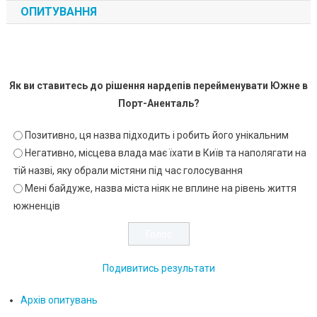
ОПИТУВАННЯ
Як ви ставитесь до рішення нардепів перейменувати Южне в
Порт-Аненталь?
Позитивно, ця назва підходить і робить його унікальним
Негативно, місцева влада має їхати в Київ та наполягати на
тій назві, яку обрали містяни під час голосування
Мені байдуже, назва міста ніяк не вплине на рівень життя
южненців
Подивитись результати
Архів опитувань