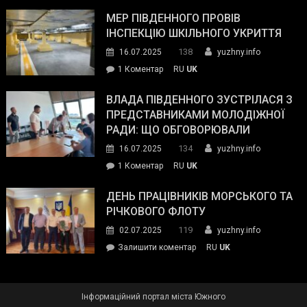
Інспектор
антикорупційних
ДСНС
МЕР ПІВДЕННОГО ПРОВІВ
органів:
власноруч
ІНСПЕКЦІЮ ШКІЛЬНОГО УКРИТТЯ
«Наш
ліквідував
спільний
138
16.07.2025
yuzhny.info
пожежу
ворог
до
1 Коментар
RU
UK
у
—
Мер
Південному
російські
Південного
ВЛАДА ПІВДЕННОГО ЗУСТРІЛАСЯ З
окупанти.
провів
ПРЕДСТАВНИКАМИ МОЛОДІЖНОЇ
Маємо
інспекцію
РАДИ: ЩО ОБГОВОРЮВАЛИ
діяти
шкільного
134
16.07.2025
yuzhny.info
як
укриття
команда
до
1 Коментар
RU
UK
України»
Влада
Південного
ДЕНЬ ПРАЦІВНИКІВ МОРСЬКОГО ТА
зустрілася
РІЧКОВОГО ФЛОТУ
з
119
02.07.2025
yuzhny.info
представниками
on
Залишити коментар
RU
UK
молодіжної
День
ради:
працівників
що
морського
обговорювали
Інформаційний портал міста Южного
та