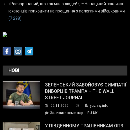
«Розчарований, що так мало людей», – Новацький закликав
южненців приходити на прощання з полеглими військовими
(7 298)
НОВІ
ЗЕЛЕНСЬКИЙ ЗАВОЙОВУЄ СИМПАТІЇ
ВИБОРЦІВ ТРАМПА – THE WALL
STREET JOURNAL.
53
02.11.2025
yuzhny.info
on
Залишити коментар
RU
UK
Зеленський
завойовує
У ПІВДЕННОМУ ПРАЦІВНИКАМ ОПЗ