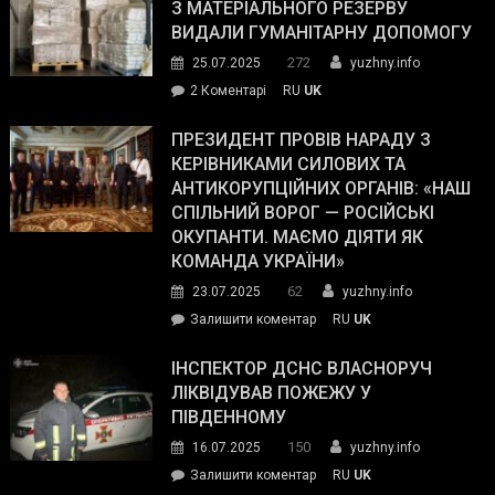
симпатії
З МАТЕРІАЛЬНОГО РЕЗЕРВУ
виборців
ВИДАЛИ ГУМАНІТАРНУ ДОПОМОГУ
Трампа
272
25.07.2025
yuzhny.info
–
до
2 Коментарі
RU
UK
The
У
Wall
Південному
ПРЕЗИДЕНТ ПРОВІВ НАРАДУ З
Street
працівникам
КЕРІВНИКАМИ СИЛОВИХ ТА
Journal.
ОПЗ
АНТИКОРУПЦІЙНИХ ОРГАНІВ: «НАШ
з
СПІЛЬНИЙ ВОРОГ — РОСІЙСЬКІ
матеріального
ОКУПАНТИ. МАЄМО ДІЯТИ ЯК
резерву
КОМАНДА УКРАЇНИ»
видали
62
23.07.2025
yuzhny.info
гуманітарну
on
Залишити коментар
RU
UK
допомогу
Президент
провів
ІНСПЕКТОР ДСНС ВЛАСНОРУЧ
нараду
ЛІКВІДУВАВ ПОЖЕЖУ У
з
ПІВДЕННОМУ
керівниками
150
16.07.2025
yuzhny.info
силових
on
Залишити коментар
RU
UK
та