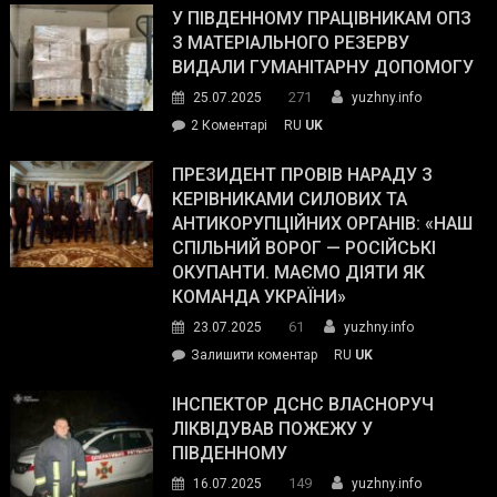
завойовує
У ПІВДЕННОМУ ПРАЦІВНИКАМ ОПЗ
симпатії
З МАТЕРІАЛЬНОГО РЕЗЕРВУ
виборців
ВИДАЛИ ГУМАНІТАРНУ ДОПОМОГУ
Трампа
271
25.07.2025
yuzhny.info
–
до
2 Коментарі
RU
UK
The
У
Wall
Південному
ПРЕЗИДЕНТ ПРОВІВ НАРАДУ З
Street
працівникам
КЕРІВНИКАМИ СИЛОВИХ ТА
Journal.
ОПЗ
АНТИКОРУПЦІЙНИХ ОРГАНІВ: «НАШ
з
СПІЛЬНИЙ ВОРОГ — РОСІЙСЬКІ
матеріального
ОКУПАНТИ. МАЄМО ДІЯТИ ЯК
резерву
КОМАНДА УКРАЇНИ»
видали
61
23.07.2025
yuzhny.info
гуманітарну
on
Залишити коментар
RU
UK
допомогу
Президент
провів
ІНСПЕКТОР ДСНС ВЛАСНОРУЧ
нараду
ЛІКВІДУВАВ ПОЖЕЖУ У
з
ПІВДЕННОМУ
керівниками
149
16.07.2025
yuzhny.info
силових