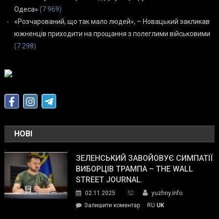
Одеса»
(7 969)
«Розчарований, що так мало людей», – Новацький закликав
южненців приходити на прощання з полеглими військовими
(7 298)
НОВІ
ЗЕЛЕНСЬКИЙ ЗАВОЙОВУЄ СИМПАТІЇ
ВИБОРЦІВ ТРАМПА – THE WALL
STREET JOURNAL.
52
02.11.2025
yuzhny.info
on
Залишити коментар
RU
UK
Зеленський