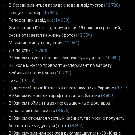
В Україні зміниться порядок надання відпусток
(18 720)
Продаж квартир
(16 945)
Телефонний довідник
(14 668)
Жительница Южного, получившая 19 ножевых ранений,
снова опасается за жизнь (фото)
(13 359)
Медицинские учреждения
(12 956)
Де поїсти?
(12 780)
В Южном на улице нашли крупную сумму денег
(10 893)
В школе Южного проводят эксперимент по запрету
мобильных телефонов
(10 233)
Таксі
(10 158)
Нудистский пляж Южного в списке лучших в Украине
(9 737)
В Южном изменили тариф на водоснабжение
(8 809)
В Южном пойман на взятке свыше 4 тыс. долларов
начальник военкомата
(8 695)
В Южном открылся частный кабинет, где можно получить
бесплатные медуслуги (фото)
(8 597)
В Южному змінили розклад руху маршрутки №68 «Южне-