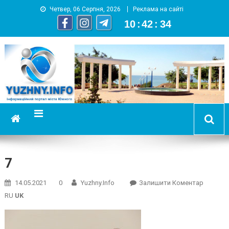
Четвер, 06 Серпня, 2026
Реклама на сайті
10
:
42
:
34
YUZHNY.INFO
информационный портал города Южный
7
On
14.05.2021
0
Yuzhny.info
Залишити Коментар
7
RU
UK