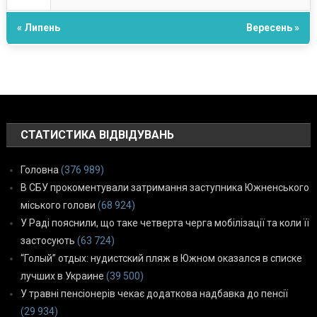
« Липень
Вересень »
СТАТИСТИКА ВІДВІДУВАНЬ
Головна
(376 989)
В СБУ прокоментували затримання заступника Южненського
міського голови
(68 924)
У Раді пояснили, що таке четверта черга мобілізації та коли її
застосують
(63 724)
“Голый” отдых: нудистский пляж в Южном оказался в списке
лучших в Украине
(39 500)
У травні пенсіонерів чекає додаткова надбавка до пенсії
(29 934)