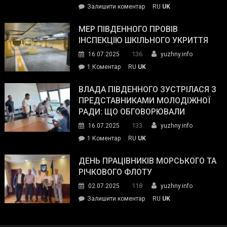
on
Залишити коментар
RU
UK
та
Інспектор
антикорупційних
ДСНС
МЕР ПІВДЕННОГО ПРОВІВ
органів:
власноруч
ІНСПЕКЦІЮ ШКІЛЬНОГО УКРИТТЯ
«Наш
ліквідував
спільний
136
16.07.2025
yuzhny.info
пожежу
ворог
до
1 Коментар
RU
UK
у
—
Мер
Південному
російські
Південного
ВЛАДА ПІВДЕННОГО ЗУСТРІЛАСЯ З
окупанти.
провів
ПРЕДСТАВНИКАМИ МОЛОДІЖНОЇ
Маємо
інспекцію
РАДИ: ЩО ОБГОВОРЮВАЛИ
діяти
шкільного
133
16.07.2025
yuzhny.info
як
укриття
команда
до
1 Коментар
RU
UK
України»
Влада
Південного
ДЕНЬ ПРАЦІВНИКІВ МОРСЬКОГО ТА
зустрілася
РІЧКОВОГО ФЛОТУ
з
118
02.07.2025
yuzhny.info
представниками
on
Залишити коментар
RU
UK
молодіжної
День
ради:
працівників
що