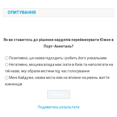
ОПИТУВАННЯ
Як ви ставитесь до рішення нардепів перейменувати Южне в
Порт-Аненталь?
Позитивно, ця назва підходить і робить його унікальним
Негативно, місцева влада має їхати в Київ та наполягати на
тій назві, яку обрали містяни під час голосування
Мені байдуже, назва міста ніяк не вплине на рівень життя
южненців
Подивитись результати