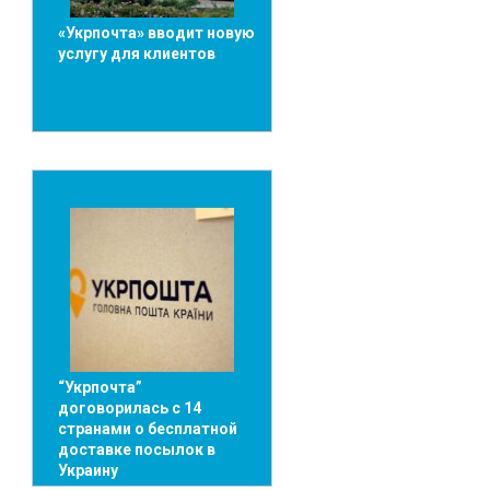
«Укрпочта» вводит новую
услугу для клиентов
“Укрпочта”
договорилась с 14
странами о бесплатной
доставке посылок в
Украину