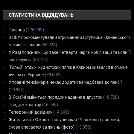
СТАТИСТИКА ВІДВІДУВАНЬ
Головна
(376 989)
В СБУ прокоментували затримання заступника Южненського
міського голови
(68 924)
У Раді пояснили, що таке четверта черга мобілізації та коли її
застосують
(63 724)
“Голый” отдых: нудистский пляж в Южном оказался в списке
лучших в Украине
(39 503)
У травні пенсіонерів чекає додаткова надбавка до пенсії
(29 934)
В Україні зміниться порядок надання відпусток
(18 720)
Продаж квартир
(16 945)
Телефонний довідник
(14 668)
Жительница Южного, получившая 19 ножевых ранений,
снова опасается за жизнь (фото)
(13 359)