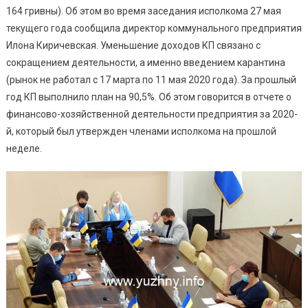
19
164 гривны). Об этом во время заседания исполкома 27 мая
Доходы
текущего года сообщила директор коммунального предприятия
Городско
Илона Киричевская. Уменьшение доходов КП связано с
Рынка
сокращением деятельности, а именно введением карантина
В
(рынок не работал с 17 марта по 11 мая 2020 года). За прошлый
Южном
год КП выполнило план на 90,5%. Об этом говорится в отчете о
Снизилис
финансово-хозяйственной деятельности предприятия за 2020-
й, который был утвержден членами исполкома на прошлой
неделе.