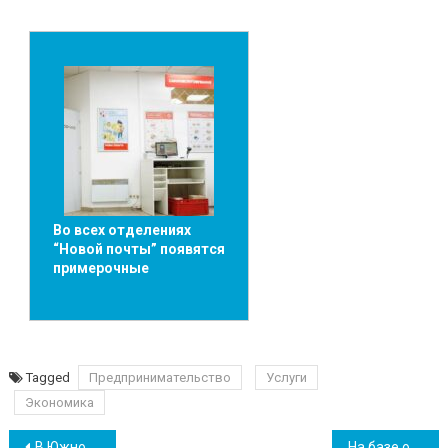
Во всех отделениях
“Новой почты” появятся
примерочные
Tagged
Предпринимательство
Услуги
Экономика
В Южном состоялся Всеукраинский турнир по вольной борьбе памяти Василия Щурова
На базе отдыха вблизи Южного откроют вторую пляжную зону