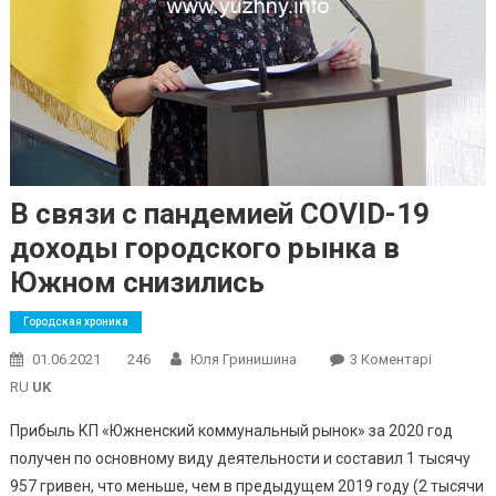
В связи с пандемией COVID-19
доходы городского рынка в
Южном снизились
Городская хроника
До
01.06.2021
246
Юля Гринишина
3 Коментарі
В
RU
UK
Связи
Прибыль КП «Южненский коммунальный рынок» за 2020 год
С
получен по основному виду деятельности и составил 1 тысячу
Пандеми
957 гривен, что меньше, чем в предыдущем 2019 году (2 тысячи
COVID-