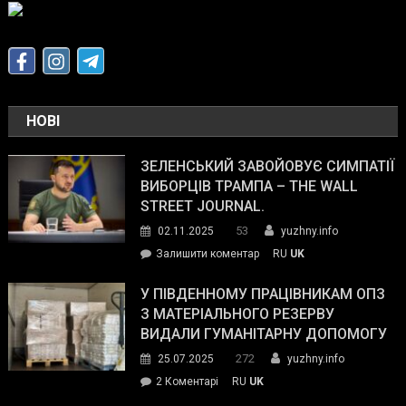
НОВІ
ЗЕЛЕНСЬКИЙ ЗАВОЙОВУЄ СИМПАТІЇ
ВИБОРЦІВ ТРАМПА – THE WALL
STREET JOURNAL.
53
02.11.2025
yuzhny.info
on
Залишити коментар
RU
UK
Зеленський
завойовує
У ПІВДЕННОМУ ПРАЦІВНИКАМ ОПЗ
симпатії
З МАТЕРІАЛЬНОГО РЕЗЕРВУ
виборців
ВИДАЛИ ГУМАНІТАРНУ ДОПОМОГУ
Трампа
272
25.07.2025
yuzhny.info
–
до
2 Коментарі
RU
UK
The
У
Wall