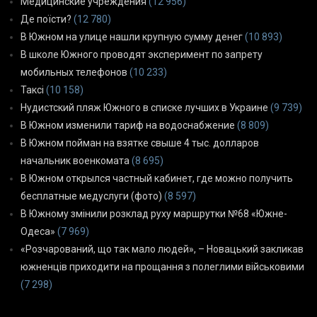
Медицинские учреждения
(12 956)
Де поїсти?
(12 780)
В Южном на улице нашли крупную сумму денег
(10 893)
В школе Южного проводят эксперимент по запрету
мобильных телефонов
(10 233)
Таксі
(10 158)
Нудистский пляж Южного в списке лучших в Украине
(9 739)
В Южном изменили тариф на водоснабжение
(8 809)
В Южном пойман на взятке свыше 4 тыс. долларов
начальник военкомата
(8 695)
В Южном открылся частный кабинет, где можно получить
бесплатные медуслуги (фото)
(8 597)
В Южному змінили розклад руху маршрутки №68 «Южне-
Одеса»
(7 969)
«Розчарований, що так мало людей», – Новацький закликав
южненців приходити на прощання з полеглими військовими
(7 298)