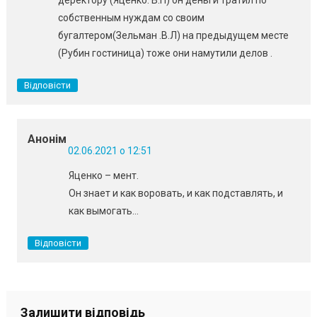
деректору (Яценко. В.П) он деньги тратил по
собственным нуждам со своим
бугалтером(Зельман .В.Л) на предыдущем месте
(Рубин гостиница) тоже они намутили делов .
Відповісти
Анонім
02.06.2021 о 12:51
Яценко – мент.
Он знает и как воровать, и как подставлять, и
как вымогать…
Відповісти
Залишити відповідь