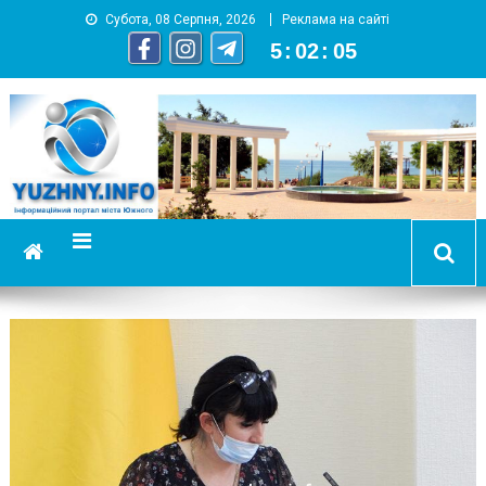
Субота, 08 Серпня, 2026
Реклама на сайті
5
:
02
:
06
YUZHNY.INFO
информационный портал города Южный