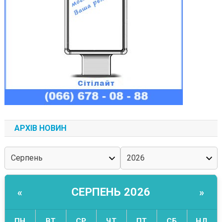
АРХІВ НОВИН
СЕРПЕНЬ 2026
«
»
ПН
ВТ
СР
ЧТ
ПТ
СБ
НД