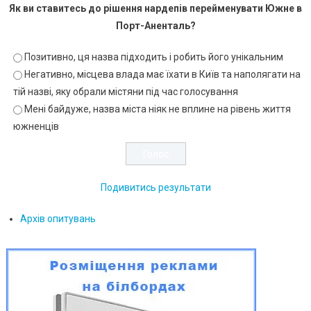
Як ви ставитесь до рішення нардепів перейменувати Южне в
Порт-Аненталь?
Позитивно, ця назва підходить і робить його унікальним
Негативно, місцева влада має їхати в Київ та наполягати на
тій назві, яку обрали містяни під час голосування
Мені байдуже, назва міста ніяк не вплине на рівень життя
южненців
Подивитись результати
Архів опитувань