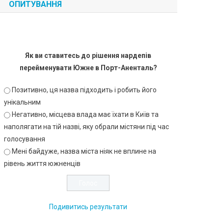
ОПИТУВАННЯ
Як ви ставитесь до рішення нардепів
перейменувати Южне в Порт-Аненталь?
Позитивно, ця назва підходить і робить його
унікальним
Негативно, місцева влада має їхати в Київ та
наполягати на тій назві, яку обрали містяни під час
голосування
Мені байдуже, назва міста ніяк не вплине на
рівень життя южненців
Подивитись результати