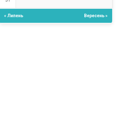
31
« Липень
Вересень »