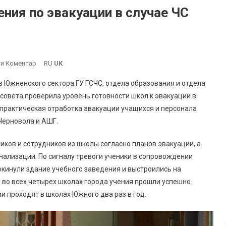
ния по эвакуации в случае ЧС
On
и Коментар
RU
UK
В
в Южненского сектора ГУ ГСЧС, отдела образования и отдела
Школах
овета проверила уровень готовности школ к эвакуации в
Южного
 практическая отработка эвакуации учащихся и персонала
Прошли
Черновола и АШГ.
Учения
По
иков и сотрудников из школы согласно планов эвакуации, а
Эвакуации
В
ализации. По сигналу тревоги ученики в сопровождении
Случае
окинули здание учебного заведения и выстроились на
ЧС
о во всех четырех школах города учения прошли успешно.
(фотоотчет)
 проходят в школах Южного два раз в год.