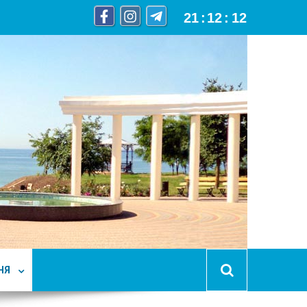
21
:
12
:
14
НЯ