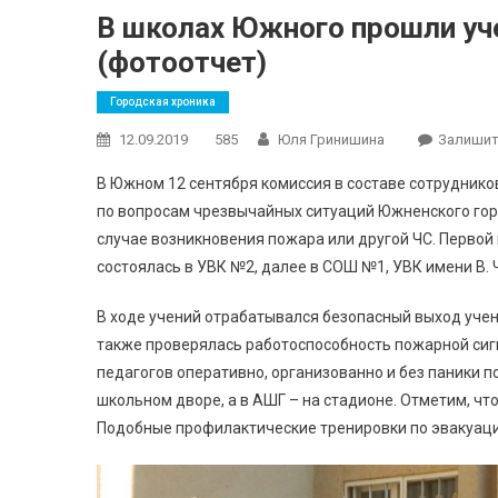
В школах Южного прошли уче
(фотоотчет)
Городская хроника
12.09.2019
585
Юля Гринишина
Залишит
В Южном 12 сентября комиссия в составе сотруднико
по вопросам чрезвычайных ситуаций Южненского горс
случае возникновения пожара или другой ЧС. Первой
состоялась в УВК №2, далее в СОШ №1, УВК имени В. 
В ходе учений отрабатывался безопасный выход учен
также проверялась работоспособность пожарной сигн
педагогов оперативно, организованно и без паники п
школьном дворе, а в АШГ – на стадионе. Отметим, чт
Подобные профилактические тренировки по эвакуации