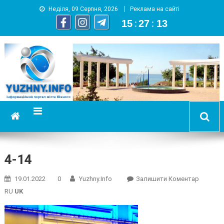
Неділя, 09 Серпня, 2026
Реклама на сайті
15
:
27
:
13
YUZHNY.INFO
информационный портал города Южный
4-14
On
19.01.2022
0
Yuzhny.info
Залишити Коментар
4-
RU
UK
14