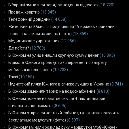
В Україні зміниться порядок надання відпусток
(18 720)
Продаж квартир
(16 945)
Телефонний довідник
(14 668)
Жительница Южного, получившая 19 ножевых ранений,
снова опасается за жизнь (фото)
(13 359)
Медицинские учреждения
(12 956)
Де поїсти?
(12 780)
В Южном на улице нашли крупную сумму денег
(10 893)
В школе Южного проводят эксперимент по запрету
мобильных телефонов
(10 233)
Таксі
(10 158)
Нудистский пляж Южного в списке лучших в Украине
(9 741)
В Южном изменили тариф на водоснабжение
(8 810)
В Южном пойман на взятке свыше 4 тыс. долларов
начальник военкомата
(8 695)
В Южном открылся частный кабинет, где можно получить
бесплатные медуслуги (фото)
(8 597)
В Южному змінили розклад руху маршрутки №68 «Южне-