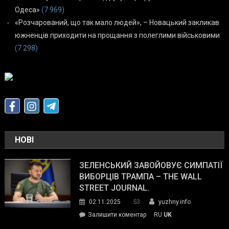
Одеса»
(7 969)
«Розчарований, що так мало людей», – Новацький закликав
южненців приходити на прощання з полеглими військовими
(7 298)
НОВІ
ЗЕЛЕНСЬКИЙ ЗАВОЙОВУЄ СИМПАТІЇ
ВИБОРЦІВ ТРАМПА – THE WALL
STREET JOURNAL.
53
02.11.2025
yuzhny.info
on
Залишити коментар
RU
UK
Зеленський