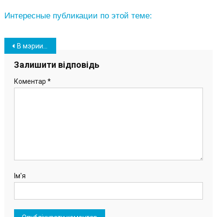
Интересные публикации по этой теме:
Навігація
В мэрии Южного СБУ провела обыски
записів
Залишити відповідь
Коментар
*
Ім'я