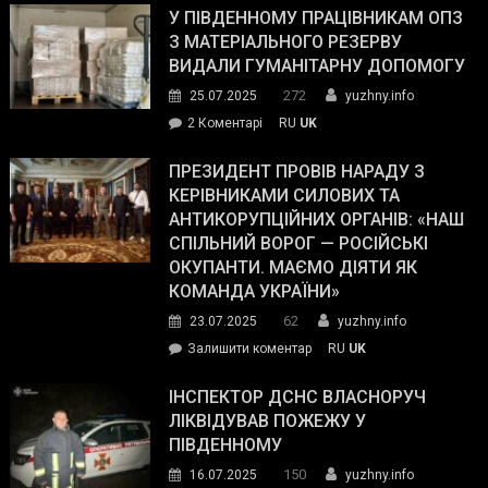
завойовує
У ПІВДЕННОМУ ПРАЦІВНИКАМ ОПЗ
симпатії
З МАТЕРІАЛЬНОГО РЕЗЕРВУ
виборців
ВИДАЛИ ГУМАНІТАРНУ ДОПОМОГУ
Трампа
272
25.07.2025
yuzhny.info
–
до
2 Коментарі
RU
UK
The
У
Wall
Південному
ПРЕЗИДЕНТ ПРОВІВ НАРАДУ З
Street
працівникам
КЕРІВНИКАМИ СИЛОВИХ ТА
Journal.
ОПЗ
АНТИКОРУПЦІЙНИХ ОРГАНІВ: «НАШ
з
СПІЛЬНИЙ ВОРОГ — РОСІЙСЬКІ
матеріального
ОКУПАНТИ. МАЄМО ДІЯТИ ЯК
резерву
КОМАНДА УКРАЇНИ»
видали
62
23.07.2025
yuzhny.info
гуманітарну
on
Залишити коментар
RU
UK
допомогу
Президент
провів
ІНСПЕКТОР ДСНС ВЛАСНОРУЧ
нараду
ЛІКВІДУВАВ ПОЖЕЖУ У
з
ПІВДЕННОМУ
керівниками
150
16.07.2025
yuzhny.info
силових