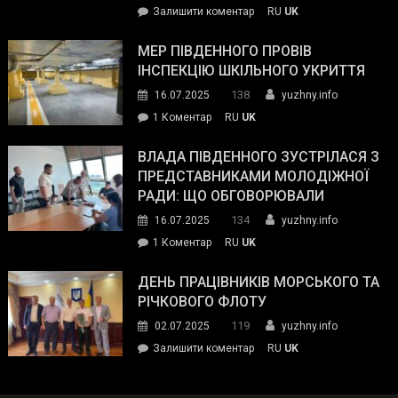
on
Залишити коментар
RU
UK
та
Інспектор
антикорупційних
ДСНС
МЕР ПІВДЕННОГО ПРОВІВ
органів:
власноруч
ІНСПЕКЦІЮ ШКІЛЬНОГО УКРИТТЯ
«Наш
ліквідував
спільний
138
16.07.2025
yuzhny.info
пожежу
ворог
до
1 Коментар
RU
UK
у
—
Мер
Південному
російські
Південного
ВЛАДА ПІВДЕННОГО ЗУСТРІЛАСЯ З
окупанти.
провів
ПРЕДСТАВНИКАМИ МОЛОДІЖНОЇ
Маємо
інспекцію
РАДИ: ЩО ОБГОВОРЮВАЛИ
діяти
шкільного
134
16.07.2025
yuzhny.info
як
укриття
команда
до
1 Коментар
RU
UK
України»
Влада
Південного
ДЕНЬ ПРАЦІВНИКІВ МОРСЬКОГО ТА
зустрілася
РІЧКОВОГО ФЛОТУ
з
119
02.07.2025
yuzhny.info
представниками
on
Залишити коментар
RU
UK
молодіжної
День
ради:
працівників
що