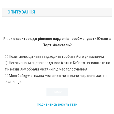
ОПИТУВАННЯ
Як ви ставитесь до рішення нардепів перейменувати Южне в
Порт-Аненталь?
Позитивно, ця назва підходить і робить його унікальним
Негативно, місцева влада має їхати в Київ та наполягати на
тій назві, яку обрали містяни під час голосування
Мені байдуже, назва міста ніяк не вплине на рівень життя
южненців
Подивитись результати