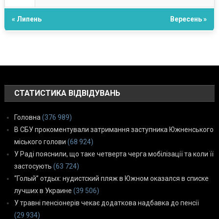
« Липень
Вересень »
СТАТИСТИКА ВІДВІДУВАНЬ
Головна
(376 989)
В СБУ прокоментували затримання заступника Южненського
міського голови
(68 924)
У Раді пояснили, що таке четверта черга мобілізації та коли її
застосують
(63 724)
“Голый” отдых: нудистский пляж в Южном оказался в списке
лучших в Украине
(39 506)
У травні пенсіонерів чекає додаткова надбавка до пенсії
(29 934)