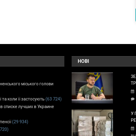
НОВІ
ЗЕ
ТР
енського міського голови
ї та коли її застосують
(63 724)
 в списке лучших в Украине
У 
Р
пенсії
(29 934)
 720)