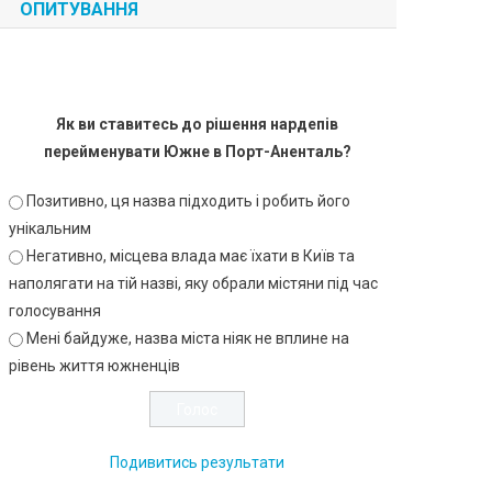
ОПИТУВАННЯ
Як ви ставитесь до рішення нардепів
перейменувати Южне в Порт-Аненталь?
Позитивно, ця назва підходить і робить його
унікальним
Негативно, місцева влада має їхати в Київ та
наполягати на тій назві, яку обрали містяни під час
голосування
Мені байдуже, назва міста ніяк не вплине на
рівень життя южненців
Подивитись результати