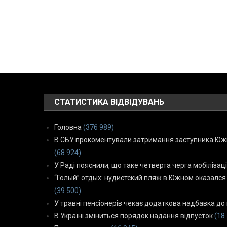
СТАТИСТИКА ВІДВІДУВАНЬ
Головна
(376 989)
В СБУ прокоментували затримання заступника Южн
(68 924)
У Раді пояснили, що таке четверта черга мобілізаці
“Голый” отдых: нудистский пляж в Южном оказался
(39 500)
У травні пенсіонерів чекає додаткова надбавка до 
В Україні зміниться порядок надання відпусток
(18