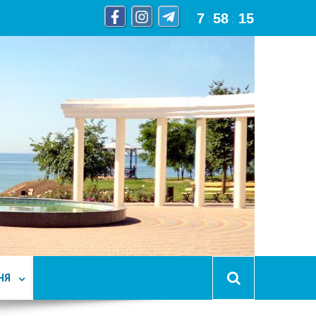
7
:
58
:
16
НЯ