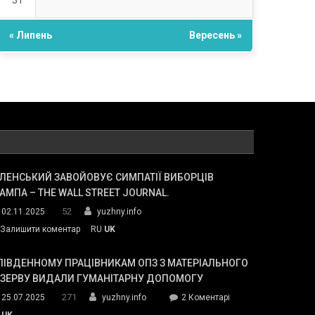
31
« Липень
Вересень »
ЛЕНСЬКИЙ ЗАВОЙОВУЄ СИМПАТІЇ ВИБОРЦІВ
АМПА – THE WALL STREET JOURNAL.
52
02.11.2025
yuzhny.info
on
Залишити коментар
RU
UK
Зеленський
завойовує
ПІВДЕННОМУ ПРАЦІВНИКАМ ОПЗ З МАТЕРІАЛЬНОГО
симпатії
ЕЗЕРВУ ВИДАЛИ ГУМАНІТАРНУ ДОПОМОГУ
виборців
271
до
25.07.2025
yuzhny.info
2 Коментарі
Трампа
У