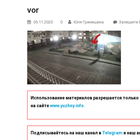
vor
05.11.2020
0
Юля Гринишина
Залишити 
Использование материалов разрешается только 
на сайте
www.yuzhny.info.
Подписывайтесь на наш канал в
Telegram
и наш а