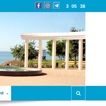
3
:
05
:
40
НЯ