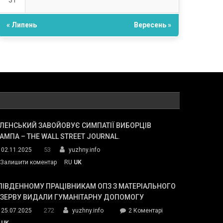
31
« Липень
Вересень »
ЛЕНСЬКИЙ ЗАВОЙОВУЄ СИМПАТІЇ ВИБОРЦІВ
АМПА – THE WALL STREET JOURNAL.
53
02.11.2025
yuzhny.info
on
Залишити коментар
RU
UK
Зеленський
завойовує
ПІВДЕННОМУ ПРАЦІВНИКАМ ОПЗ З МАТЕРІАЛЬНОГО
симпатії
ЕЗЕРВУ ВИДАЛИ ГУМАНІТАРНУ ДОПОМОГУ
виборців
272
до
25.07.2025
yuzhny.info
2 Коментарі
Трампа
У