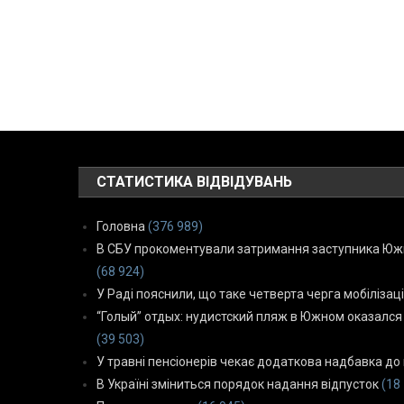
СТАТИСТИКА ВІДВІДУВАНЬ
Головна
(376 989)
В СБУ прокоментували затримання заступника Южн
(68 924)
У Раді пояснили, що таке четверта черга мобілізаці
“Голый” отдых: нудистский пляж в Южном оказался
(39 503)
У травні пенсіонерів чекає додаткова надбавка до 
В Україні зміниться порядок надання відпусток
(18