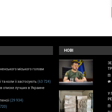
НОВІ
ЗЕ
ТР
енського міського голови
ї та коли її застосують
(63 724)
 в списке лучших в Украине
У 
Р
пенсії
(29 934)
 720)