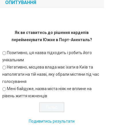
ОПИТУВАННЯ
Як ви ставитесь до рішення нардепів
перейменувати Южне в Порт-Аненталь?
Позитивно, ця назва підходить і робить його
унікальним
Негативно, місцева влада має їхати в Київ та
наполягати на тій назві, яку обрали містяни під час
голосування
Мені байдуже, назва міста ніяк не вплине на
рівень життя южненців
Подивитись результати