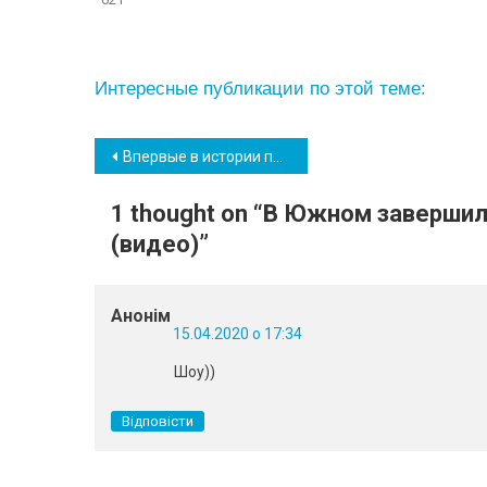
Интересные публикации по этой теме:
Навігація
Впервые в истории порта “Южный”: предприятие установило новый рекорд
записів
1 thought on “
В Южном завершили
(видео)
”
Анонім
15.04.2020 о 17:34
Шоу))
Відповісти