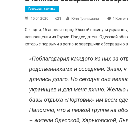
Городская хроника
15.04.2020
621
Юля Гринишина
1 Комен
Сегодня, 15 апреля, город Южный покинули украинцы,
возвращения из Грузии. Председатель Одесской обл
которые первыми в регионе завершили обсервацию 
«Поблагодарил каждого из них за от
родственниками и соседями. Знаю, что
длились долго. Но сегодня они явля
украинцев и для меня лично. Желаю 
базы отдыха «Портовик» им всем сде
Напомню, что в первой группе на об
– жители Одесской, Харьковской, Ль