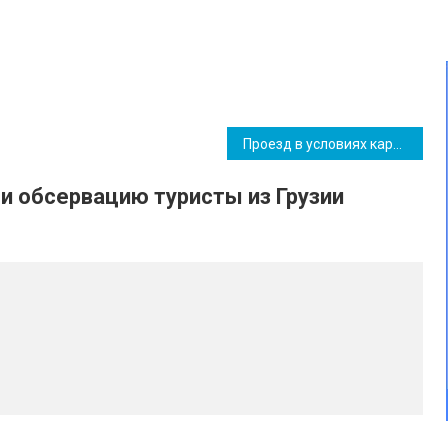
Проезд в условиях карантина: медики рассказали, как ездят на работу в Южный
 обсервацию туристы из Грузии