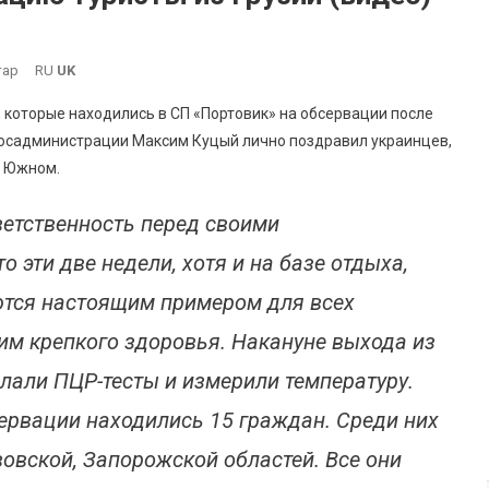
До
тар
RU
UK
В
 которые находились в СП «Портовик» на обсервации после
Южном
госадминистрации Максим Куцый лично поздравил украинцев,
Завершили
в Южном.
Обсервацию
Туристы
ветственность перед своими
Из
Грузии
 эти две недели, хотя и на базе отдыха,
(видео)
ются настоящим примером для всех
им крепкого здоровья. Накануне выхода из
лали ПЦР-тесты и измерили температуру.
сервации находились 15 граждан. Среди них
вовской, Запорожской областей. Все они