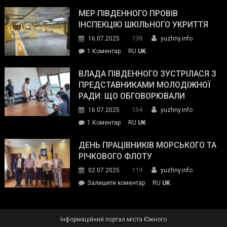
Інспектор
антикорупційних
ДСНС
МЕР ПІВДЕННОГО ПРОВІВ
органів:
власноруч
ІНСПЕКЦІЮ ШКІЛЬНОГО УКРИТТЯ
«Наш
ліквідував
спільний
138
16.07.2025
yuzhny.info
пожежу
ворог
до
1 Коментар
RU
UK
у
—
Мер
Південному
російські
Південного
ВЛАДА ПІВДЕННОГО ЗУСТРІЛАСЯ З
окупанти.
провів
ПРЕДСТАВНИКАМИ МОЛОДІЖНОЇ
Маємо
інспекцію
РАДИ: ЩО ОБГОВОРЮВАЛИ
діяти
шкільного
134
16.07.2025
yuzhny.info
як
укриття
команда
до
1 Коментар
RU
UK
України»
Влада
Південного
ДЕНЬ ПРАЦІВНИКІВ МОРСЬКОГО ТА
зустрілася
РІЧКОВОГО ФЛОТУ
з
119
02.07.2025
yuzhny.info
представниками
on
Залишити коментар
RU
UK
молодіжної
День
ради:
працівників
що
морського
обговорювали
Інформаційний портал міста Южного
та