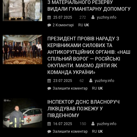
симпатії
З МАТЕРІАЛЬНОГО РЕЗЕРВУ
виборців
ВИДАЛИ ГУМАНІТАРНУ ДОПОМОГУ
Трампа
272
25.07.2025
yuzhny.info
–
до
2 Коментарі
RU
UK
The
У
Wall
Південному
ПРЕЗИДЕНТ ПРОВІВ НАРАДУ З
Street
працівникам
КЕРІВНИКАМИ СИЛОВИХ ТА
Journal.
ОПЗ
АНТИКОРУПЦІЙНИХ ОРГАНІВ: «НАШ
з
СПІЛЬНИЙ ВОРОГ — РОСІЙСЬКІ
матеріального
ОКУПАНТИ. МАЄМО ДІЯТИ ЯК
резерву
КОМАНДА УКРАЇНИ»
видали
62
23.07.2025
yuzhny.info
гуманітарну
on
Залишити коментар
RU
UK
допомогу
Президент
провів
ІНСПЕКТОР ДСНС ВЛАСНОРУЧ
нараду
ЛІКВІДУВАВ ПОЖЕЖУ У
з
ПІВДЕННОМУ
керівниками
150
16.07.2025
yuzhny.info
силових
on
Залишити коментар
RU
UK
та