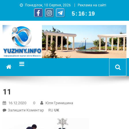
Понеділок, 10 Серпня, 2026
Реклама на сайті
5
:
16
:
20
YUZHNY.INFO
информационный портал города Южный
11
16.12.2020
0
Юля Гринишина
On
Залишити Коментар
RU
UK
11