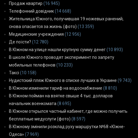
Продаж квартир
(16 945)
Телефонний довідник
(14 668)
Жительница Южного, получившая 19 ножевых ранений,
снова опасается за жизнь (фото)
(13 359)
Медицинские учреждения
(12 956)
Де поїсти?
(12 780)
В Южном на улице нашли крупную сумму денег
(10 893)
В школе Южного проводят эксперимент по запрету
мобильных телефонов
(10 233)
Таксі
(10 158)
Нудистский пляж Южного в списке лучших в Украине
(9 743)
В Южном изменили тариф на водоснабжение
(8 810)
В Южном пойман на взятке свыше 4 тыс. долларов
начальник военкомата
(8 695)
В Южном открылся частный кабинет, где можно получить
бесплатные медуслуги (фото)
(8 597)
В Южному змінили розклад руху маршрутки №68 «Южне-
Одеса»
(7 969)