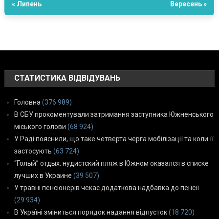
« Липень
Вересень »
СТАТИСТИКА ВІДВІДУВАНЬ
Головна
(376 989)
В СБУ прокоментували затримання заступника Южненського
міського голови
(68 924)
У Раді пояснили, що таке четверта черга мобілізації та коли її
застосують
(63 724)
“Голый” отдых: нудистский пляж в Южном оказался в списке
лучших в Украине
(39 507)
У травні пенсіонерів чекає додаткова надбавка до пенсії
(29 934)
В Україні зміниться порядок надання відпусток
(18 720)