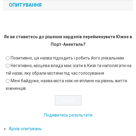
ОПИТУВАННЯ
Як ви ставитесь до рішення нардепів перейменувати Южне в
Порт-Аненталь?
Позитивно, ця назва підходить і робить його унікальним
Негативно, місцева влада має їхати в Київ та наполягати на
тій назві, яку обрали містяни під час голосування
Мені байдуже, назва міста ніяк не вплине на рівень життя
южненців
Подивитись результати
Архів опитувань