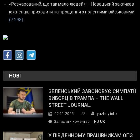
«Розчарований, що так мало людей», – Новацький закликав
южненців приходити на прощання з полеглими військовими
(7 298)
НОВІ
ЗЕЛЕНСЬКИЙ ЗАВОЙОВУЄ СИМПАТІЇ
ВИБОРЦІВ ТРАМПА – THE WALL
STREET JOURNAL.
53
02.11.2025
yuzhny.info
on
Залишити коментар
RU
UK
Зеленський
завойовує
У ПІВДЕННОМУ ПРАЦІВНИКАМ ОПЗ