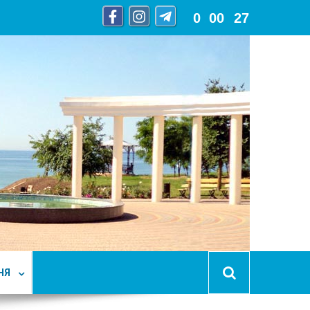
0
:
00
:
28
НЯ