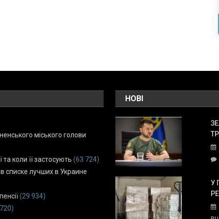
НОВІ
ЗЕ
ТР
енського міського голови
ї та коли її застосують
(63 724)
 в списке лучших в Украине
У 
Р
пенсії
(29 934)
 720)