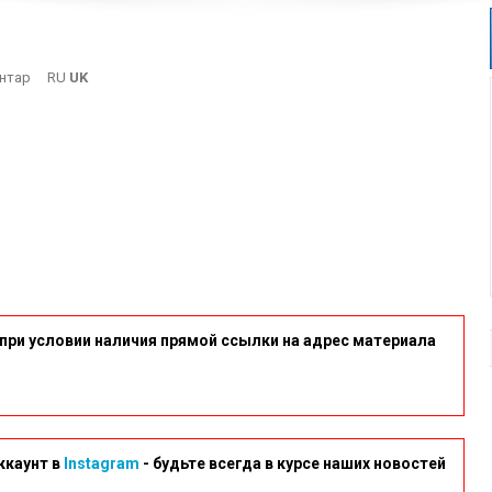
On
нтар
RU
UK
6-
9
при условии наличия прямой ссылки на адрес материала
ккаунт в
Instagram
- будьте всегда в курсе наших новостей