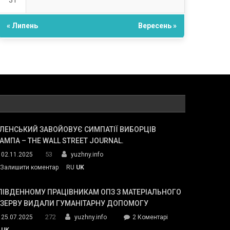
31
« Липень
Вересень »
ЛЕНСЬКИЙ ЗАВОЙОВУЄ СИМПАТІЇ ВИБОРЦІВ
АМПА – THE WALL STREET JOURNAL.
53
02.11.2025
yuzhny.info
on
Залишити коментар
RU
UK
Зеленський
завойовує
ПІВДЕННОМУ ПРАЦІВНИКАМ ОПЗ З МАТЕРІАЛЬНОГО
симпатії
ЕЗЕРВУ ВИДАЛИ ГУМАНІТАРНУ ДОПОМОГУ
виборців
272
до
25.07.2025
yuzhny.info
2 Коментарі
Трампа
У