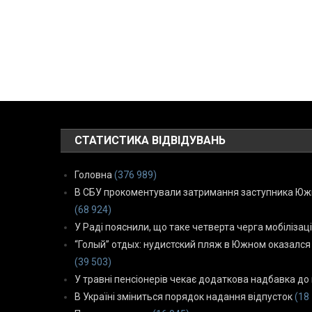
СТАТИСТИКА ВІДВІДУВАНЬ
Головна
(376 989)
В СБУ прокоментували затримання заступника Южн
(68 924)
У Раді пояснили, що таке четверта черга мобілізаці
“Голый” отдых: нудистский пляж в Южном оказался
(39 503)
У травні пенсіонерів чекає додаткова надбавка до 
В Україні зміниться порядок надання відпусток
(18