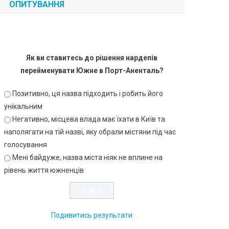
ОПИТУВАННЯ
Як ви ставитесь до рішення нардепів
перейменувати Южне в Порт-Аненталь?
Позитивно, ця назва підходить і робить його
унікальним
Негативно, місцева влада має їхати в Київ та
наполягати на тій назві, яку обрали містяни під час
голосування
Мені байдуже, назва міста ніяк не вплине на
рівень життя южненців
Подивитись результати