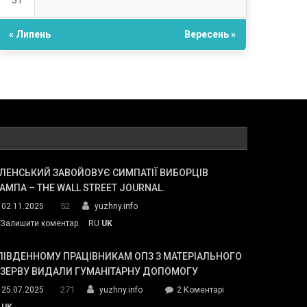
31
« Липень
Вересень »
ЛЕНСЬКИЙ ЗАВОЙОВУЄ СИМПАТІЇ ВИБОРЦІВ
АМПА – THE WALL STREET JOURNAL.
52
02.11.2025
yuzhny.info
on
Залишити коментар
RU
UK
Зеленський
завойовує
ПІВДЕННОМУ ПРАЦІВНИКАМ ОПЗ З МАТЕРІАЛЬНОГО
симпатії
ЕЗЕРВУ ВИДАЛИ ГУМАНІТАРНУ ДОПОМОГУ
виборців
271
до
25.07.2025
yuzhny.info
2 Коментарі
Трампа
У