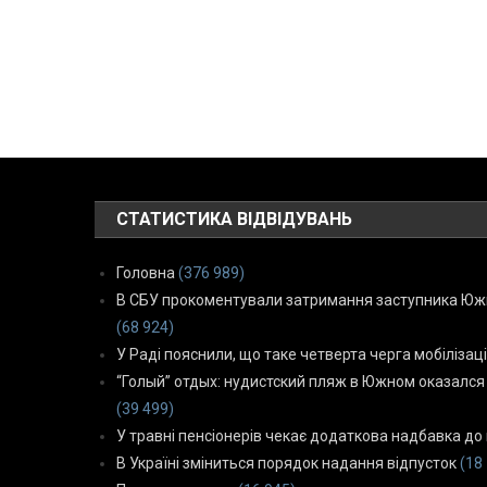
СТАТИСТИКА ВІДВІДУВАНЬ
Головна
(376 989)
В СБУ прокоментували затримання заступника Южн
(68 924)
У Раді пояснили, що таке четверта черга мобілізаці
“Голый” отдых: нудистский пляж в Южном оказался
(39 499)
У травні пенсіонерів чекає додаткова надбавка до 
В Україні зміниться порядок надання відпусток
(18