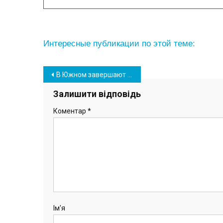
Интересные публикации по этой теме:
Навігація
В Южном завершают строительство километровой велодорожки (фото)
записів
Залишити відповідь
Коментар
*
Ім'я