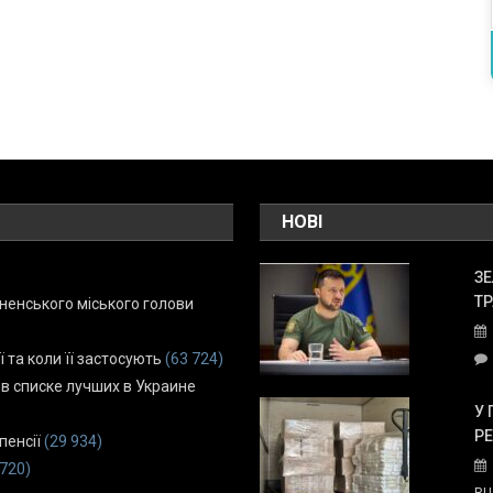
НОВІ
ЗЕ
ТР
енського міського голови
ї та коли її застосують
(63 724)
 в списке лучших в Украине
У 
Р
пенсії
(29 934)
 720)