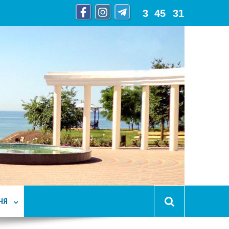
3
:
45
:
32
НЯ