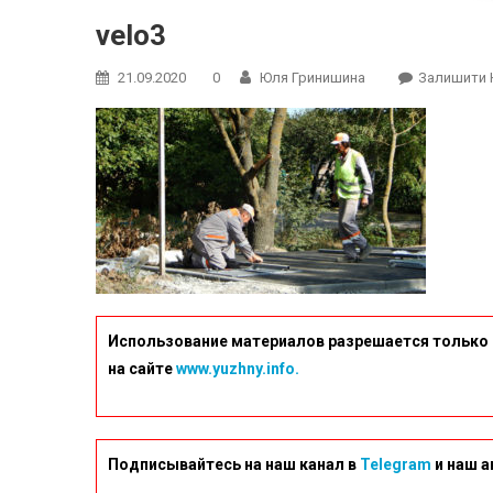
velo3
21.09.2020
0
Юля Гринишина
Залишити 
Использование материалов разрешается только 
на сайте
www.yuzhny.info.
Подписывайтесь на наш канал в
Telegram
и наш а