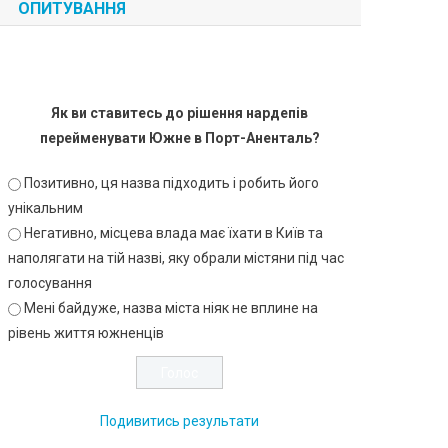
ОПИТУВАННЯ
Як ви ставитесь до рішення нардепів
перейменувати Южне в Порт-Аненталь?
Позитивно, ця назва підходить і робить його
унікальним
Негативно, місцева влада має їхати в Київ та
наполягати на тій назві, яку обрали містяни під час
голосування
Мені байдуже, назва міста ніяк не вплине на
рівень життя южненців
Подивитись результати