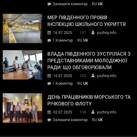
on
Залишити коментар
RU
UK
та
Інспектор
антикорупційних
ДСНС
МЕР ПІВДЕННОГО ПРОВІВ
органів:
власноруч
ІНСПЕКЦІЮ ШКІЛЬНОГО УКРИТТЯ
«Наш
ліквідував
спільний
137
16.07.2025
yuzhny.info
пожежу
ворог
до
1 Коментар
RU
UK
у
—
Мер
Південному
російські
Південного
ВЛАДА ПІВДЕННОГО ЗУСТРІЛАСЯ З
окупанти.
провів
ПРЕДСТАВНИКАМИ МОЛОДІЖНОЇ
Маємо
інспекцію
РАДИ: ЩО ОБГОВОРЮВАЛИ
діяти
шкільного
133
16.07.2025
yuzhny.info
як
укриття
команда
до
1 Коментар
RU
UK
України»
Влада
Південного
ДЕНЬ ПРАЦІВНИКІВ МОРСЬКОГО ТА
зустрілася
РІЧКОВОГО ФЛОТУ
з
118
02.07.2025
yuzhny.info
представниками
on
Залишити коментар
RU
UK
молодіжної
День
ради:
працівників
що