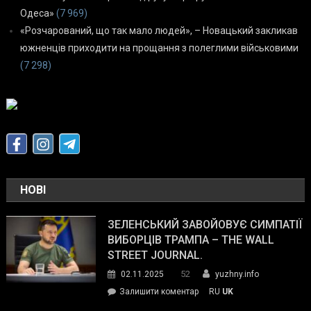
Одеса»
(7 969)
«Розчарований, що так мало людей», – Новацький закликав
южненців приходити на прощання з полеглими військовими
(7 298)
НОВІ
ЗЕЛЕНСЬКИЙ ЗАВОЙОВУЄ СИМПАТІЇ
ВИБОРЦІВ ТРАМПА – THE WALL
STREET JOURNAL.
52
02.11.2025
yuzhny.info
on
Залишити коментар
RU
UK
Зеленський