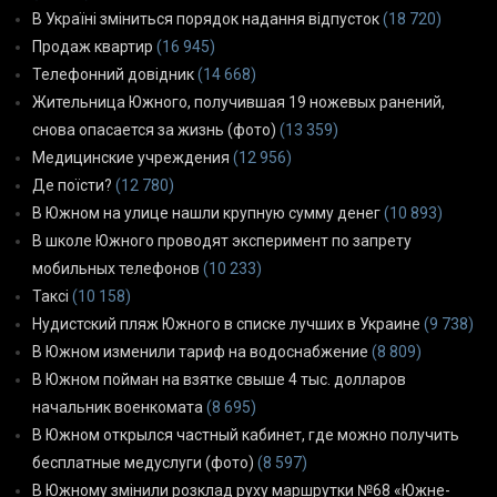
В Україні зміниться порядок надання відпусток
(18 720)
Продаж квартир
(16 945)
Телефонний довідник
(14 668)
Жительница Южного, получившая 19 ножевых ранений,
снова опасается за жизнь (фото)
(13 359)
Медицинские учреждения
(12 956)
Де поїсти?
(12 780)
В Южном на улице нашли крупную сумму денег
(10 893)
В школе Южного проводят эксперимент по запрету
мобильных телефонов
(10 233)
Таксі
(10 158)
Нудистский пляж Южного в списке лучших в Украине
(9 738)
В Южном изменили тариф на водоснабжение
(8 809)
В Южном пойман на взятке свыше 4 тыс. долларов
начальник военкомата
(8 695)
В Южном открылся частный кабинет, где можно получить
бесплатные медуслуги (фото)
(8 597)
В Южному змінили розклад руху маршрутки №68 «Южне-