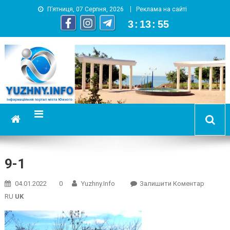
П’ятниця, 07 Серпня, 2026
Реклама на сайті
3
:
13
:
56
YUZHNY.INFO
информационный портал города Южный
9-1
On
04.01.2022
0
Yuzhny.info
Залишити Коментар
9-
RU
UK
1