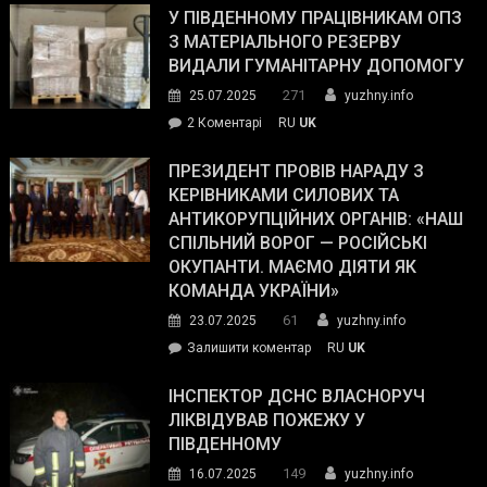
завойовує
У ПІВДЕННОМУ ПРАЦІВНИКАМ ОПЗ
симпатії
З МАТЕРІАЛЬНОГО РЕЗЕРВУ
виборців
ВИДАЛИ ГУМАНІТАРНУ ДОПОМОГУ
Трампа
271
25.07.2025
yuzhny.info
–
до
2 Коментарі
RU
UK
The
У
Wall
Південному
ПРЕЗИДЕНТ ПРОВІВ НАРАДУ З
Street
працівникам
КЕРІВНИКАМИ СИЛОВИХ ТА
Journal.
ОПЗ
АНТИКОРУПЦІЙНИХ ОРГАНІВ: «НАШ
з
СПІЛЬНИЙ ВОРОГ — РОСІЙСЬКІ
матеріального
ОКУПАНТИ. МАЄМО ДІЯТИ ЯК
резерву
КОМАНДА УКРАЇНИ»
видали
61
23.07.2025
yuzhny.info
гуманітарну
on
Залишити коментар
RU
UK
допомогу
Президент
провів
ІНСПЕКТОР ДСНС ВЛАСНОРУЧ
нараду
ЛІКВІДУВАВ ПОЖЕЖУ У
з
ПІВДЕННОМУ
керівниками
149
16.07.2025
yuzhny.info
силових