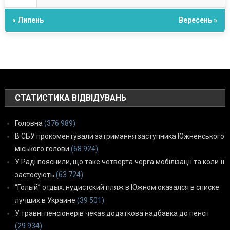
« Липень
Вересень »
СТАТИСТИКА ВІДВІДУВАНЬ
Головна
(376 989)
В СБУ прокоментували затримання заступника Южненського
міського голови
(68 924)
У Раді пояснили, що таке четверта черга мобілізації та коли її
застосують
(63 724)
“Голый” отдых: нудистский пляж в Южном оказался в списке
лучших в Украине
(39 501)
У травні пенсіонерів чекає додаткова надбавка до пенсії
(29 934)