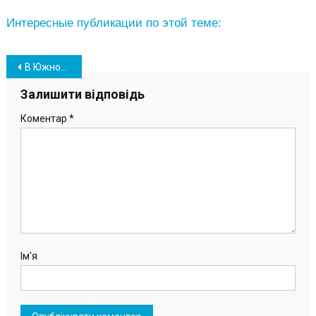
Интересные публикации по этой теме:
Навігація
В Южном завершают строительство еще одной спортивной площадки (фото)
записів
Залишити відповідь
Коментар
*
Ім'я