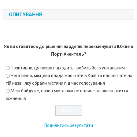
ОПИТУВАННЯ
Як ви ставитесь до рішення нардепів перейменувати Южне в
Порт-Аненталь?
Позитивно, ця назва підходить і робить його унікальним
Негативно, місцева влада має їхати в Київ та наполягати на
тій назві, яку обрали містяни під час голосування
Мені байдуже, назва міста ніяк не вплине на рівень життя
южненців
Подивитись результати