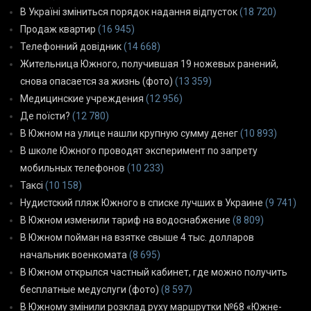
В Україні зміниться порядок надання відпусток
(18 720)
Продаж квартир
(16 945)
Телефонний довідник
(14 668)
Жительница Южного, получившая 19 ножевых ранений,
снова опасается за жизнь (фото)
(13 359)
Медицинские учреждения
(12 956)
Де поїсти?
(12 780)
В Южном на улице нашли крупную сумму денег
(10 893)
В школе Южного проводят эксперимент по запрету
мобильных телефонов
(10 233)
Таксі
(10 158)
Нудистский пляж Южного в списке лучших в Украине
(9 741)
В Южном изменили тариф на водоснабжение
(8 809)
В Южном пойман на взятке свыше 4 тыс. долларов
начальник военкомата
(8 695)
В Южном открылся частный кабинет, где можно получить
бесплатные медуслуги (фото)
(8 597)
В Южному змінили розклад руху маршрутки №68 «Южне-