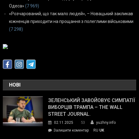
Одеса»
(7 969)
«Розчарований, що так мало людей», – Новацький закликав
южненців приходити на прощання з полеглими військовими
(7 298)
НОВІ
ЗЕЛЕНСЬКИЙ ЗАВОЙОВУЄ СИМПАТІЇ
ВИБОРЦІВ ТРАМПА – THE WALL
STREET JOURNAL.
53
02.11.2025
yuzhny.info
on
Залишити коментар
RU
UK
Зеленський