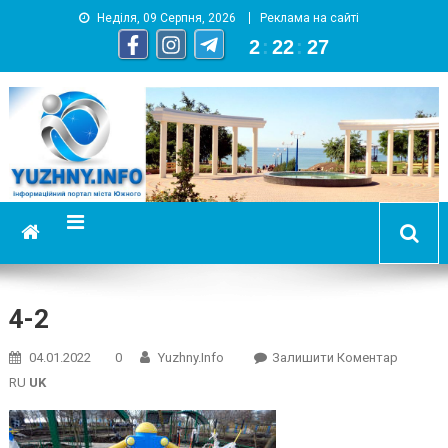
Неділя, 09 Серпня, 2026
Реклама на сайті
2
:
22
:
28
YUZHNY.INFO
информационный портал города Южный
4-2
On
04.01.2022
0
Yuzhny.info
Залишити Коментар
4-
RU
UK
2