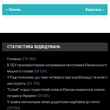
« Липень
Вересень »
СТАТИСТИКА ВІДВІДУВАНЬ
Головна
(376 989)
В СБУ прокоментували затримання заступника Южненського
міського голови
(68 924)
У Раді пояснили, що таке четверта черга мобілізації та коли її
застосують
(63 724)
“Голый” отдых: нудистский пляж в Южном оказался в списке
лучших в Украине
(39 505)
У травні пенсіонерів чекає додаткова надбавка до пенсії
(29 934)