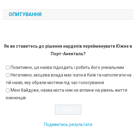
ОПИТУВАННЯ
Як ви ставитесь до рішення нардепів перейменувати Южне в
Порт-Аненталь?
Позитивно, ця назва підходить і робить його унікальним
Негативно, місцева влада має їхати в Київ та наполягати на
тій назві, яку обрали містяни під час голосування
Мені байдуже, назва міста ніяк не вплине на рівень життя
южненців
Подивитись результати