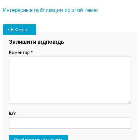
Интересные публикации по этой теме:
Навігація
В Южном завершают строительство еще одной спортивной площадки (фото)
записів
Залишити відповідь
Коментар
*
Ім'я