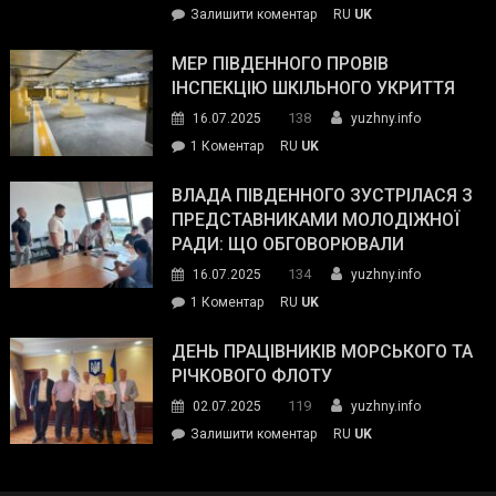
on
Залишити коментар
RU
UK
та
Інспектор
антикорупційних
ДСНС
МЕР ПІВДЕННОГО ПРОВІВ
органів:
власноруч
ІНСПЕКЦІЮ ШКІЛЬНОГО УКРИТТЯ
«Наш
ліквідував
спільний
138
16.07.2025
yuzhny.info
пожежу
ворог
до
1 Коментар
RU
UK
у
—
Мер
Південному
російські
Південного
ВЛАДА ПІВДЕННОГО ЗУСТРІЛАСЯ З
окупанти.
провів
ПРЕДСТАВНИКАМИ МОЛОДІЖНОЇ
Маємо
інспекцію
РАДИ: ЩО ОБГОВОРЮВАЛИ
діяти
шкільного
134
16.07.2025
yuzhny.info
як
укриття
команда
до
1 Коментар
RU
UK
України»
Влада
Південного
ДЕНЬ ПРАЦІВНИКІВ МОРСЬКОГО ТА
зустрілася
РІЧКОВОГО ФЛОТУ
з
119
02.07.2025
yuzhny.info
представниками
on
Залишити коментар
RU
UK
молодіжної
День
ради:
працівників
що