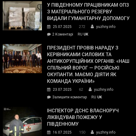
завойовує
У ПІВДЕННОМУ ПРАЦІВНИКАМ ОПЗ
симпатії
З МАТЕРІАЛЬНОГО РЕЗЕРВУ
виборців
ВИДАЛИ ГУМАНІТАРНУ ДОПОМОГУ
Трампа
272
25.07.2025
yuzhny.info
–
до
2 Коментарі
RU
UK
The
У
Wall
Південному
ПРЕЗИДЕНТ ПРОВІВ НАРАДУ З
Street
працівникам
КЕРІВНИКАМИ СИЛОВИХ ТА
Journal.
ОПЗ
АНТИКОРУПЦІЙНИХ ОРГАНІВ: «НАШ
з
СПІЛЬНИЙ ВОРОГ — РОСІЙСЬКІ
матеріального
ОКУПАНТИ. МАЄМО ДІЯТИ ЯК
резерву
КОМАНДА УКРАЇНИ»
видали
62
23.07.2025
yuzhny.info
гуманітарну
on
Залишити коментар
RU
UK
допомогу
Президент
провів
ІНСПЕКТОР ДСНС ВЛАСНОРУЧ
нараду
ЛІКВІДУВАВ ПОЖЕЖУ У
з
ПІВДЕННОМУ
керівниками
150
16.07.2025
yuzhny.info
силових