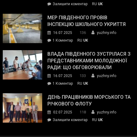
on
Залишити коментар
RU
UK
та
Інспектор
антикорупційних
ДСНС
МЕР ПІВДЕННОГО ПРОВІВ
органів:
власноруч
ІНСПЕКЦІЮ ШКІЛЬНОГО УКРИТТЯ
«Наш
ліквідував
спільний
136
16.07.2025
yuzhny.info
пожежу
ворог
до
1 Коментар
RU
UK
у
—
Мер
Південному
російські
Південного
ВЛАДА ПІВДЕННОГО ЗУСТРІЛАСЯ З
окупанти.
провів
ПРЕДСТАВНИКАМИ МОЛОДІЖНОЇ
Маємо
інспекцію
РАДИ: ЩО ОБГОВОРЮВАЛИ
діяти
шкільного
133
16.07.2025
yuzhny.info
як
укриття
команда
до
1 Коментар
RU
UK
України»
Влада
Південного
ДЕНЬ ПРАЦІВНИКІВ МОРСЬКОГО ТА
зустрілася
РІЧКОВОГО ФЛОТУ
з
118
02.07.2025
yuzhny.info
представниками
on
Залишити коментар
RU
UK
молодіжної
День
ради:
працівників
що