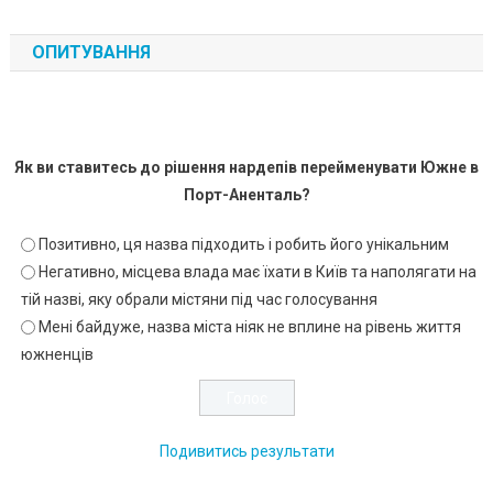
ОПИТУВАННЯ
Як ви ставитесь до рішення нардепів перейменувати Южне в
Порт-Аненталь?
Позитивно, ця назва підходить і робить його унікальним
Негативно, місцева влада має їхати в Київ та наполягати на
тій назві, яку обрали містяни під час голосування
Мені байдуже, назва міста ніяк не вплине на рівень життя
южненців
Подивитись результати