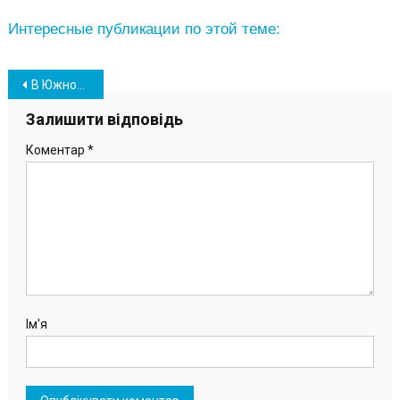
Интересные публикации по этой теме:
Навігація
В Южном завершают строительство еще одной спортивной площадки (фото)
записів
Залишити відповідь
Коментар
*
Ім'я