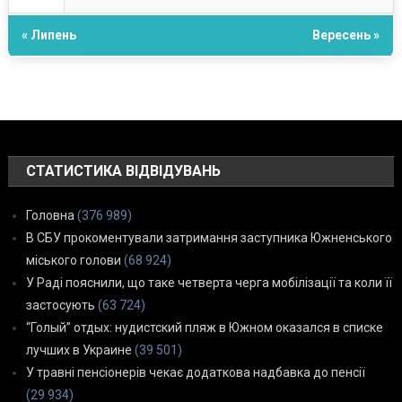
« Липень
Вересень »
СТАТИСТИКА ВІДВІДУВАНЬ
Головна
(376 989)
В СБУ прокоментували затримання заступника Южненського
міського голови
(68 924)
У Раді пояснили, що таке четверта черга мобілізації та коли її
застосують
(63 724)
“Голый” отдых: нудистский пляж в Южном оказался в списке
лучших в Украине
(39 501)
У травні пенсіонерів чекає додаткова надбавка до пенсії
(29 934)