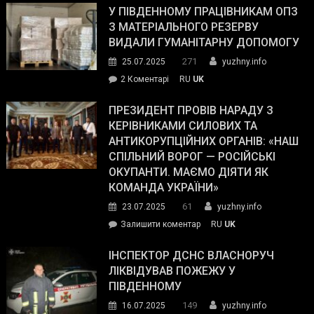
завойовує
У ПІВДЕННОМУ ПРАЦІВНИКАМ ОПЗ
симпатії
З МАТЕРІАЛЬНОГО РЕЗЕРВУ
виборців
ВИДАЛИ ГУМАНІТАРНУ ДОПОМОГУ
Трампа
271
25.07.2025
yuzhny.info
–
до
2 Коментарі
RU
UK
The
У
Wall
Південному
ПРЕЗИДЕНТ ПРОВІВ НАРАДУ З
Street
працівникам
КЕРІВНИКАМИ СИЛОВИХ ТА
Journal.
ОПЗ
АНТИКОРУПЦІЙНИХ ОРГАНІВ: «НАШ
з
СПІЛЬНИЙ ВОРОГ — РОСІЙСЬКІ
матеріального
ОКУПАНТИ. МАЄМО ДІЯТИ ЯК
резерву
КОМАНДА УКРАЇНИ»
видали
61
23.07.2025
yuzhny.info
гуманітарну
on
Залишити коментар
RU
UK
допомогу
Президент
провів
ІНСПЕКТОР ДСНС ВЛАСНОРУЧ
нараду
ЛІКВІДУВАВ ПОЖЕЖУ У
з
ПІВДЕННОМУ
керівниками
149
16.07.2025
yuzhny.info
силових