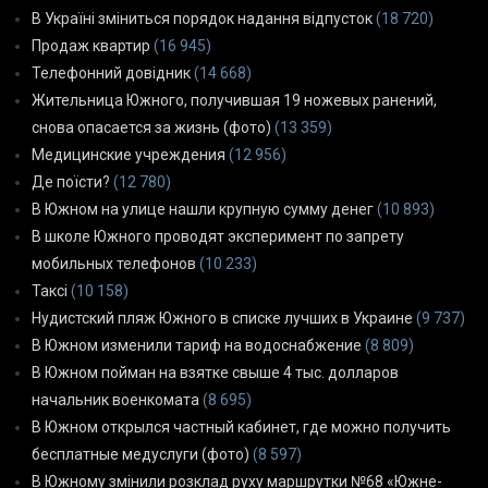
В Україні зміниться порядок надання відпусток
(18 720)
Продаж квартир
(16 945)
Телефонний довідник
(14 668)
Жительница Южного, получившая 19 ножевых ранений,
снова опасается за жизнь (фото)
(13 359)
Медицинские учреждения
(12 956)
Де поїсти?
(12 780)
В Южном на улице нашли крупную сумму денег
(10 893)
В школе Южного проводят эксперимент по запрету
мобильных телефонов
(10 233)
Таксі
(10 158)
Нудистский пляж Южного в списке лучших в Украине
(9 737)
В Южном изменили тариф на водоснабжение
(8 809)
В Южном пойман на взятке свыше 4 тыс. долларов
начальник военкомата
(8 695)
В Южном открылся частный кабинет, где можно получить
бесплатные медуслуги (фото)
(8 597)
В Южному змінили розклад руху маршрутки №68 «Южне-