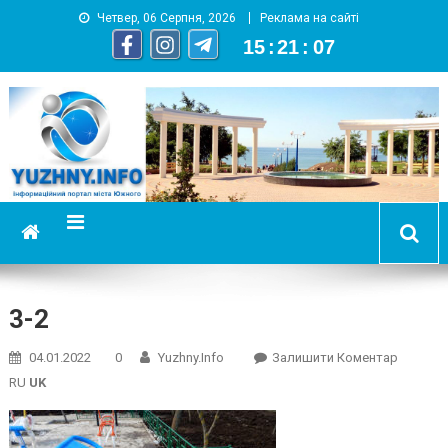
Четвер, 06 Серпня, 2026
Реклама на сайті
15
:
21
:
08
YUZHNY.INFO
информационный портал города Южный
3-2
On
04.01.2022
0
Yuzhny.info
Залишити Коментар
3-
RU
UK
2