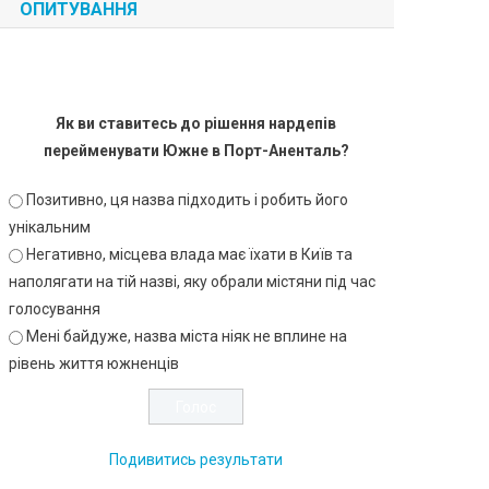
ОПИТУВАННЯ
Як ви ставитесь до рішення нардепів
перейменувати Южне в Порт-Аненталь?
Позитивно, ця назва підходить і робить його
унікальним
Негативно, місцева влада має їхати в Київ та
наполягати на тій назві, яку обрали містяни під час
голосування
Мені байдуже, назва міста ніяк не вплине на
рівень життя южненців
Подивитись результати