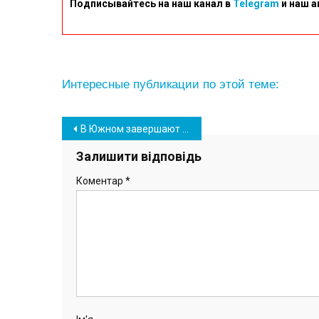
Подписывайтесь на наш канал в
Telegram
и наш а
Интересные публикации по этой теме:
Навігація
В Южном завершают строительство еще одной спортивной площадки (фото)
записів
Залишити відповідь
Коментар
*