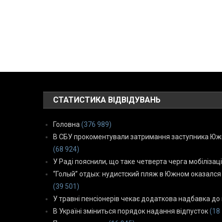
СТАТИСТИКА ВІДВІДУВАНЬ
Головна
(376 989)
В СБУ прокоментували затримання заступника Южн
(68 924)
У Раді пояснили, що таке четверта черга мобілізаці
“Голый” отдых: нудистский пляж в Южном оказался
(39 501)
У травні пенсіонерів чекає додаткова надбавка до 
В Україні зміниться порядок надання відпусток
(18