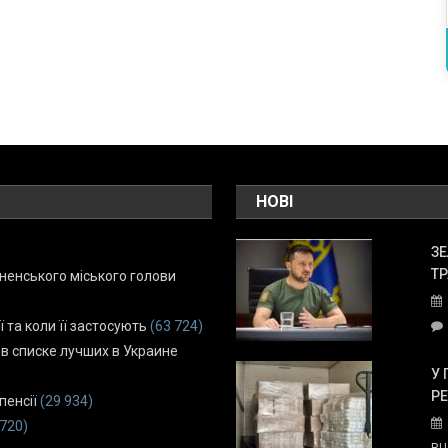
НОВІ
ЗЕ
ТР
енського міського голови
ї та коли її застосують
(63 724)
 в списке лучших в Украине
У 
Р
пенсії
(29 934)
 720)