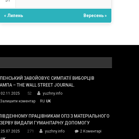
31
« Липень
Вересень »
ЛЕНСЬКИЙ ЗАВОЙОВУЄ СИМПАТІЇ ВИБОРЦІВ
АМПА – THE WALL STREET JOURNAL.
52
02.11.2025
yuzhny.info
on
Залишити коментар
RU
UK
Зеленський
завойовує
ПІВДЕННОМУ ПРАЦІВНИКАМ ОПЗ З МАТЕРІАЛЬНОГО
симпатії
ЕЗЕРВУ ВИДАЛИ ГУМАНІТАРНУ ДОПОМОГУ
виборців
271
до
25.07.2025
yuzhny.info
2 Коментарі
Трампа
У