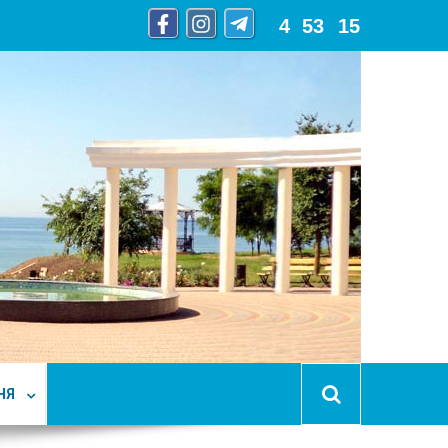
4
:
53
:
17
НЯ