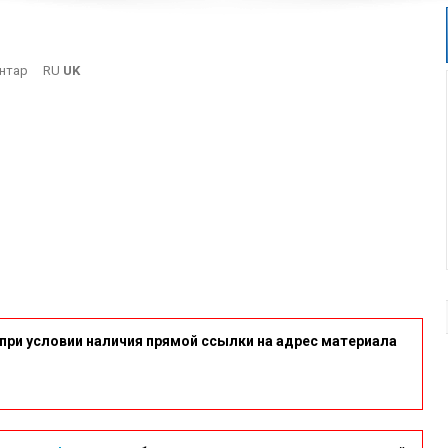
On
нтар
RU
UK
18
при условии наличия прямой ссылки на адрес материала