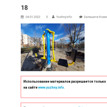
18
04.01.2022
0
Yuzhny.info
Залишити Коме
Использование материалов разрешается только 
на сайте
www.yuzhny.info.