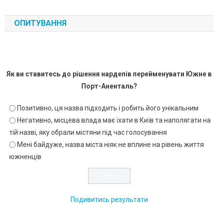
ОПИТУВАННЯ
Як ви ставитесь до рішення нардепів перейменувати Южне в
Порт-Аненталь?
Позитивно, ця назва підходить і робить його унікальним
Негативно, місцева влада має їхати в Київ та наполягати на
тій назві, яку обрали містяни під час голосування
Мені байдуже, назва міста ніяк не вплине на рівень життя
южненців
Подивитись результати