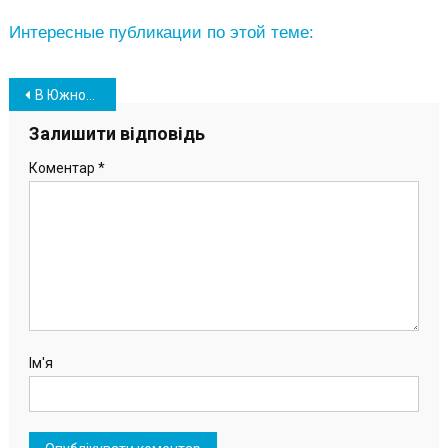
Интересные публикации по этой теме:
Навігація
В Южном завершают строительство еще одной спортивной площадки (фото)
записів
Залишити відповідь
Коментар
*
Ім'я