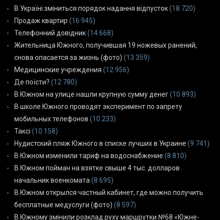
В Україні зміниться порядок надання відпусток
(18 720)
Продаж квартир
(16 945)
Телефонний довідник
(14 668)
Жительница Южного, получившая 19 ножевых ранений,
снова опасается за жизнь (фото)
(13 359)
Медицинские учреждения
(12 956)
Де поїсти?
(12 780)
В Южном на улице нашли крупную сумму денег
(10 893)
В школе Южного проводят эксперимент по запрету
мобильных телефонов
(10 233)
Таксі
(10 158)
Нудистский пляж Южного в списке лучших в Украине
(9 741)
В Южном изменили тариф на водоснабжение
(8 810)
В Южном пойман на взятке свыше 4 тыс. долларов
начальник военкомата
(8 695)
В Южном открылся частный кабинет, где можно получить
бесплатные медуслуги (фото)
(8 597)
В Южному змінили розклад руху маршрутки №68 «Южне-