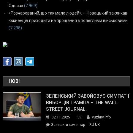
Одеса»
(7 969)
«Розчарований, що так мало людей», – Новацький закликав
южненців приходити на прощання з полеглими військовими
(7 298)
НОВІ
ЗЕЛЕНСЬКИЙ ЗАВОЙОВУЄ СИМПАТІЇ
ВИБОРЦІВ ТРАМПА – THE WALL
STREET JOURNAL.
53
02.11.2025
yuzhny.info
on
Залишити коментар
RU
UK
Зеленський