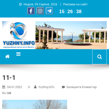
Неділя, 09 Серпня, 2026
Реклама на сайті
15
:
26
:
39
YUZHNY.INFO
информационный портал города Южный
11-1
On
04.01.2022
0
Yuzhny.info
Залишити Коментар
11-
RU
UK
1