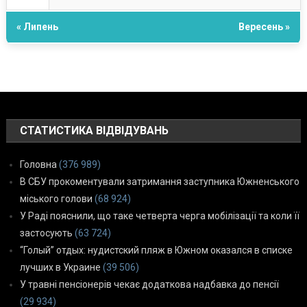
« Липень
Вересень »
СТАТИСТИКА ВІДВІДУВАНЬ
Головна
(376 989)
В СБУ прокоментували затримання заступника Южненського
міського голови
(68 924)
У Раді пояснили, що таке четверта черга мобілізації та коли її
застосують
(63 724)
“Голый” отдых: нудистский пляж в Южном оказался в списке
лучших в Украине
(39 506)
У травні пенсіонерів чекає додаткова надбавка до пенсії
(29 934)