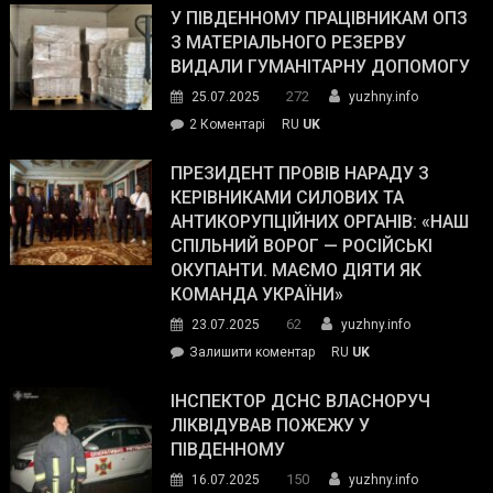
завойовує
У ПІВДЕННОМУ ПРАЦІВНИКАМ ОПЗ
симпатії
З МАТЕРІАЛЬНОГО РЕЗЕРВУ
виборців
ВИДАЛИ ГУМАНІТАРНУ ДОПОМОГУ
Трампа
272
25.07.2025
yuzhny.info
–
до
2 Коментарі
RU
UK
The
У
Wall
Південному
ПРЕЗИДЕНТ ПРОВІВ НАРАДУ З
Street
працівникам
КЕРІВНИКАМИ СИЛОВИХ ТА
Journal.
ОПЗ
АНТИКОРУПЦІЙНИХ ОРГАНІВ: «НАШ
з
СПІЛЬНИЙ ВОРОГ — РОСІЙСЬКІ
матеріального
ОКУПАНТИ. МАЄМО ДІЯТИ ЯК
резерву
КОМАНДА УКРАЇНИ»
видали
62
23.07.2025
yuzhny.info
гуманітарну
on
Залишити коментар
RU
UK
допомогу
Президент
провів
ІНСПЕКТОР ДСНС ВЛАСНОРУЧ
нараду
ЛІКВІДУВАВ ПОЖЕЖУ У
з
ПІВДЕННОМУ
керівниками
150
16.07.2025
yuzhny.info
силових