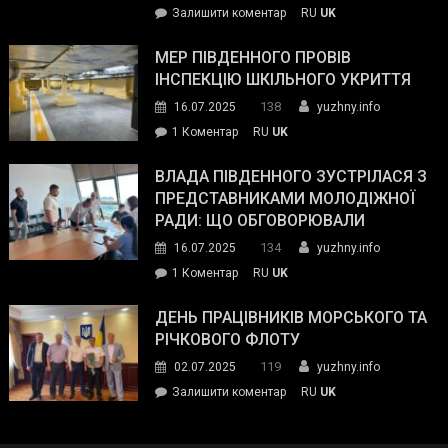
on
Залишити коментар
RU
UK
та
Інспектор
антикорупційних
ДСНС
МЕР ПІВДЕННОГО ПРОВІВ
органів:
власноруч
ІНСПЕКЦІЮ ШКІЛЬНОГО УКРИТТЯ
«Наш
ліквідував
спільний
138
16.07.2025
yuzhny.info
пожежу
ворог
до
1 Коментар
RU
UK
у
—
Мер
Південному
російські
Південного
ВЛАДА ПІВДЕННОГО ЗУСТРІЛАСЯ З
окупанти.
провів
ПРЕДСТАВНИКАМИ МОЛОДІЖНОЇ
Маємо
інспекцію
РАДИ: ЩО ОБГОВОРЮВАЛИ
діяти
шкільного
134
16.07.2025
yuzhny.info
як
укриття
команда
до
1 Коментар
RU
UK
України»
Влада
Південного
ДЕНЬ ПРАЦІВНИКІВ МОРСЬКОГО ТА
зустрілася
РІЧКОВОГО ФЛОТУ
з
119
02.07.2025
yuzhny.info
представниками
on
Залишити коментар
RU
UK
молодіжної
День
ради:
працівників
що