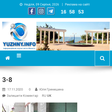
Неділя, 09 Серпня, 2026
Реклама на сайті
16
:
58
:
54
YUZHNY.INFO
информационный портал города Южный
3-8
17.11.2020
0
Юля Гринишина
On
Залишити Коментар
RU
UK
3-
8