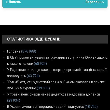
« Липень
Вересень »
СТАТИСТИКА ВІДВІДУВАНЬ
Головна
(376 989)
В СБУ прокоментували затримання заступника Южненського
міського голови
(68 924)
У Раді пояснили, що таке четверта черга мобілізації та коли її
застосують
(63 724)
“Голый” отдых: нудистский пляж в Южном оказался в списке
лучших в Украине
(39 506)
У травні пенсіонерів чекає додаткова надбавка до пенсії
(29 934)
В Україні зміниться порядок надання відпусток
(18 720)