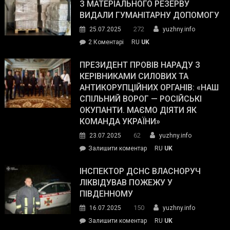
симпатії
З МАТЕРІАЛЬНОГО РЕЗЕРВУ
виборців
ВИДАЛИ ГУМАНІТАРНУ ДОПОМОГУ
Трампа
272
25.07.2025
yuzhny.info
–
до
2 Коментарі
RU
UK
The
У
Wall
Південному
ПРЕЗИДЕНТ ПРОВІВ НАРАДУ З
Street
працівникам
КЕРІВНИКАМИ СИЛОВИХ ТА
Journal.
ОПЗ
АНТИКОРУПЦІЙНИХ ОРГАНІВ: «НАШ
з
СПІЛЬНИЙ ВОРОГ — РОСІЙСЬКІ
матеріального
ОКУПАНТИ. МАЄМО ДІЯТИ ЯК
резерву
КОМАНДА УКРАЇНИ»
видали
62
23.07.2025
yuzhny.info
гуманітарну
on
Залишити коментар
RU
UK
допомогу
Президент
провів
ІНСПЕКТОР ДСНС ВЛАСНОРУЧ
нараду
ЛІКВІДУВАВ ПОЖЕЖУ У
з
ПІВДЕННОМУ
керівниками
150
16.07.2025
yuzhny.info
силових
on
Залишити коментар
RU
UK
та