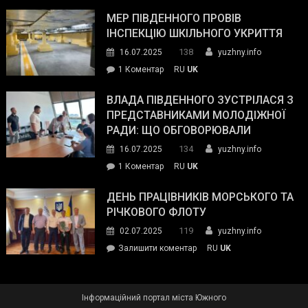
Інспектор
антикорупційних
ДСНС
МЕР ПІВДЕННОГО ПРОВІВ
органів:
власноруч
ІНСПЕКЦІЮ ШКІЛЬНОГО УКРИТТЯ
«Наш
ліквідував
спільний
138
16.07.2025
yuzhny.info
пожежу
ворог
до
1 Коментар
RU
UK
у
—
Мер
Південному
російські
Південного
ВЛАДА ПІВДЕННОГО ЗУСТРІЛАСЯ З
окупанти.
провів
ПРЕДСТАВНИКАМИ МОЛОДІЖНОЇ
Маємо
інспекцію
РАДИ: ЩО ОБГОВОРЮВАЛИ
діяти
шкільного
134
16.07.2025
yuzhny.info
як
укриття
команда
до
1 Коментар
RU
UK
України»
Влада
Південного
ДЕНЬ ПРАЦІВНИКІВ МОРСЬКОГО ТА
зустрілася
РІЧКОВОГО ФЛОТУ
з
119
02.07.2025
yuzhny.info
представниками
on
Залишити коментар
RU
UK
молодіжної
День
ради:
працівників
що
морського
обговорювали
Інформаційний портал міста Южного
та