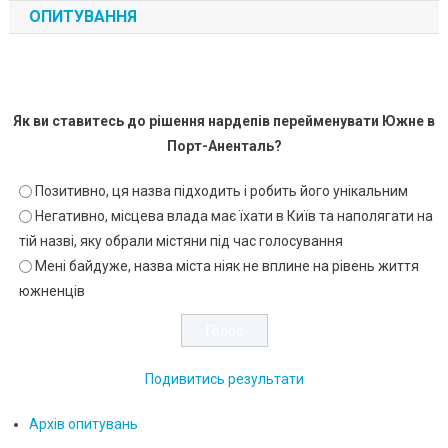
ОПИТУВАННЯ
Як ви ставитесь до рішення нардепів перейменувати Южне в
Порт-Аненталь?
Позитивно, ця назва підходить і робить його унікальним
Негативно, місцева влада має їхати в Київ та наполягати на
тій назві, яку обрали містяни під час голосування
Мені байдуже, назва міста ніяк не вплине на рівень життя
южненців
Подивитись результати
Архів опитувань