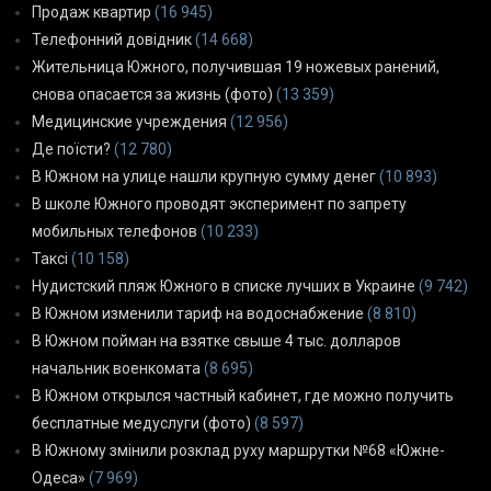
Продаж квартир
(16 945)
Телефонний довідник
(14 668)
Жительница Южного, получившая 19 ножевых ранений,
снова опасается за жизнь (фото)
(13 359)
Медицинские учреждения
(12 956)
Де поїсти?
(12 780)
В Южном на улице нашли крупную сумму денег
(10 893)
В школе Южного проводят эксперимент по запрету
мобильных телефонов
(10 233)
Таксі
(10 158)
Нудистский пляж Южного в списке лучших в Украине
(9 742)
В Южном изменили тариф на водоснабжение
(8 810)
В Южном пойман на взятке свыше 4 тыс. долларов
начальник военкомата
(8 695)
В Южном открылся частный кабинет, где можно получить
бесплатные медуслуги (фото)
(8 597)
В Южному змінили розклад руху маршрутки №68 «Южне-
Одеса»
(7 969)