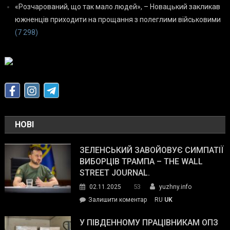
«Розчарований, що так мало людей», – Новацький закликав
южненців приходити на прощання з полеглими військовими
(7 298)
НОВІ
ЗЕЛЕНСЬКИЙ ЗАВОЙОВУЄ СИМПАТІЇ
ВИБОРЦІВ ТРАМПА – THE WALL
STREET JOURNAL.
53
02.11.2025
yuzhny.info
on
Залишити коментар
RU
UK
Зеленський
завойовує
У ПІВДЕННОМУ ПРАЦІВНИКАМ ОПЗ