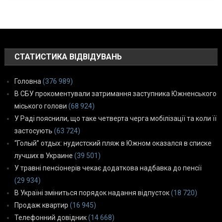
СТАТИСТИКА ВІДВІДУВАНЬ
Головна
(376 989)
В СБУ прокоментували затримання заступника Южненського
міського голови
(68 924)
У Раді пояснили, що таке четверта черга мобілізації та коли її
застосують
(63 724)
“Голый” отдых: нудистский пляж в Южном оказался в списке
лучших в Украине
(39 501)
У травні пенсіонерів чекає додаткова надбавка до пенсії
(29 934)
В Україні зміниться порядок надання відпусток
(18 720)
Продаж квартир
(16 945)
Телефонний довідник
(14 668)