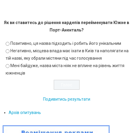
Як ви ставитесь до рішення нардепів перейменувати Южне в
Порт-Аненталь?
Позитивно, ця назва підходить і робить його унікальним
Негативно, місцева влада має їхати в Київ та наполягати на
тій назві, яку обрали містяни під час голосування
Мені байдуже, назва міста ніяк не вплине на рівень життя
южненців
Подивитись результати
Архів опитувань