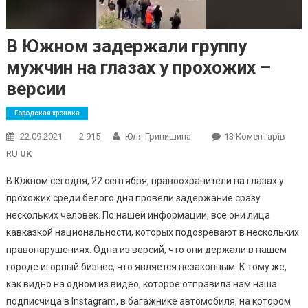
В Южном задержали группу
мужчин на глазах у прохожих –
версии
Городская хроника
До
22.09.2021
2 915
Юля Гринишина
13 Коментарів
В
RU
UK
Южн
В Южном сегодня, 22 сентября, правоохранители на глазах у
Заде
прохожих среди белого дня провели задержание сразу
Групп
нескольких человек. По нашей информации, все они лица
Мужч
На
кавказкой национальности, которых подозревают в нескольких
Глаза
правонарушениях. Одна из версий, что они держали в нашем
У
городе игорный бизнес, что является незаконным. К тому же,
Прох
как видно на одном из видео, которое отправила нам наша
–
подписчица в Instagram, в багажнике автомобиля, на котором