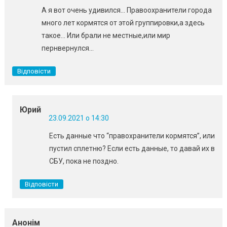
А я вот очень удивился… Правоохранители города
много лет кормятся от этой группировки,а здесь
такое… Или брали не местные,или мир
пернвернулся…
Відповісти
Юрий
23.09.2021 о 14:30
Есть данные что “правохранители кормятся”, или
пустил сплетню? Если есть данные, то давай их в
СБУ, пока не поздно.
Відповісти
Анонім