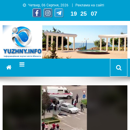
Четвер, 06 Серпня, 2026
Реклама на сайті
19
:
25
:
08
YUZHNY.INFO
информационный портал города Южный