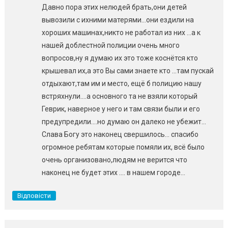
Давно пора этих нелюдей брать,они детей
вывозили с ихними матерями…они ездили на
хороших машинах,никто не работал из них …а к
нашей доблестной полиции очень много
вопросов,ну я думаю их это тоже коснётся кто
крышевал их,а это Вы сами знаете кто …там пускай
отдыхают,там им и место, ещё б полицию нашу
встряхнули….а основного та не взяли который
Геврик, наверное у него и там связи были и его
предупредили….но думаю он далеко не убежит…
Слава Богу это наконец свершилось… спасибо
огромное ребятам которые помяли их, всё было
очень организовано,людям не верится что
наконец не будет этих …. в нашем городе…
Відповісти