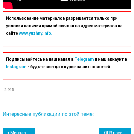
Использование материалов разрешается только при
условии наличия прямой ссылки на адрес материала на
сайте
www.yuzhny.info.
Подписывайтесь на наш канал в
Telegram
и наш аккаунт в
Instagram
- будьте всегда в курсе наших новостей
2 915
Интересные публикации по этой теме:
Навігація
Минздрав сделает обязательной вакцинацию от коронавируса для чиновников и педагогов
ОПЗ посетили представители посольства США в Украине