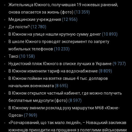
Жительница Южного, получившая 19 ножевых ранений,
снова опасается за жизнь (фото)
(13 359)
Медицинские учреждения
(12 956)
Де поїсти?
(12 780)
В Южном на улице нашли крупную сумму денег
(10 893)
В школе Южного проводят эксперимент по запрету
мобильных телефонов
(10 233)
Таксі
(10 158)
Нудистский пляж Южного в списке лучших в Украине
(9 737)
В Южном изменили тариф на водоснабжение
(8 809)
В Южном пойман на взятке свыше 4 тыс. долларов
начальник военкомата
(8 695)
В Южном открылся частный кабинет, где можно получить
бесплатные медуслуги (фото)
(8 597)
В Южному змінили розклад руху маршрутки №68 «Южне-
Одеса»
(7 969)
«Розчарований, що так мало людей», – Новацький закликав
южненців приходити на прощання з полеглими військовими