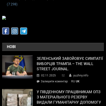
(7 298)
НОВІ
ЗЕЛЕНСЬКИЙ ЗАВОЙОВУЄ СИМПАТІЇ
ВИБОРЦІВ ТРАМПА – THE WALL
STREET JOURNAL.
52
02.11.2025
yuzhny.info
on
Залишити коментар
RU
UK
Зеленський
завойовує
У ПІВДЕННОМУ ПРАЦІВНИКАМ ОПЗ
симпатії
З МАТЕРІАЛЬНОГО РЕЗЕРВУ
виборців
ВИДАЛИ ГУМАНІТАРНУ ДОПОМОГУ