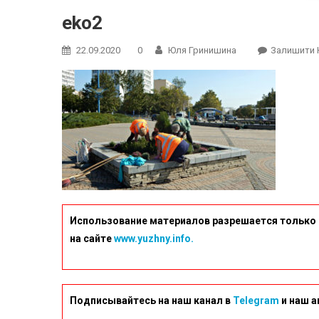
eko2
22.09.2020
0
Юля Гринишина
Залишити 
Использование материалов разрешается только 
на сайте
www.yuzhny.info.
Подписывайтесь на наш канал в
Telegram
и наш а