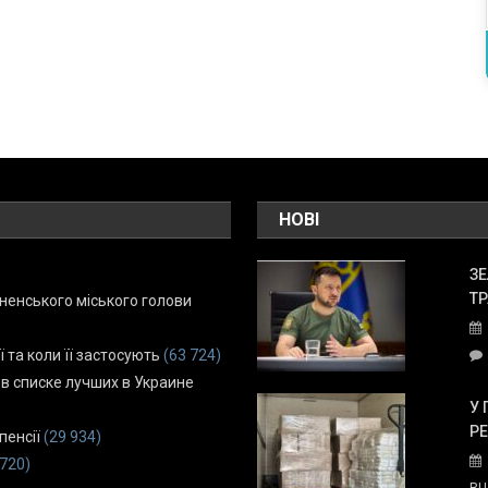
НОВІ
ЗЕ
ТР
енського міського голови
ї та коли її застосують
(63 724)
 в списке лучших в Украине
У 
Р
пенсії
(29 934)
 720)