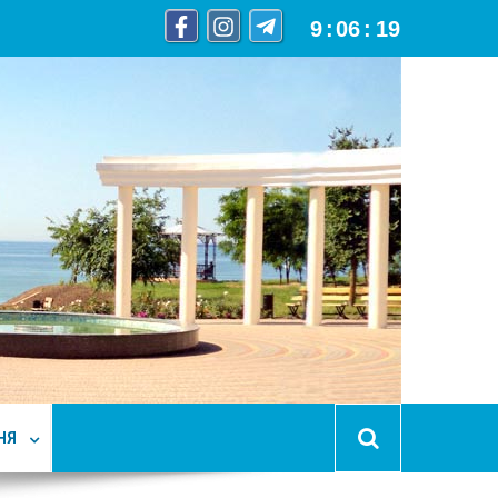
9
:
06
:
20
НЯ