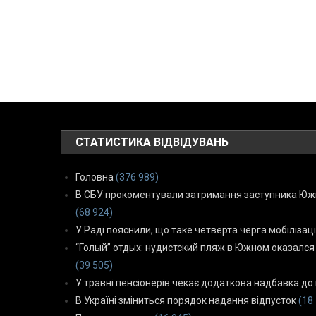
СТАТИСТИКА ВІДВІДУВАНЬ
Головна
(376 989)
В СБУ прокоментували затримання заступника Южн
(68 924)
У Раді пояснили, що таке четверта черга мобілізаці
“Голый” отдых: нудистский пляж в Южном оказался
(39 505)
У травні пенсіонерів чекає додаткова надбавка до 
В Україні зміниться порядок надання відпусток
(18