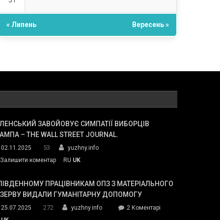
31
« Липень
Вересень »
ЛЕНСЬКИЙ ЗАВОЙОВУЄ СИМПАТІЇ ВИБОРЦІВ
АМПА – THE WALL STREET JOURNAL.
53
02.11.2025
yuzhny.info
on
Залишити коментар
RU
UK
Зеленський
завойовує
ПІВДЕННОМУ ПРАЦІВНИКАМ ОПЗ З МАТЕРІАЛЬНОГО
симпатії
ЕЗЕРВУ ВИДАЛИ ГУМАНІТАРНУ ДОПОМОГУ
виборців
272
до
25.07.2025
yuzhny.info
2 Коментарі
Трампа
У