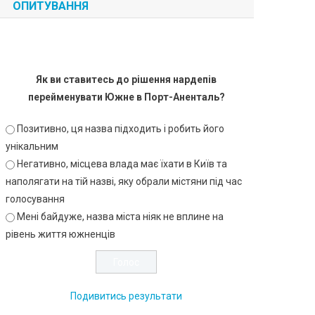
ОПИТУВАННЯ
Як ви ставитесь до рішення нардепів
перейменувати Южне в Порт-Аненталь?
Позитивно, ця назва підходить і робить його
унікальним
Негативно, місцева влада має їхати в Київ та
наполягати на тій назві, яку обрали містяни під час
голосування
Мені байдуже, назва міста ніяк не вплине на
рівень життя южненців
Подивитись результати