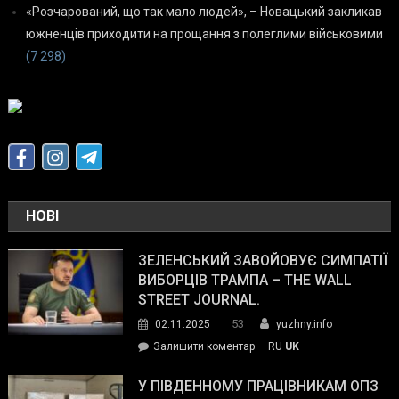
«Розчарований, що так мало людей», – Новацький закликав
южненців приходити на прощання з полеглими військовими
(7 298)
НОВІ
ЗЕЛЕНСЬКИЙ ЗАВОЙОВУЄ СИМПАТІЇ
ВИБОРЦІВ ТРАМПА – THE WALL
STREET JOURNAL.
53
02.11.2025
yuzhny.info
on
Залишити коментар
RU
UK
Зеленський
завойовує
У ПІВДЕННОМУ ПРАЦІВНИКАМ ОПЗ