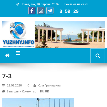
Понеділок, 10 Серпня, 2026
Реклама на сайті
8
:
59
:
30
YUZHNY.INFO
информационный портал города Южный
7-3
22.09.2020
0
Юля Гринишина
On
Залишити Коментар
RU
UK
7-
3