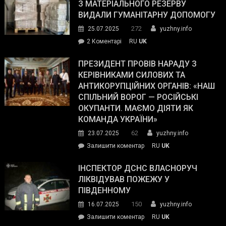
симпатії
З МАТЕРІАЛЬНОГО РЕЗЕРВУ
виборців
ВИДАЛИ ГУМАНІТАРНУ ДОПОМОГУ
Трампа
272
25.07.2025
yuzhny.info
–
до
2 Коментарі
RU
UK
The
У
Wall
Південному
ПРЕЗИДЕНТ ПРОВІВ НАРАДУ З
Street
працівникам
КЕРІВНИКАМИ СИЛОВИХ ТА
Journal.
ОПЗ
АНТИКОРУПЦІЙНИХ ОРГАНІВ: «НАШ
з
СПІЛЬНИЙ ВОРОГ — РОСІЙСЬКІ
матеріального
ОКУПАНТИ. МАЄМО ДІЯТИ ЯК
резерву
КОМАНДА УКРАЇНИ»
видали
62
23.07.2025
yuzhny.info
гуманітарну
on
Залишити коментар
RU
UK
допомогу
Президент
провів
ІНСПЕКТОР ДСНС ВЛАСНОРУЧ
нараду
ЛІКВІДУВАВ ПОЖЕЖУ У
з
ПІВДЕННОМУ
керівниками
150
16.07.2025
yuzhny.info
силових
on
Залишити коментар
RU
UK
та