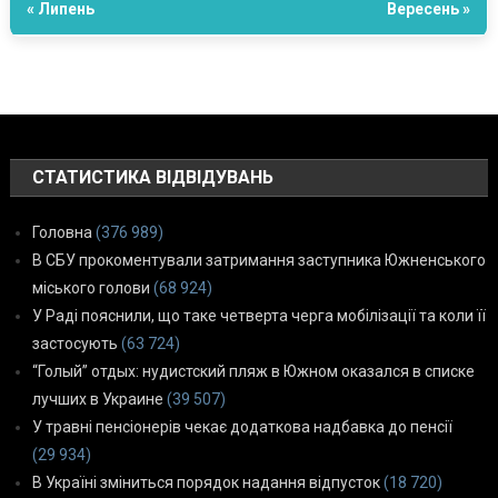
« Липень
Вересень »
СТАТИСТИКА ВІДВІДУВАНЬ
Головна
(376 989)
В СБУ прокоментували затримання заступника Южненського
міського голови
(68 924)
У Раді пояснили, що таке четверта черга мобілізації та коли її
застосують
(63 724)
“Голый” отдых: нудистский пляж в Южном оказался в списке
лучших в Украине
(39 507)
У травні пенсіонерів чекає додаткова надбавка до пенсії
(29 934)
В Україні зміниться порядок надання відпусток
(18 720)