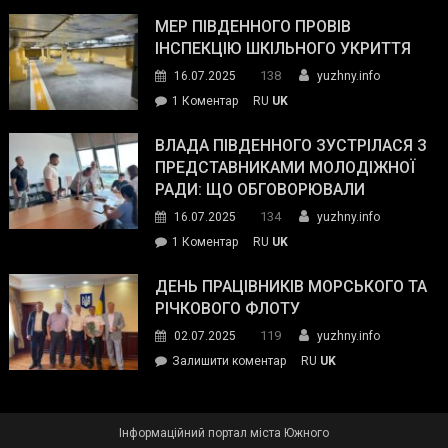
Інспектор
антикорупційних
ДСНС
МЕР ПІВДЕННОГО ПРОВІВ
органів:
власноруч
ІНСПЕКЦІЮ ШКІЛЬНОГО УКРИТТЯ
«Наш
ліквідував
спільний
138
16.07.2025
yuzhny.info
пожежу
ворог
до
1 Коментар
RU
UK
у
—
Мер
Південному
російські
Південного
ВЛАДА ПІВДЕННОГО ЗУСТРІЛАСЯ З
окупанти.
провів
ПРЕДСТАВНИКАМИ МОЛОДІЖНОЇ
Маємо
інспекцію
РАДИ: ЩО ОБГОВОРЮВАЛИ
діяти
шкільного
134
16.07.2025
yuzhny.info
як
укриття
команда
до
1 Коментар
RU
UK
України»
Влада
Південного
ДЕНЬ ПРАЦІВНИКІВ МОРСЬКОГО ТА
зустрілася
РІЧКОВОГО ФЛОТУ
з
119
02.07.2025
yuzhny.info
представниками
on
Залишити коментар
RU
UK
молодіжної
День
ради:
працівників
що
морського
обговорювали
Інформаційний портал міста Южного
та