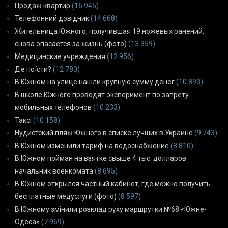
Продаж квартир
(16 945)
Телефонний довідник
(14 668)
Жительница Южного, получившая 19 ножевых ранений,
снова опасается за жизнь (фото)
(13 359)
Медицинские учреждения
(12 956)
Де поїсти?
(12 780)
В Южном на улице нашли крупную сумму денег
(10 893)
В школе Южного проводят эксперимент по запрету
мобильных телефонов
(10 233)
Таксі
(10 158)
Нудистский пляж Южного в списке лучших в Украине
(9 743)
В Южном изменили тариф на водоснабжение
(8 810)
В Южном пойман на взятке свыше 4 тыс. долларов
начальник военкомата
(8 695)
В Южном открылся частный кабинет, где можно получить
бесплатные медуслуги (фото)
(8 597)
В Южному змінили розклад руху маршрутки №68 «Южне-
Одеса»
(7 969)