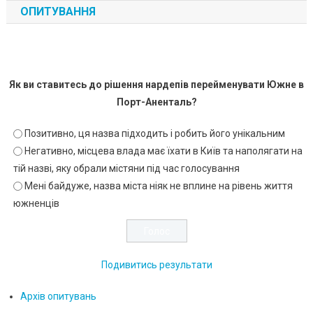
ОПИТУВАННЯ
Як ви ставитесь до рішення нардепів перейменувати Южне в
Порт-Аненталь?
Позитивно, ця назва підходить і робить його унікальним
Негативно, місцева влада має їхати в Київ та наполягати на
тій назві, яку обрали містяни під час голосування
Мені байдуже, назва міста ніяк не вплине на рівень життя
южненців
Подивитись результати
Архів опитувань