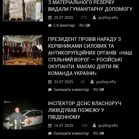
симпатії
З МАТЕРІАЛЬНОГО РЕЗЕРВУ
виборців
ВИДАЛИ ГУМАНІТАРНУ ДОПОМОГУ
Трампа
272
25.07.2025
yuzhny.info
–
до
2 Коментарі
RU
UK
The
У
Wall
Південному
ПРЕЗИДЕНТ ПРОВІВ НАРАДУ З
Street
працівникам
КЕРІВНИКАМИ СИЛОВИХ ТА
Journal.
ОПЗ
АНТИКОРУПЦІЙНИХ ОРГАНІВ: «НАШ
з
СПІЛЬНИЙ ВОРОГ — РОСІЙСЬКІ
матеріального
ОКУПАНТИ. МАЄМО ДІЯТИ ЯК
резерву
КОМАНДА УКРАЇНИ»
видали
62
23.07.2025
yuzhny.info
гуманітарну
on
Залишити коментар
RU
UK
допомогу
Президент
провів
ІНСПЕКТОР ДСНС ВЛАСНОРУЧ
нараду
ЛІКВІДУВАВ ПОЖЕЖУ У
з
ПІВДЕННОМУ
керівниками
150
16.07.2025
yuzhny.info
силових
on
Залишити коментар
RU
UK
та