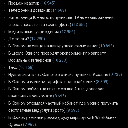
Продаж квартир
(16 945)
Телефонний довідник
(14 668)
Жительница Южного, получившая 19 ножевых ранений,
снова опасается за жизнь (фото)
(13 359)
Медицинские учреждения
(12 956)
Де поїсти?
(12 780)
В Южном на улице нашли крупную сумму денег
(10 893)
В школе Южного проводят эксперимент по запрету
мобильных телефонов
(10 233)
Таксі
(10 158)
Нудистский пляж Южного в списке лучших в Украине
(9 739)
В Южном изменили тариф на водоснабжение
(8 809)
В Южном пойман на взятке свыше 4 тыс. долларов
начальник военкомата
(8 695)
В Южном открылся частный кабинет, где можно получить
бесплатные медуслуги (фото)
(8 597)
В Южному змінили розклад руху маршрутки №68 «Южне-
Одеса»
(7 969)