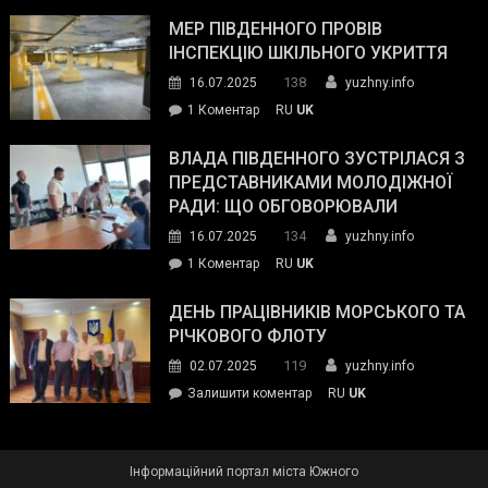
Інспектор
антикорупційних
ДСНС
МЕР ПІВДЕННОГО ПРОВІВ
органів:
власноруч
ІНСПЕКЦІЮ ШКІЛЬНОГО УКРИТТЯ
«Наш
ліквідував
спільний
138
16.07.2025
yuzhny.info
пожежу
ворог
до
1 Коментар
RU
UK
у
—
Мер
Південному
російські
Південного
ВЛАДА ПІВДЕННОГО ЗУСТРІЛАСЯ З
окупанти.
провів
ПРЕДСТАВНИКАМИ МОЛОДІЖНОЇ
Маємо
інспекцію
РАДИ: ЩО ОБГОВОРЮВАЛИ
діяти
шкільного
134
16.07.2025
yuzhny.info
як
укриття
команда
до
1 Коментар
RU
UK
України»
Влада
Південного
ДЕНЬ ПРАЦІВНИКІВ МОРСЬКОГО ТА
зустрілася
РІЧКОВОГО ФЛОТУ
з
119
02.07.2025
yuzhny.info
представниками
on
Залишити коментар
RU
UK
молодіжної
День
ради:
працівників
що
морського
обговорювали
Інформаційний портал міста Южного
та