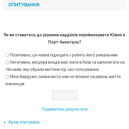
ОПИТУВАННЯ
Як ви ставитесь до рішення нардепів перейменувати Южне в
Порт-Аненталь?
Позитивно, ця назва підходить і робить його унікальним
Негативно, місцева влада має їхати в Київ та наполягати на
тій назві, яку обрали містяни під час голосування
Мені байдуже, назва міста ніяк не вплине на рівень життя
южненців
Подивитись результати
Архів опитувань