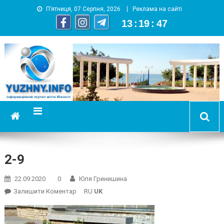
П’ятниця, 07 Серпня, 2026
Реклама на сайті
13
:
19
:
48
YUZHNY.INFO
информационный портал города Южный
2-9
22.09.2020
0
Юля Гринишина
On
Залишити Коментар
RU
UK
2-
9