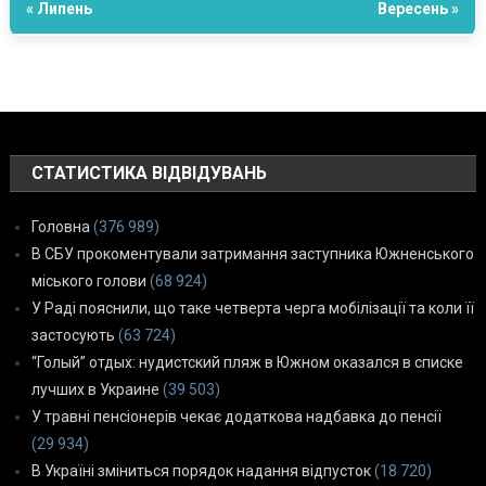
« Липень
Вересень »
СТАТИСТИКА ВІДВІДУВАНЬ
Головна
(376 989)
В СБУ прокоментували затримання заступника Южненського
міського голови
(68 924)
У Раді пояснили, що таке четверта черга мобілізації та коли її
застосують
(63 724)
“Голый” отдых: нудистский пляж в Южном оказался в списке
лучших в Украине
(39 503)
У травні пенсіонерів чекає додаткова надбавка до пенсії
(29 934)
В Україні зміниться порядок надання відпусток
(18 720)