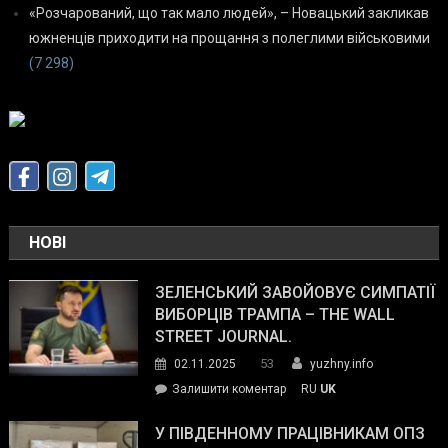
«Розчарований, що так мало людей», – Новацький закликав
южненців приходити на прощання з полеглими військовими
(7 298)
НОВІ
ЗЕЛЕНСЬКИЙ ЗАВОЙОВУЄ СИМПАТІЇ
ВИБОРЦІВ ТРАМПА – THE WALL
STREET JOURNAL.
53
02.11.2025
yuzhny.info
on
Залишити коментар
RU
UK
Зеленський
завойовує
У ПІВДЕННОМУ ПРАЦІВНИКАМ ОПЗ