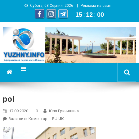
Субота, 08 Серпня, 2026
Реклама на сайті
15
:
12
:
01
YUZHNY.INFO
информационный портал города Южный
pol
17.09.2020
0
Юля Гринишина
On
Залишити Коментар
RU
UK
Pol