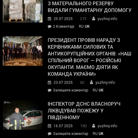
симпатії
З МАТЕРІАЛЬНОГО РЕЗЕРВУ
виборців
ВИДАЛИ ГУМАНІТАРНУ ДОПОМОГУ
Трампа
272
25.07.2025
yuzhny.info
–
до
2 Коментарі
RU
UK
The
У
Wall
Південному
ПРЕЗИДЕНТ ПРОВІВ НАРАДУ З
Street
працівникам
КЕРІВНИКАМИ СИЛОВИХ ТА
Journal.
ОПЗ
АНТИКОРУПЦІЙНИХ ОРГАНІВ: «НАШ
з
СПІЛЬНИЙ ВОРОГ — РОСІЙСЬКІ
матеріального
ОКУПАНТИ. МАЄМО ДІЯТИ ЯК
резерву
КОМАНДА УКРАЇНИ»
видали
62
23.07.2025
yuzhny.info
гуманітарну
on
Залишити коментар
RU
UK
допомогу
Президент
провів
ІНСПЕКТОР ДСНС ВЛАСНОРУЧ
нараду
ЛІКВІДУВАВ ПОЖЕЖУ У
з
ПІВДЕННОМУ
керівниками
150
16.07.2025
yuzhny.info
силових
on
Залишити коментар
RU
UK
та