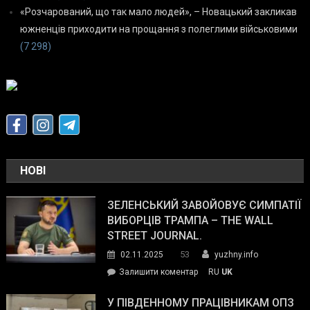
«Розчарований, що так мало людей», – Новацький закликав
южненців приходити на прощання з полеглими військовими
(7 298)
НОВІ
ЗЕЛЕНСЬКИЙ ЗАВОЙОВУЄ СИМПАТІЇ
ВИБОРЦІВ ТРАМПА – THE WALL
STREET JOURNAL.
53
02.11.2025
yuzhny.info
on
Залишити коментар
RU
UK
Зеленський
завойовує
У ПІВДЕННОМУ ПРАЦІВНИКАМ ОПЗ