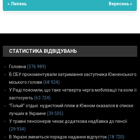
« Липень
Вересень »
СТАТИСТИКА ВІДВІДУВАНЬ
Головна
(376 989)
В СБУ прокоментували затримання заступника Южненського
міського голови
(68 924)
У Раді пояснили, що таке четверта черга мобілізації та коли її
застосують
(63 724)
“Голый” отдых: нудистский пляж в Южном оказался в списке
лучших в Украине
(39 505)
У травні пенсіонерів чекає додаткова надбавка до пенсії
(29 934)
В Україні зміниться порядок надання відпусток
(18 720)