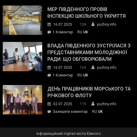
Інспектор
антикорупційних
ДСНС
МЕР ПІВДЕННОГО ПРОВІВ
органів:
власноруч
ІНСПЕКЦІЮ ШКІЛЬНОГО УКРИТТЯ
«Наш
ліквідував
спільний
138
16.07.2025
yuzhny.info
пожежу
ворог
до
1 Коментар
RU
UK
у
—
Мер
Південному
російські
Південного
ВЛАДА ПІВДЕННОГО ЗУСТРІЛАСЯ З
окупанти.
провів
ПРЕДСТАВНИКАМИ МОЛОДІЖНОЇ
Маємо
інспекцію
РАДИ: ЩО ОБГОВОРЮВАЛИ
діяти
шкільного
134
16.07.2025
yuzhny.info
як
укриття
команда
до
1 Коментар
RU
UK
України»
Влада
Південного
ДЕНЬ ПРАЦІВНИКІВ МОРСЬКОГО ТА
зустрілася
РІЧКОВОГО ФЛОТУ
з
119
02.07.2025
yuzhny.info
представниками
on
Залишити коментар
RU
UK
молодіжної
День
ради:
працівників
що
морського
обговорювали
Інформаційний портал міста Южного
та