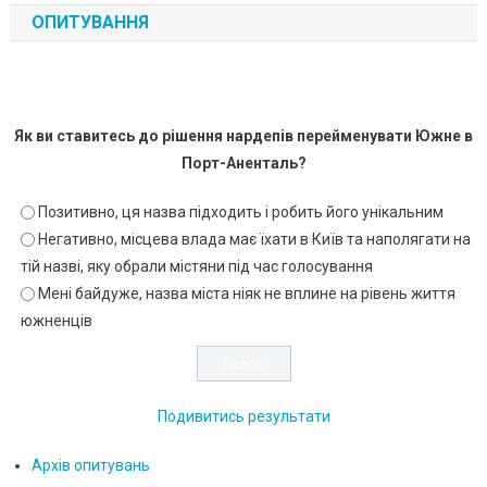
ОПИТУВАННЯ
Як ви ставитесь до рішення нардепів перейменувати Южне в
Порт-Аненталь?
Позитивно, ця назва підходить і робить його унікальним
Негативно, місцева влада має їхати в Київ та наполягати на
тій назві, яку обрали містяни під час голосування
Мені байдуже, назва міста ніяк не вплине на рівень життя
южненців
Подивитись результати
Архів опитувань