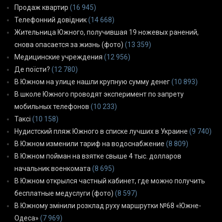
Продаж квартир
(16 945)
Телефонний довідник
(14 668)
Жительница Южного, получившая 19 ножевых ранений,
снова опасается за жизнь (фото)
(13 359)
Медицинские учреждения
(12 956)
Де поїсти?
(12 780)
В Южном на улице нашли крупную сумму денег
(10 893)
В школе Южного проводят эксперимент по запрету
мобильных телефонов
(10 233)
Таксі
(10 158)
Нудистский пляж Южного в списке лучших в Украине
(9 740)
В Южном изменили тариф на водоснабжение
(8 809)
В Южном пойман на взятке свыше 4 тыс. долларов
начальник военкомата
(8 695)
В Южном открылся частный кабинет, где можно получить
бесплатные медуслуги (фото)
(8 597)
В Южному змінили розклад руху маршрутки №68 «Южне-
Одеса»
(7 969)