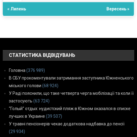
« Липень
Вересень »
СТАТИСТИКА ВІДВІДУВАНЬ
Головна
(376 989)
В СБУ прокоментували затримання заступника Южненського
міського голови
(68 924)
У Раді пояснили, що таке четверта черга мобілізації та коли її
застосують
(63 724)
“Голый” отдых: нудистский пляж в Южном оказался в списке
лучших в Украине
(39 507)
У травні пенсіонерів чекає додаткова надбавка до пенсії
(29 934)