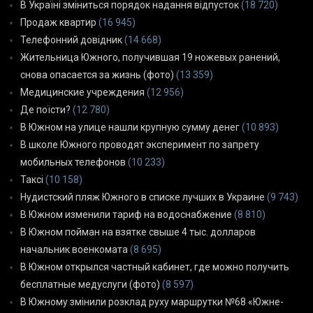
В Україні зміниться порядок надання відпусток
(18 720)
Продаж квартир
(16 945)
Телефонний довідник
(14 668)
Жительница Южного, получившая 19 ножевых ранений,
снова опасается за жизнь (фото)
(13 359)
Медицинские учреждения
(12 956)
Де поїсти?
(12 780)
В Южном на улице нашли крупную сумму денег
(10 893)
В школе Южного проводят эксперимент по запрету
мобильных телефонов
(10 233)
Таксі
(10 158)
Нудистский пляж Южного в списке лучших в Украине
(9 743)
В Южном изменили тариф на водоснабжение
(8 810)
В Южном пойман на взятке свыше 4 тыс. долларов
начальник военкомата
(8 695)
В Южном открылся частный кабинет, где можно получить
бесплатные медуслуги (фото)
(8 597)
В Южному змінили розклад руху маршрутки №68 «Южне-