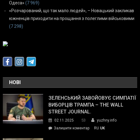
Одеса»
(7 969)
«Розчарований, що так мало людей», – Новацький закликав
южненців приходити на прощання з полеглими військовими
(7 298)
НОВІ
ЗЕЛЕНСЬКИЙ ЗАВОЙОВУЄ СИМПАТІЇ
ВИБОРЦІВ ТРАМПА – THE WALL
STREET JOURNAL.
53
02.11.2025
yuzhny.info
on
Залишити коментар
RU
UK
Зеленський