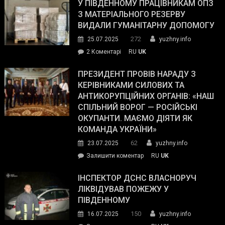
завойовує
У ПІВДЕННОМУ ПРАЦІВНИКАМ ОПЗ
симпатії
З МАТЕРІАЛЬНОГО РЕЗЕРВУ
виборців
ВИДАЛИ ГУМАНІТАРНУ ДОПОМОГУ
Трампа
272
25.07.2025
yuzhny.info
–
до
2 Коментарі
RU
UK
The
У
Wall
Південному
ПРЕЗИДЕНТ ПРОВІВ НАРАДУ З
Street
працівникам
КЕРІВНИКАМИ СИЛОВИХ ТА
Journal.
ОПЗ
АНТИКОРУПЦІЙНИХ ОРГАНІВ: «НАШ
з
СПІЛЬНИЙ ВОРОГ — РОСІЙСЬКІ
матеріального
ОКУПАНТИ. МАЄМО ДІЯТИ ЯК
резерву
КОМАНДА УКРАЇНИ»
видали
62
23.07.2025
yuzhny.info
гуманітарну
on
Залишити коментар
RU
UK
допомогу
Президент
провів
ІНСПЕКТОР ДСНС ВЛАСНОРУЧ
нараду
ЛІКВІДУВАВ ПОЖЕЖУ У
з
ПІВДЕННОМУ
керівниками
150
16.07.2025
yuzhny.info
силових