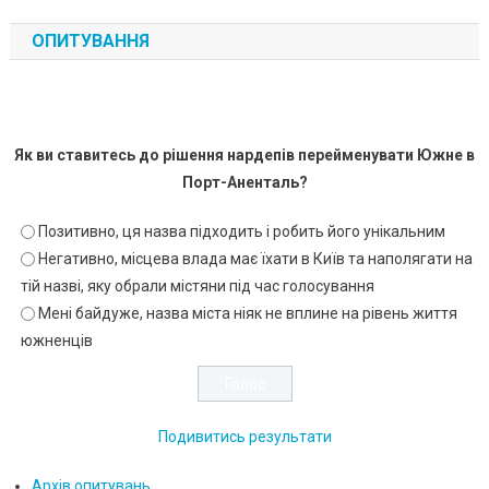
ОПИТУВАННЯ
Як ви ставитесь до рішення нардепів перейменувати Южне в
Порт-Аненталь?
Позитивно, ця назва підходить і робить його унікальним
Негативно, місцева влада має їхати в Київ та наполягати на
тій назві, яку обрали містяни під час голосування
Мені байдуже, назва міста ніяк не вплине на рівень життя
южненців
Подивитись результати
Архів опитувань