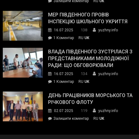
on
Залишити коментар
RU
UK
та
Інспектор
антикорупційних
ДСНС
МЕР ПІВДЕННОГО ПРОВІВ
органів:
власноруч
ІНСПЕКЦІЮ ШКІЛЬНОГО УКРИТТЯ
«Наш
ліквідував
спільний
138
16.07.2025
yuzhny.info
пожежу
ворог
до
1 Коментар
RU
UK
у
—
Мер
Південному
російські
Південного
ВЛАДА ПІВДЕННОГО ЗУСТРІЛАСЯ З
окупанти.
провів
ПРЕДСТАВНИКАМИ МОЛОДІЖНОЇ
Маємо
інспекцію
РАДИ: ЩО ОБГОВОРЮВАЛИ
діяти
шкільного
134
16.07.2025
yuzhny.info
як
укриття
команда
до
1 Коментар
RU
UK
України»
Влада
Південного
ДЕНЬ ПРАЦІВНИКІВ МОРСЬКОГО ТА
зустрілася
РІЧКОВОГО ФЛОТУ
з
119
02.07.2025
yuzhny.info
представниками
on
Залишити коментар
RU
UK
молодіжної
День
ради:
працівників
що
морського