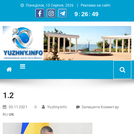
Понеділок, 10 Серпня, 2026
Реклама на сайті
9
:
26
:
49
YUZHNY.INFO
информационный портал города Южный
1.2
On
30.11.2021
0
Yuzhny.info
Залишити Коментар
1.2
RU
UK