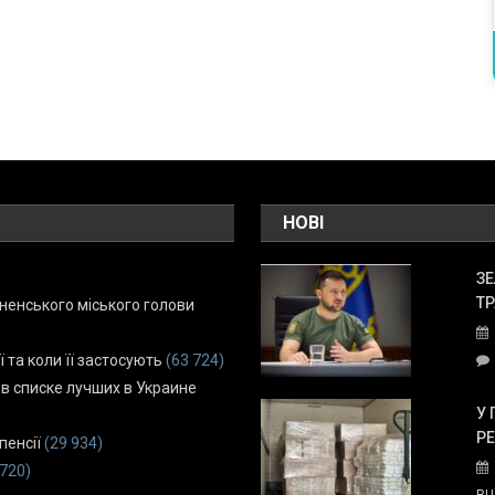
НОВІ
ЗЕ
ТР
енського міського голови
ї та коли її застосують
(63 724)
 в списке лучших в Украине
У 
Р
пенсії
(29 934)
 720)