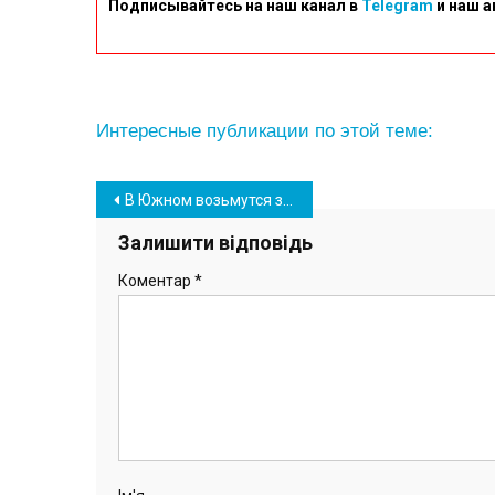
Подписывайтесь на наш канал в
Telegram
и наш а
Интересные публикации по этой теме:
Навігація
В Южном возьмутся за реставрацию объектов культурного наследия ОТГ
записів
Залишити відповідь
Коментар
*