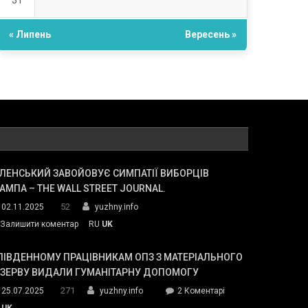
31
« Липень
Вересень »
ЛЕНСЬКИЙ ЗАВОЙОВУЄ СИМПАТІЇ ВИБОРЦІВ
АМПА – THE WALL STREET JOURNAL.
52
02.11.2025
yuzhny.info
on
Залишити коментар
RU
UK
Зеленський
завойовує
ПІВДЕННОМУ ПРАЦІВНИКАМ ОПЗ З МАТЕРІАЛЬНОГО
симпатії
ЕЗЕРВУ ВИДАЛИ ГУМАНІТАРНУ ДОПОМОГУ
виборців
271
до
25.07.2025
yuzhny.info
2 Коментарі
Трампа
У