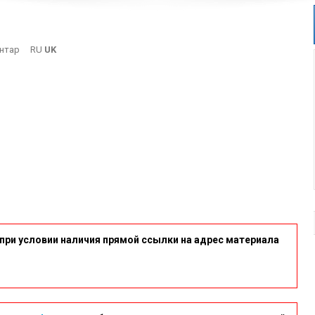
On
нтар
RU
UK
5-
16
при условии наличия прямой ссылки на адрес материала