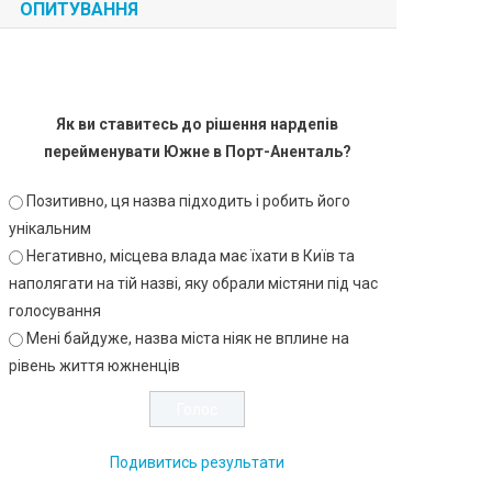
ОПИТУВАННЯ
Як ви ставитесь до рішення нардепів
перейменувати Южне в Порт-Аненталь?
Позитивно, ця назва підходить і робить його
унікальним
Негативно, місцева влада має їхати в Київ та
наполягати на тій назві, яку обрали містяни під час
голосування
Мені байдуже, назва міста ніяк не вплине на
рівень життя южненців
Подивитись результати