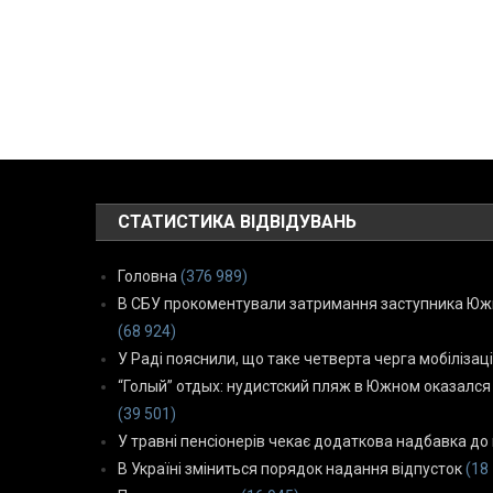
СТАТИСТИКА ВІДВІДУВАНЬ
Головна
(376 989)
В СБУ прокоментували затримання заступника Южн
(68 924)
У Раді пояснили, що таке четверта черга мобілізаці
“Голый” отдых: нудистский пляж в Южном оказался
(39 501)
У травні пенсіонерів чекає додаткова надбавка до 
В Україні зміниться порядок надання відпусток
(18