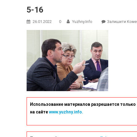
5-16
26.01.2022
0
Yuzhny.info
Залишити Коме
Использование материалов разрешается только 
на сайте
www.yuzhny.info.