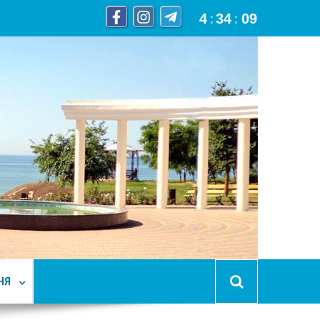
4
:
34
:
10
НЯ